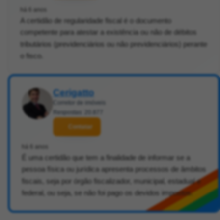
há 6 anos
A certidão de regularidade fiscal é o documento
competente para atestar a existência ou não de débitos
tributários (previdenciários ou não previdenciários) perante
o fisco.
Cerigatto
Corretor de imóveis
Respostas: 20.877
Contatar
há 6 anos
É uma certidão que tem a finalidade de informar se a
pessoa física ou jurídica apresenta processos de âmbitos
fiscais, seja por órgão fiscalizador, municipal, estadual e
federal, ou seja, se não foi pago os devidos impostos.