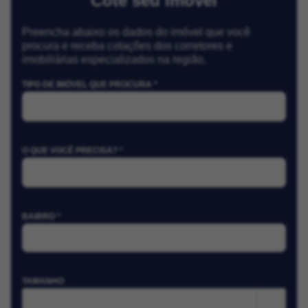
Cote seu Imóvel
Preencha abaixo os dados do imóvel que você
procura e receba cotações dos corretores e
imobiliárias especializados na região.
TIPO DE IMÓVEL QUE PROCURA *
O QUE VOCÊ PRECISA? *
BAIRRO *
TAMANHO
m²