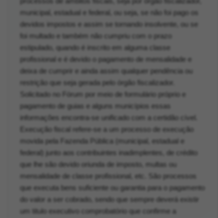
processos de ambitos fiscais, seja por órgão fiscalizador,
municipal, estadual e federal, ou seja, se não foi pago os
devidos impostos e assim se tornando insolvente, ou se
foi multado e também não cumpriu com o prazo
estipulado, quando é inscrito em alguma classe
profissional e é devido o pagamento de mensalidade e
deixa de cumprir e ainda assim qualquer pendência ou
restrição que seja gerada pelo órgão fiscalizador.
Solicitado no Fórum por meio de formulário próprio e
pagamento de guias e alguns municípios essas
informações encontra-se unificado com a certidão cível.
Execução fiscal refere-se a um processo de execução
movida pela Fazenda Pública (municipal, estadual e
federal) junto aos contribuintes inadimplentes, de crédito
que lhe são devido oriunda de imposto, multas ou
mensalidade de classe profissional, etc. São processos
que executa bens suficiente ou garantia para o pagamento
do valor a ser cobrado, sendo que sempre deverá existir
um titulo executivo comprobatório que confirme a