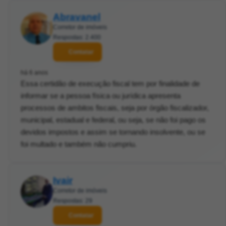
Abravanel
Corretor de imóveis
Respostas: 2.400
Contatar
há 6 anos
Essa certidão de execução fiscal tem por finalidade de
informar se a pessoa física ou jurídica apresenta
processos de ambitos fiscais, seja por órgão fiscalizador,
municipal, estadual e federal, ou seja, se não foi pago os
devidos impostos e assim se tornando insolvente, ou se
foi multado e também não cumpriu.
Ivair
Corretor de imóveis
Respostas: 29
Contatar