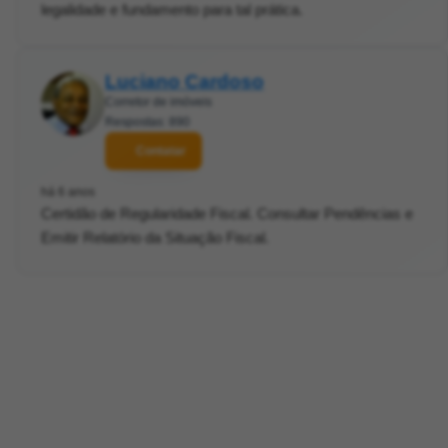
legalidade e fundamento para tal prática.
Luciano Cardoso
Corretor de imóveis
Respostas: 890
Contatar
há 6 anos
Certidão de Regularidade Fiscal. Consultar Pendências e
Emitir Relatório da Situação Fiscal.