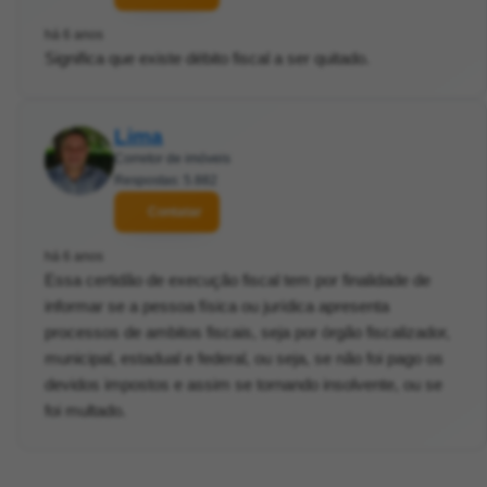
há 6 anos
Significa que existe débito fiscal a ser quitado.
Lima
Corretor de imóveis
Respostas: 5.882
Contatar
há 6 anos
Essa certidão de execução fiscal tem por finalidade de
informar se a pessoa física ou jurídica apresenta
processos de ambitos fiscais, seja por órgão fiscalizador,
municipal, estadual e federal, ou seja, se não foi pago os
devidos impostos e assim se tornando insolvente, ou se
foi multado.