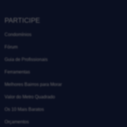
PARTICIPE
Condomínios
Fórum
Guia de Profissionais
Ferramentas
Melhores Bairros para Morar
Valor do Metro Quadrado
Os 10 Mais Baratos
Orçamentos