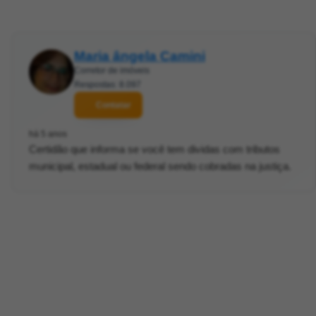
Maria ângela Camini
Corretor de imóveis
Respostas: 8.097
Contatar
há 5 anos
Certidão que informa se você tem dividas com tributos
municipal, estadual ou federal sendo cobradas na justiça.