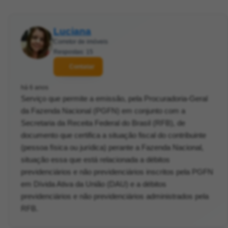
Luciana
Corretor de imóveis
Respostas: 15
Contatar
há 6 anos
Serviço que permite a emissão, pela Procuradoria-Geral
da Fazenda Nacional (PGFN) em conjunto com a
Secretaria da Receita Federal do Brasil (RFB), de
documento que certifica a situação fiscal do contribuinte
(pessoa física ou jurídica) perante a Fazenda Nacional,
situação essa que está relacionada a débitos
previdenciários e não previdenciários inscritos pela PGFN
em Dívida Ativa da União (DAU) e a débitos
previdenciários e não previdenciários administrados pela
RFB.