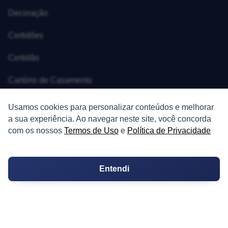
Decoração
Certidões
Certidão
Cartório de Casamento
Cartório de Registro de Imóveis
Usamos cookies para personalizar conteúdos e melhorar
a sua experiência. Ao navegar neste site, você concorda
Tabelionato de Notas
com os nossos
Termos de Uso
e
Política de Privacidade
Logradouro
Entendi
Escolas
Conversões
Corretores de Imóveis