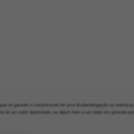
qual se garante o cumprimento de uma dívida/obrigação ou indeniza
eio de um valor depositado, ou algum bem a ser dado em garantia pa