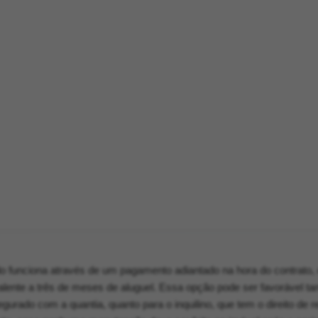
 funciona através de um pagamento adiantado na hora do contrato, 
lente a três de meses de aluguel. Essa opção pode ser favorável tan
gurado com a quantia, quanto para o inquilino, que tem o direito de r