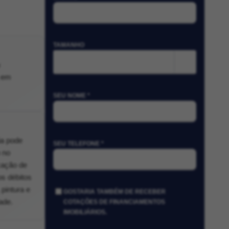
TAMANHO
m²
o em
SEU NOME *
ia pode
SEU TELEFONE *
 no
cação de
os débitos
pintura e
GOSTARIA TAMBÉM DE RECEBER
ade.
COTAÇÕES DE FINANCIAMENTOS
IMOBILIÁRIOS.