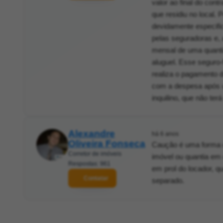
valor ao final do con
que residiu no local.
devidamente especific
pelas seguradoras e, 
mensal de uma quantia
aluguel. Esse seguro-
realiza o pagamento d
com a despesa após um
inquilino, que não terá
Alexandre
há 6 anos
Oliveira Fonseca
Caução é uma forma de
Corretor de imóveis
imóvel ou quantia em 
Respostas: 961
em prol do locador, q
Contatar
separado.