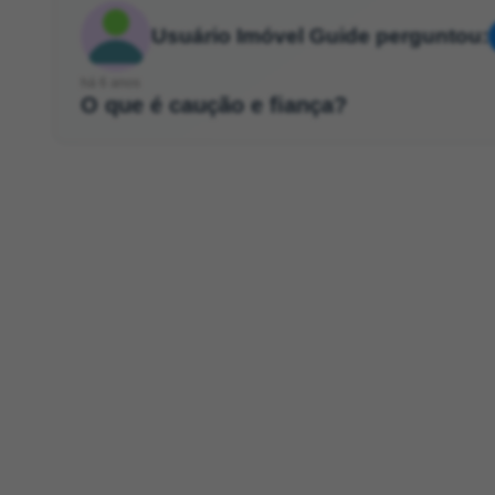
Usuário Imóvel Guide perguntou:
há 6 anos
O que é caução e fiança?