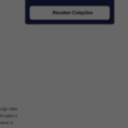
Receber Cotações
cujo valor
to para o
eaver o