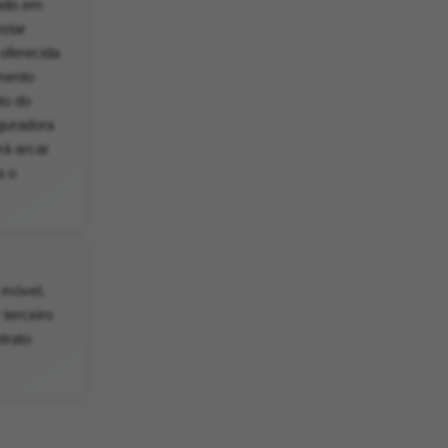
íodo em
star
 oferecida
amento
to do
guradora
rá arcar
a o
 móvel,
 terceiro
trato