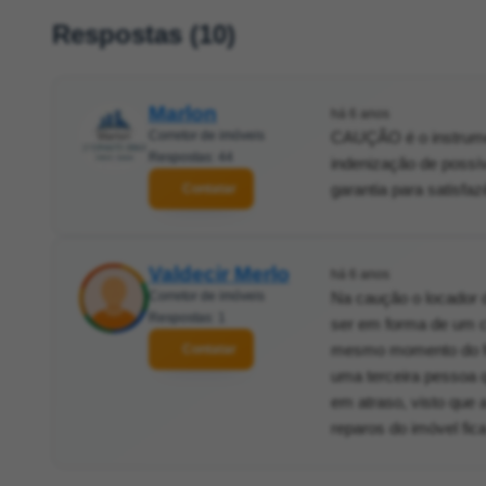
Respostas (10)
Marlon
há 6 anos
Corretor de imóveis
CAUÇÃO é o instrumen
Respostas: 44
indenização de possí
garantia para satisfaz
Contatar
Valdecir Merlo
há 6 anos
Corretor de imóveis
Na caução o locador d
Respostas: 1
ser em forma de um c
mesmo momento do fech
Contatar
uma terceira pessoa q
em atraso, visto que 
reparos do imóvel fic