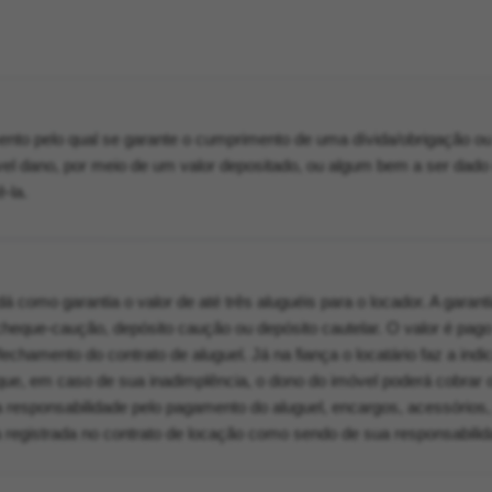
to pelo qual se garante o cumprimento de uma dívida/obrigação ou
vel dano, por meio de um valor depositado, ou algum bem a ser dad
ê-la.
á como garantia o valor de até três aluguéis para o locador. A garant
heque-caução, depósito caução ou depósito cautelar. O valor é pago
amento do contrato de aluguel. Já na fiança o locatário faz a indi
ue, em caso de sua inadimplência, o dono do imóvel poderá cobrar 
a responsabilidade pelo pagamento do aluguel, encargos, acessórios, 
a registrada no contrato de locação como sendo de sua responsabilid