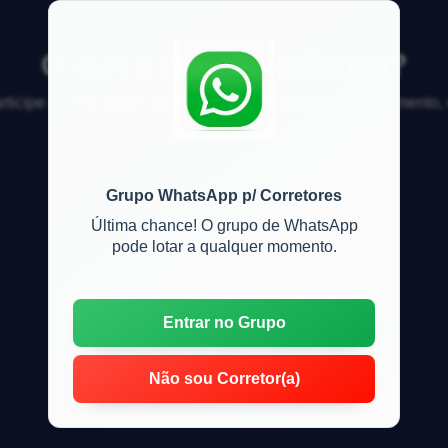
O que é caução e fiança?
articipe da discussão sobre mercado imobiliário, financiamento
Grupo WhatsApp p/ Corretores
Última chance! O grupo de WhatsApp
pode lotar a qualquer momento.
Entrar no Grupo
Não sou Corretor(a)