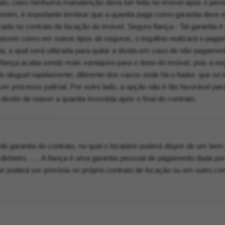
trato, caso nenhuma manutenção deva ser feita no imóvel após o per
 Porém, é importante lembrar que a quantia paga como garantia deve e
ada no contrato de locação do imóvel. Seguro-fiança - Tal garantia é
assim como em outros tipos de seguros, o inquilino realizará o pag
, a qual será utilizada para quitar a divida em caso de não pagamen
fiança acaba sendo mais vantajoso para o dono do imóvel, pois a se
o aluguel rapidamente, diferente dos casos onde há o fiador, que só i
 processo judicial. Por outro lado, a opção não é tão favorável par
 direito de reaver a quantia investida após o final do contrato.
 garantia do contrato, no qual o locatário poderá dispor de um bem
dinheiro. . . . A fiança é uma garantia pessoal de pagamento dada por
ue poderá ser prevista no próprio contrato de locação ou em outro con