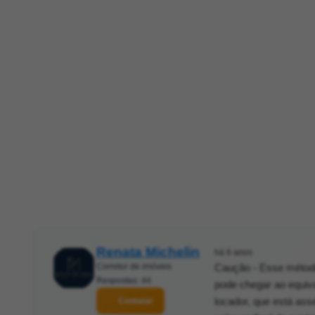
Renata Michelin
há 6 anos
Corretor de imóveis
Caução - Esse método
Respostas: 44
pode chegar ao equiva
locador, que está asse
Contatar