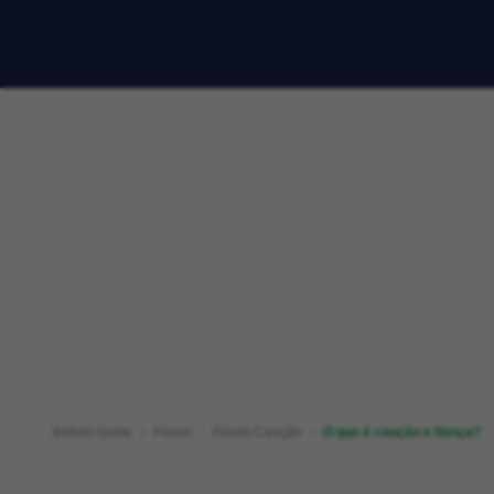
Imóvel Guide
Fórum
Fórum Caução
O que é caução e fiança?