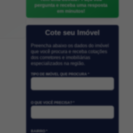
pergunta e receba uma resposta
em minutos!
Cote seu Imóvel
Preencha abaixo os dados do imóvel
que você procura e receba cotações
dos corretores e imobiliárias
especializados na região.
TIPO DE IMÓVEL QUE PROCURA *
O QUE VOCÊ PRECISA? *
BAIRRO *