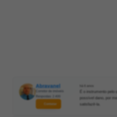
Abravanel
há 6 anos
Corretor de imóveis
É o instrumento pelo 
Respostas: 2.400
possível dano, por m
satisfazê-la.
Contatar