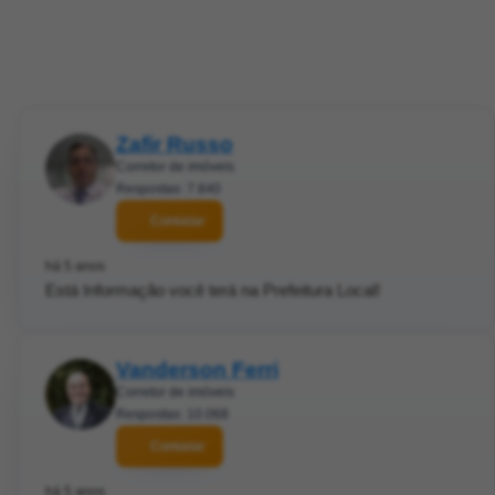
Zafir Russo
Corretor de imóveis
Respostas: 7.840
Contatar
há 5 anos
Está Informação você terá na Prefeitura Local!
Vanderson Ferri
Corretor de imóveis
Respostas: 10.068
Contatar
há 5 anos