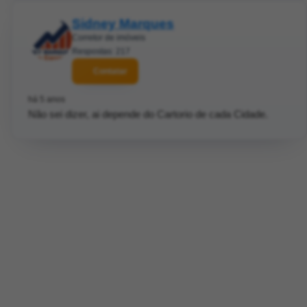
Sidney Marques
Corretor de imóveis
Respostas: 217
Contatar
há 5 anos
Não sei dizer, ai depende do Cartorio de cada Cidade.