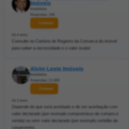
Imóveis
Imobiliária
Respostas: 198
Contatar
há 4 anos
Consulte no Cartório de Registro da Comarca do imóvel
para saber a necessidade e o valor exato!
Alvim Leste Imóveis
Imobiliária
Respostas: 21.889
Contatar
há 3 anos
Depende do que será averbado e de ser averbação com
valor declarado (por exemplo compromisso de compra e
venda) ou sem valor declarado (por exemplo certidão de
casamento).