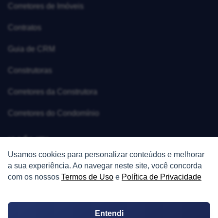
Corretores de Imóveis
Contratos
Guia de CRM
Construtoras
Corretores da Construtora
Corretores do Condomínio
IMÓVEL
Usamos cookies para personalizar conteúdos e melhorar
Apartamentos
a sua experiência. Ao navegar neste site, você concorda
com os nossos
Termos de Uso
e
Política de Privacidade
Casas
Chácaras
Entendi