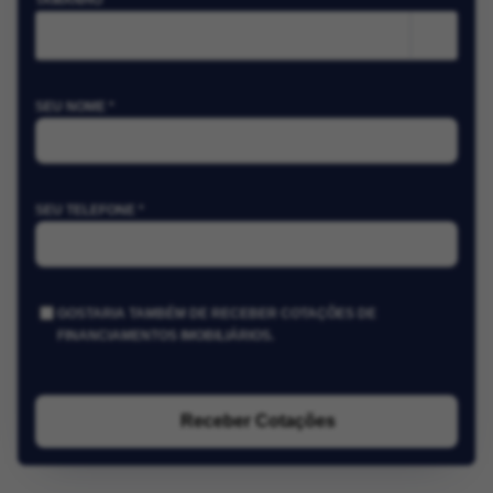
TAMANHO
m²
SEU NOME *
SEU TELEFONE *
GOSTARIA TAMBÉM DE RECEBER COTAÇÕES DE
FINANCIAMENTOS IMOBILIÁRIOS.
Receber Cotações