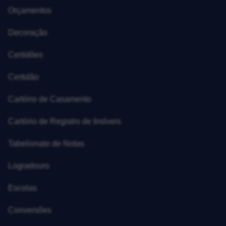
Orçamentos
Decoração
Certidões
Certidão
Cartório de Casamento
Cartório de Registro de Imóveis
Tabelionato de Notas
Logradouro
Escolas
Conversões