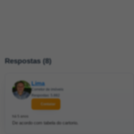
Respostas (8)
Lima
Corretor de imóveis
Respostas: 5.882
Contatar
há 5 anos
De acordo com tabela do cartorio.