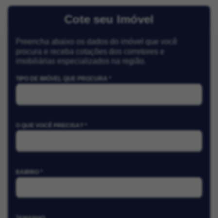
Cote seu Imóvel
Preencha abaixo os dados do imóvel que você
procura e receba cotações dos corretores e
imobiliárias especializados na região.
TIPO DE IMÓVEL QUE PROCURA *
O QUE VOCÊ PRECISA? *
BAIRRO *