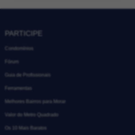
PARTICIPE
Condomínios
Fórum
Guia de Profissionais
Ferramentas
Melhores Bairros para Morar
Valor do Metro Quadrado
Os 10 Mais Baratos