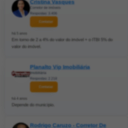
Cristina Vasques
Corretor de imóveis
Respostas: 3.406
Contatar
há 5 anos
Em torno de 2 a 4% do valor do imóvel + o ITBI 5% do
valor do imóvel.
Planalto Vip Imobiliária
Imobiliária
Respostas: 2.218
Contatar
há 4 anos
Depende do município.
Rodrigo Caruzo - Corretor De