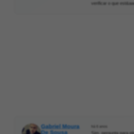
verificar o que est&aa
Gabriel Moura
há 6 anos
De Sousa
Sim, pergunta para el