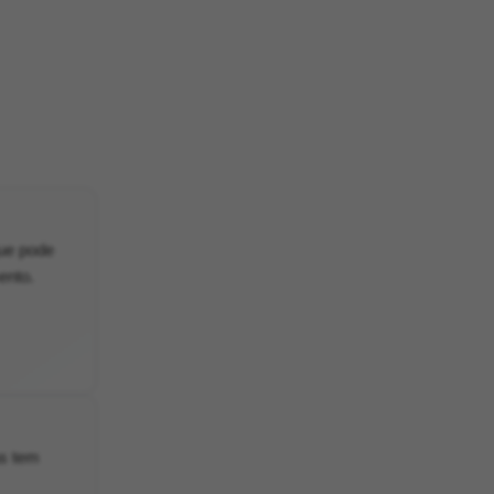
que pode
ento.
as tem