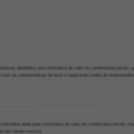
rutoras d&atilde;o uma estimativa do valor do condom&iacute;nio, 
o com as caracteristicas de lazer e seguran&ccedil;a do empreendim
 estimativa dada pela construtora do valor do condom&iacute;nio, m
aacute; barato mesmo.