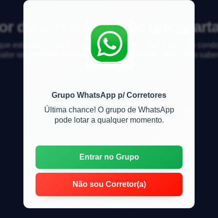
or do condomínio de um apart
 est&aacute; na planta, o corretor disse que o valor do cond
valor ser diferente disso pois achei bem barato. Tem como sabe
Grupo WhatsApp p/ Corretores
Última chance! O grupo de WhatsApp
pode lotar a qualquer momento.
Entrar no Grupo
Não sou Corretor(a)