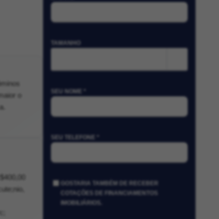
TAMANHO
m²
ôminos
SEU NOME *
maior o
a.
SEU TELEFONE *
R$400,00
GOSTARIA TAMBÉM DE RECEBER
ute;nio,
COTAÇÕES DE FINANCIAMENTOS
IMOBILIÁRIOS.
c;