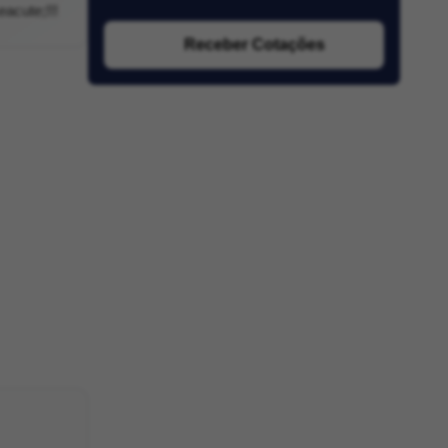
eacute;!!!
Receber Cotações