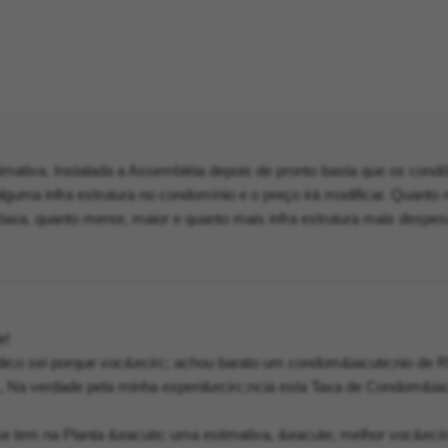
mativa. Instalada a Assembléia depois de pronto basta que os cond
lguma infra estrutura no condomínio e o preço irá modificar. Quanto 
axa, quanto menor, maior e quanto mais infra estrutura mais despes
e!
de;o sei porque voc&ecirc; achou barato um condom&iacute;nio de 
 , Na verdade pela minha experi&ecirc;ncia esta Taxa de Condom&iac
e tem na Planta &eacute; uma estimativa, &eacute; melhor voc&ecir