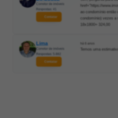
Corretor de imóveis
href="https://www.im
Respostas: 41
ao condomínio então v
Contatar
condomínio) vezes a 
18x1800= 324,00
Lima
há 6 anos
Corretor de imóveis
Temos uma estimativa
Respostas: 5.882
Contatar