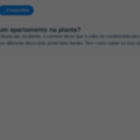
Compartilhar
um apartamento na planta?
aacute; na planta, o corretor disse que o valor do condom&iacute;n
ser diferente disso pois achei bem barato. Tem como saber se isso 