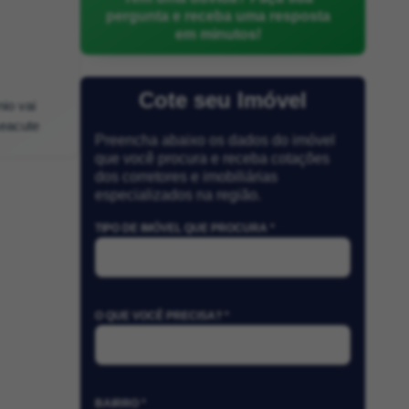
pergunta e receba uma resposta
em minutos!
Cote seu Imóvel
io vai
&eacute
Preencha abaixo os dados do imóvel
que você procura e receba cotações
dos corretores e imobiliárias
especializados na região.
TIPO DE IMÓVEL QUE PROCURA *
O QUE VOCÊ PRECISA? *
BAIRRO *