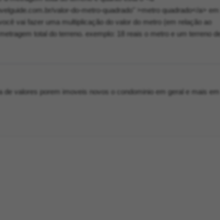
ovelguide.com.br/valor-do-metro-quadrado" >metro quadrado</a> em
ocê vai fazer uma multiplicação do valor do metro (em relação ao
metragem total do terreno. exemplo: 18 reais o metro e um terreno 
 de valores porem imoveis novos o condominio em geral e mais em