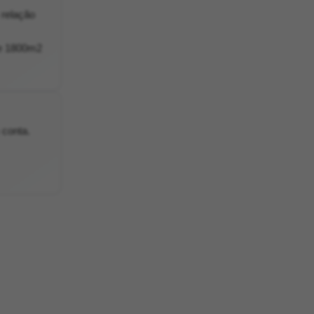
 relação
de 1800m2
 conta.