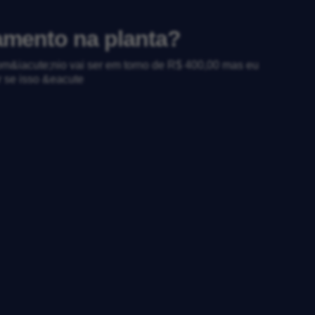
amento na planta?
om&iacute;nio vai ser em torno de R$ 400,00 mas eu
r se isso &eacute