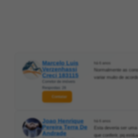
Marcelo Luis
há 6 anos
Verzenhassi
Normalmente as const
Creci 183115
variar muito de acord
Corretor de imóveis
Respostas: 26
Contatar
Joao Henrique
há 6 anos
Pereira Terra De
Esta deveria ser uma
Andrade
que conferir, pq est&