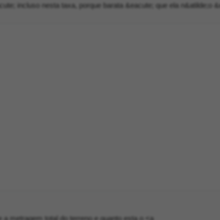
cute; incluso nesta taxa, porque barata &eacute; que ela n&atilde;o &
e a metragem total do terreno e quanto esta o <a