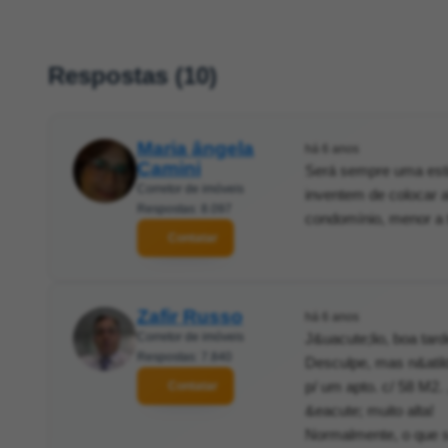
Respostas (10)
Maria ângela
há 6 anos
Camini
Será sempre uma esti
Corretor de imóveis
inventem de colocar a
Respostas: 8.097
condomínio, menor a t
Contatar
Zafir Russo
há 6 anos
Corretor de imóveis
J&uacute;lio, boa tard
Respostas: 7.840
Desculpe, mas n&atil
p/ um apto. c/ 58 M2.
Contatar
&eacute; muito alta!
Normalmente, o que s