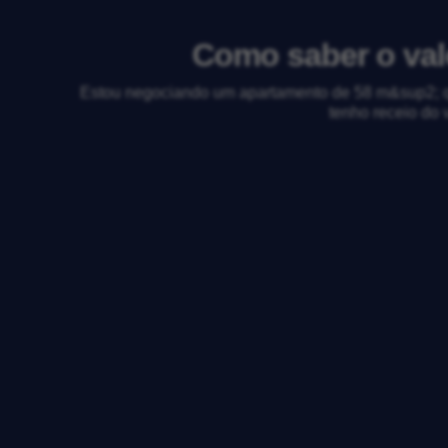
Como saber o val
Estou negociando um apartamento de 58 m&sup2; que
tenho receio do 