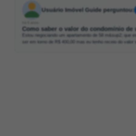
Usuário Imóvel Guide perguntou:
há 6 anos
Como saber o valor do condomínio de 
Estou negociando um apartamento de 58 m&sup2; que est&
ser em torno de R$ 400,00 mas eu tenho receio do valor 