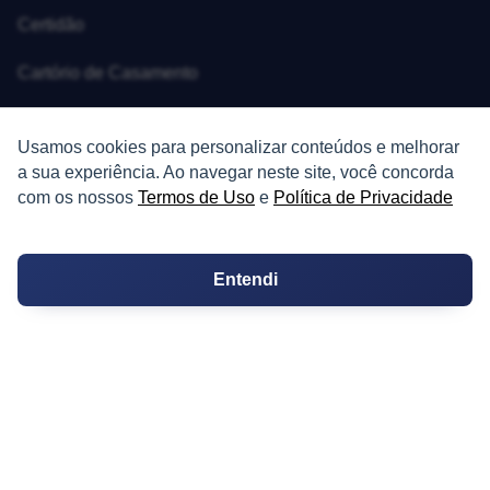
Certidão
Cartório de Casamento
Cartório de Registro de Imóveis
Usamos cookies para personalizar conteúdos e melhorar
Tabelionato de Notas
a sua experiência. Ao navegar neste site, você concorda
com os nossos
Termos de Uso
e
Política de Privacidade
Logradouro
Escolas
Entendi
Conversões
Corretores de Imóveis
Contratos
Guia de CRM