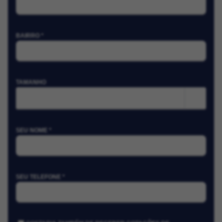
BAIRRO *
TAMANHO
m²
SEU NOME *
SEU TELEFONE *