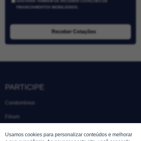
GOSTARIA TAMBÉM DE RECEBER COTAÇÕES DE
FINANCIAMENTOS IMOBILIÁRIOS.
Receber Cotações
PARTICIPE
Condomínios
Fórum
Guia de Profissionais
Usamos cookies para personalizar conteúdos e melhorar