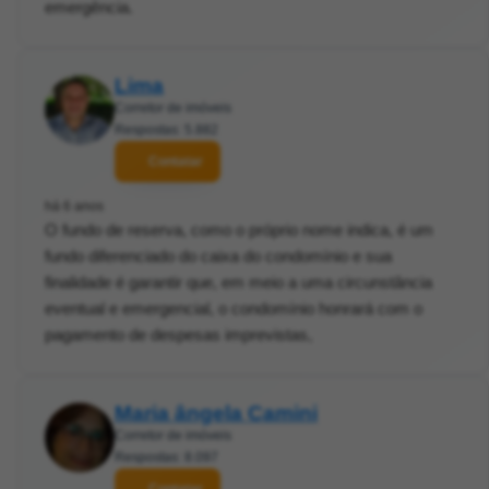
emergência.
Lima
Corretor de imóveis
Respostas: 5.882
Contatar
há 6 anos
O fundo de reserva, como o próprio nome indica, é um
fundo diferenciado do caixa do condomínio e sua
finalidade é garantir que, em meio a uma circunstância
eventual e emergencial, o condomínio honrará com o
pagamento de despesas imprevistas,
Maria ângela Camini
Corretor de imóveis
Respostas: 8.097
Contatar