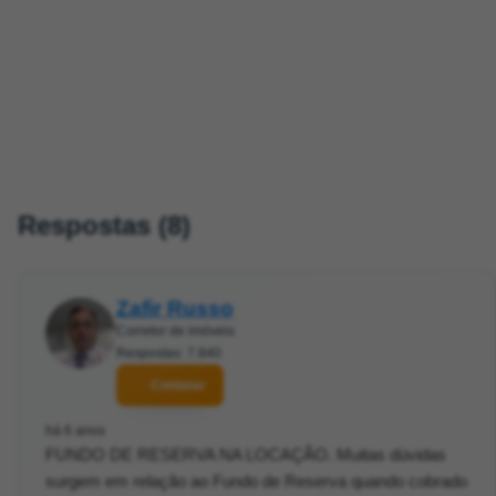
Respostas (8)
Zafir Russo
Corretor de imóveis
Respostas: 7.840
Contatar
há 6 anos
FUNDO DE RESERVA NA LOCAÇÃO. Muitas dúvidas
surgem em relação ao Fundo de Reserva quando cobrado