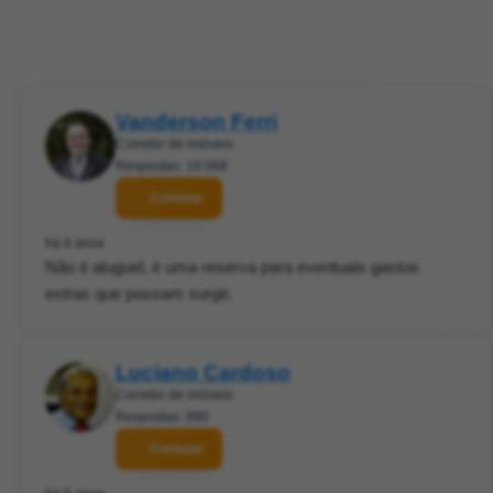
Vanderson Ferri
Corretor de imóveis
Respostas: 10.068
Contatar
há 6 anos
Não é aluguel, é uma reserva para eventuais gastos
extras que possam surgir.
Luciano Cardoso
Corretor de imóveis
Respostas: 890
Contatar