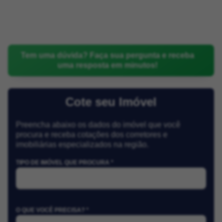
Tem uma dúvida? Faça sua pergunta e receba
uma resposta em minutos!
Cote seu Imóvel
Preencha abaixo os dados do imóvel que você
procura e receba cotações dos corretores e
imobiliárias especializados na região.
TIPO DE IMÓVEL QUE PROCURA *
O QUE VOCÊ PRECISA? *