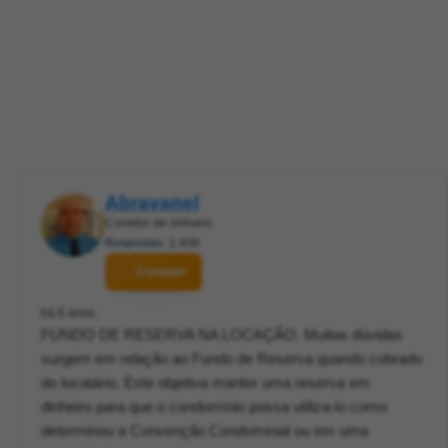
Abravanel
Corretor de imóveis
Respostas: 2.400
Contatar
há 6 anos
FUNDO DE RESERVA NA LOCAÇÃO. Muitas dúvidas
surgem em relação ao Fundo de Reserva quando cobrado
do locatário. Este objetiva manter uma reserva em
dinheiro para que o condomínio possa utiliza-lo como
determinou a Convenção Condominial ou em uma