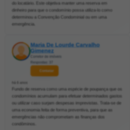
do locatário. Este objetiva manter uma reserva em
dinheiro para que o condomínio possa utiliza-lo como
determinou a Convenção Condominial ou em uma
emergência.
Maria De Lourde Carvalho
Gimenez
Corretor de imóveis
Respostas: 37
Contatar
há 6 anos
Fundo de reserva como uma espécie de poupança que os
condomínios acumulam para efetuar determinados gastos
ou utilizar caso surjam despesas imprevistas. Trata-se de
uma economia feita de forma preventiva, para que as
emergências não comprometam as finanças dos
condôminos.