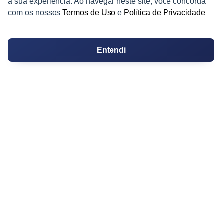
a sua experiência. Ao navegar neste site, você concorda
Ferramentas
com os nossos
Termos de Uso
e
Política de Privacidade
Melhores Bairros para Morar
Valor do Metro Quadrado
Entendi
Os 10 Mais Baratos
Orçamentos
Decoração
Certidões
Certidão
Cartório de Casamento
Cartório de Registro de Imóveis