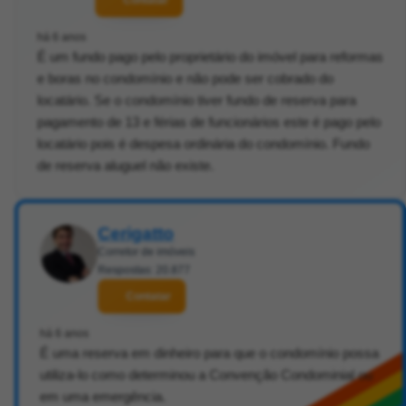
há 6 anos
É um fundo pago pelo proprietário do imóvel para reformas
e boras no condomínio e não pode ser cobrado do
locatário. Se o condomínio tiver fundo de reserva para
pagamento de 13 e férias de funcionários este é pago pelo
locatário pois é despesa ordinária do condomínio. Fundo
de reserva aluguel não existe.
Cerigatto
Corretor de imóveis
Respostas: 20.877
Contatar
há 6 anos
É uma reserva em dinheiro para que o condomínio possa
utiliza-lo como determinou a Convenção Condominial ou
em uma emergência.