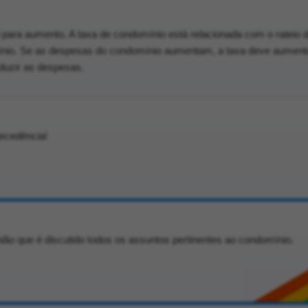
 para aumento. A taxa de condomínio está relacionada com o rateio 
nio. Se as despesas do condomínio aumentam, a taxa deve aument
duzir as despesas.
ecedência!
ião que é discutido todos os assuntos pertinentes ao condomínio.