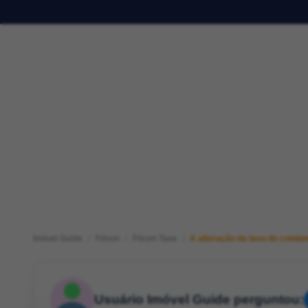
Imóvel Guide
Fórum
Fórum Taxa
A alteração da taxa do condomí
Usuário Imóvel Guide perguntou: