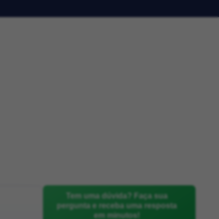
Tem uma dúvida? Faça sua
pergunta e receba uma resposta
em minutos!