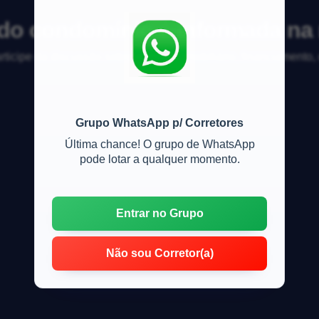
a do condomínio é informada n
articipe da discussão sobre mercado imobiliário, financiamento
Grupo WhatsApp p/ Corretores
Última chance! O grupo de WhatsApp
pode lotar a qualquer momento.
Entrar no Grupo
Não sou Corretor(a)