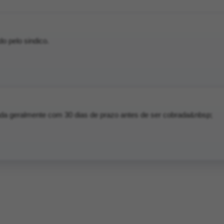
o pelo sindico.
da geralmente com 30 dias de prazo antes de ser cobrada&nbsp;