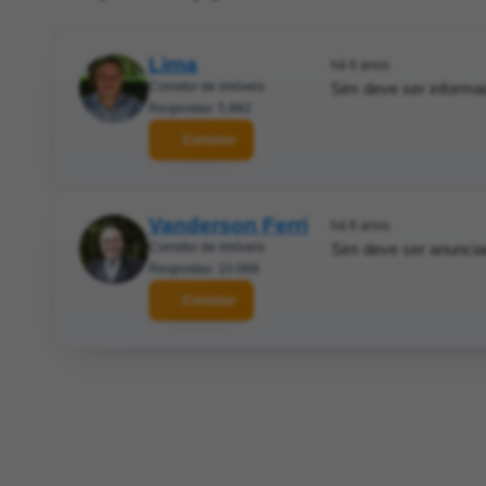
Lima
há 6 anos
Corretor de imóveis
Sim deve ser informad
Respostas: 5.882
Contatar
Vanderson Ferri
há 6 anos
Corretor de imóveis
Sim deve ser anuncia
Respostas: 10.068
Contatar