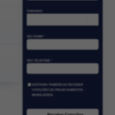
TAMANHO
m²
SEU NOME *
SEU TELEFONE *
GOSTARIA TAMBÉM DE RECEBER
COTAÇÕES DE FINANCIAMENTOS
IMOBILIÁRIOS.
Receber Cotações