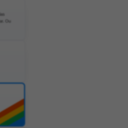
das
ar. Ou