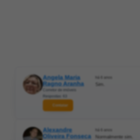
Angela Maria
há 6 anos
Ragno Aranha
Sim.
Corretor de imóveis
Respostas: 63
Contatar
Alexandre
há 6 anos
Oliveira Fonseca
Normalmente sim.