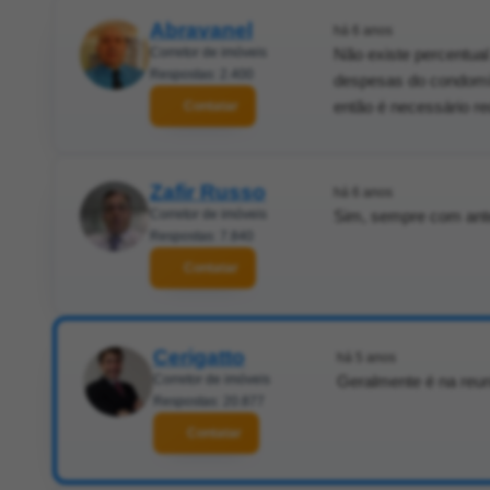
Abravanel
há 6 anos
Corretor de imóveis
Não existe percentual
Respostas: 2.400
despesas do condomí
então é necessário re
Contatar
Zafir Russo
há 6 anos
Corretor de imóveis
Sim, sempre com ant
Respostas: 7.840
Contatar
Cerigatto
há 5 anos
Corretor de imóveis
Geralmente é na reun
Respostas: 20.877
Contatar