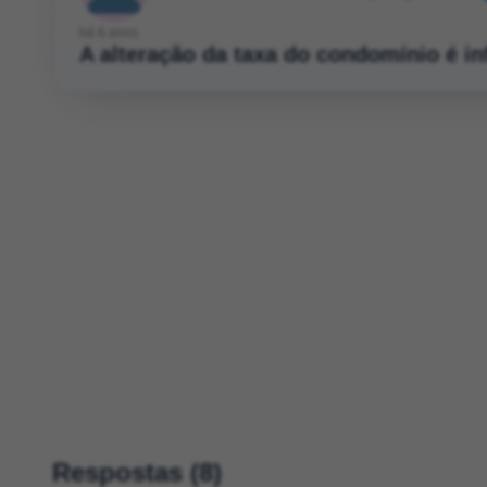
há 6 anos
A alteração da taxa do condomínio é 
Respostas (8)