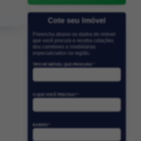
Cote seu Imóvel
Preencha abaixo os dados do imóvel
que você procura e receba cotações
dos corretores e imobiliárias
especializados na região.
TIPO DE IMÓVEL QUE PROCURA *
O QUE VOCÊ PRECISA? *
BAIRRO *