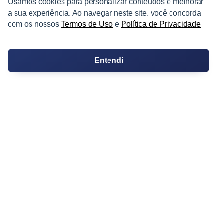
Usamos cookies para personalizar conteúdos e melhorar
Kitnets
a sua experiência. Ao navegar neste site, você concorda
com os nossos
Termos de Uso
e
Política de Privacidade
Salas Comerciais
Fazendas
Entendi
Depósitos
Imóveis Comerciais
Outros Imóveis
SOBRE O IMÓVEL GUIDE
Quem Somos
Como me Cadastrar
Como Responder no Fórum