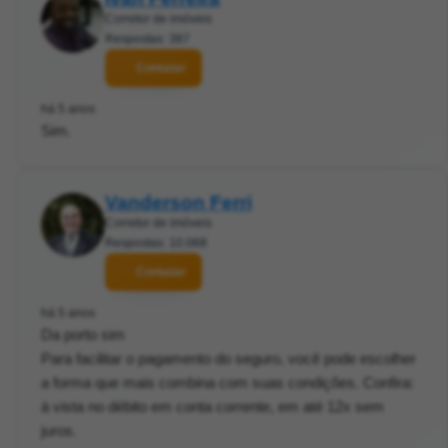
Corretor de imóveis
Respostas: 387
Contatar
há 5 anos
Sim.
Vanderson Ferri
Corretor de imóveis
Respostas: 10.068
Contatar
há 5 anos
Da porto sim
Para facilitar o pagamento do seguro, você pode escolher
a forma que mais combina com suas condições. Confira:
à vista no débito em conta corrente, em até 12x sem
juros.