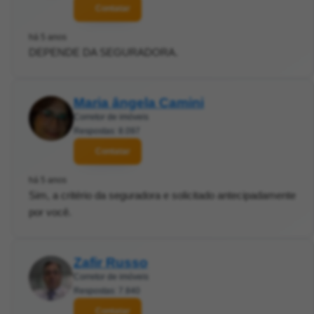
Contatar
há 5 anos
DEPENDE DA SEGURADORA.
Maria ângela Camini
Corretor de imóveis
Respostas: 8.097
Contatar
há 5 anos
Sim, a critério da seguradora e solicitado antecipadamente
por você.
Zafir Russo
Corretor de imóveis
Respostas: 7.840
Contatar