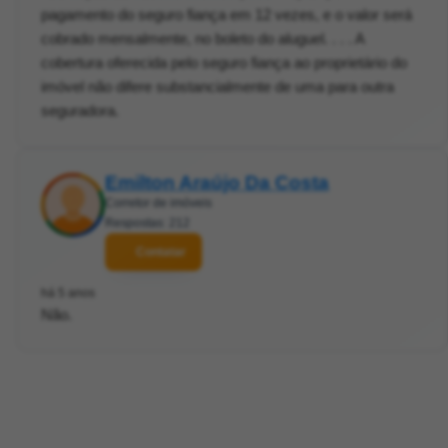
pagamento do seguro fiança em 12 vezes, e o valor será
cobrado mensalmente, no boleto do aluguel. . . . A
cobertura oferecida pelo seguro fiança ao proprietário do
imóvel não difere substancialmente de uma para outra
seguradora.
Emilton Araújo Da Costa
Corretor de imóveis
Respostas: 212
Contatar
há 5 anos
Não.