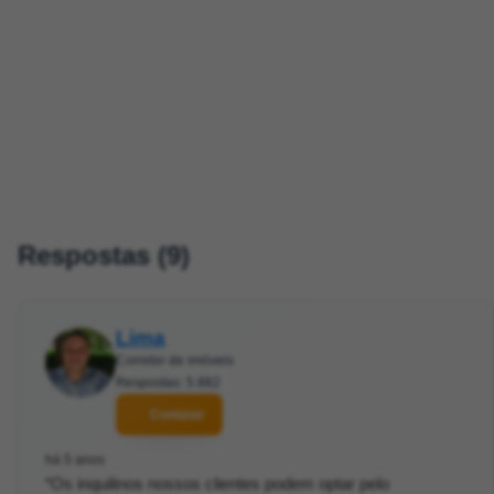
Respostas (9)
Lima
Corretor de imóveis
Respostas: 5.882
Contatar
há 5 anos
“Os inquilinos nossos clientes podem optar pelo