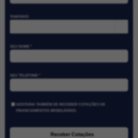
TAMANHO
m²
SEU NOME *
SEU TELEFONE *
GOSTARIA TAMBÉM DE RECEBER COTAÇÕES DE
FINANCIAMENTOS IMOBILIÁRIOS.
Receber Cotações