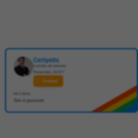
Cerigatto
Corretor de imóveis
Respostas: 20.877
Contatar
há 2 anos
Sim é possível.