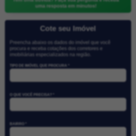
uma resposta em minutos!
Cote seu Imóvel
Preencha abaixo os dados do imóvel que você
procura e receba cotações dos corretores e
imobiliárias especializados na região.
TIPO DE IMÓVEL QUE PROCURA *
O QUE VOCÊ PRECISA? *
BAIRRO *