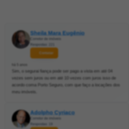
Sheila Mara Eugênio
Corretor de imóveis
Respostas: 221
Contatar
há 5 anos
Sim, o segurai fiança pode ser pago a vista em até 04
vezes sem juros ou em até 10 vezes com juros isso de
acordo coma Porto Seguro, com que faço a locações dos
meu imóveis.
Adolpho Cyriaco
Corretor de imóveis
Respostas: 19