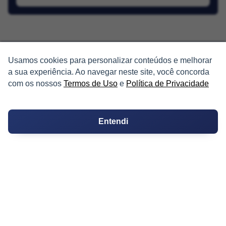
Usamos cookies para personalizar conteúdos e melhorar
a sua experiência. Ao navegar neste site, você concorda
PARTICIPE
com os nossos
Termos de Uso
e
Política de Privacidade
Condomínios
Entendi
Fórum
Guia de Profissionais
Ferramentas
Melhores Bairros para Morar
Valor do Metro Quadrado