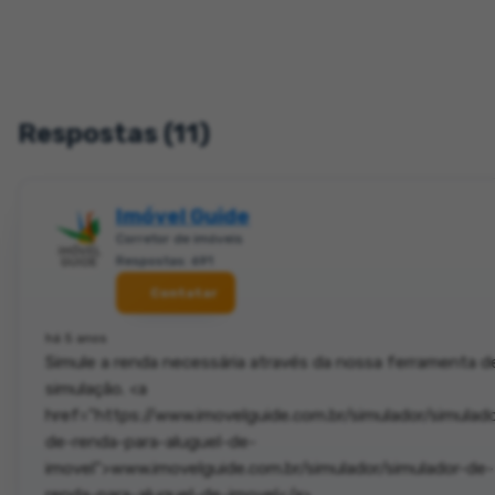
Respostas (11)
Imóvel Guide
Corretor de imóveis
Respostas: 691
Contatar
há 5 anos
Simule a renda necessária através da nossa ferramenta d
simulação. <a
href="https://www.imovelguide.com.br/simulador/simulado
de-renda-para-aluguel-de-
imovel">www.imovelguide.com.br/simulador/simulador-de-
renda-para-aluguel-de-imovel</a>