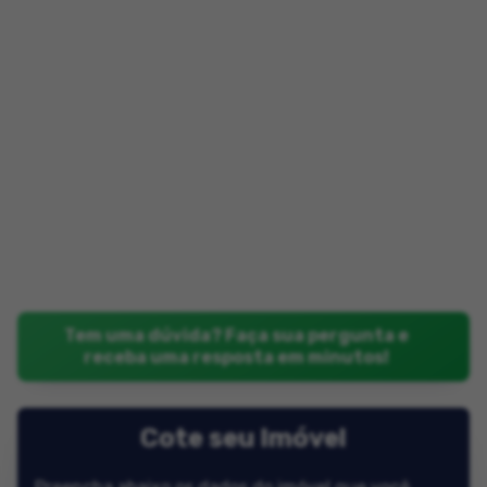
Tem uma dúvida? Faça sua pergunta e
receba uma resposta em minutos!
Cote seu Imóvel