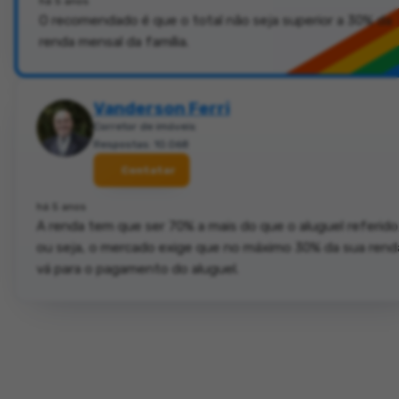
há 5 anos
O recomendado é que o total não seja superior a 30% da
renda mensal da família.
Vanderson Ferri
Corretor de imóveis
Respostas: 10.068
Contatar
há 5 anos
A renda tem que ser 70% a mais do que o aluguel referido
ou seja, o mercado exige que no máximo 30% da sua rend
vá para o pagamento do aluguel.