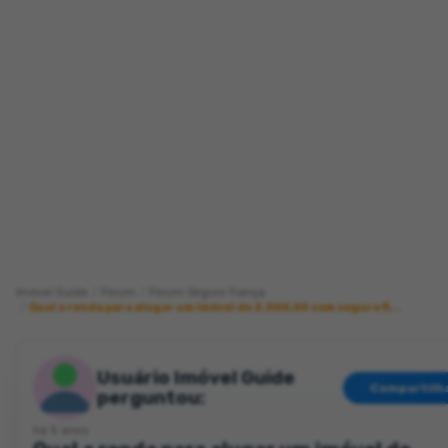
Imóvel Guide
Fórum
Fórum Seguro Fiança
Qual a renda para alugar um imóvel de 2.000,00 com seguro fi...
Usuário Imóvel Guide
Compartilh
perguntou:
há 5 anos