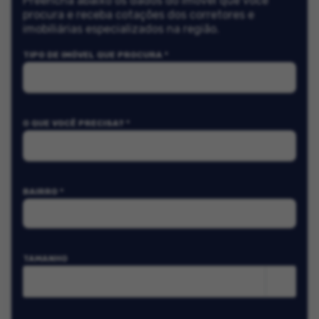
Preencha abaixo os dados do imóvel que você
procura e receba cotações dos corretores e
imobiliárias especializados na região.
TIPO DE IMÓVEL QUE PROCURA *
O QUE VOCÊ PRECISA? *
BAIRRO *
TAMANHO
m²