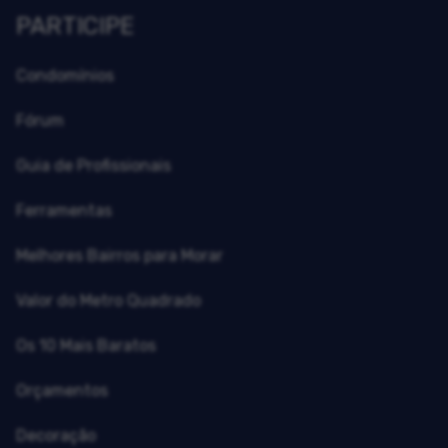
PARTICIPE
Condomínios
Fórum
Guia de Profissionais
Ferramentas
Melhores Bairros para Morar
Valor do Metro Quadrado
Os 10 Mais Baratos
Orçamentos
Decoração