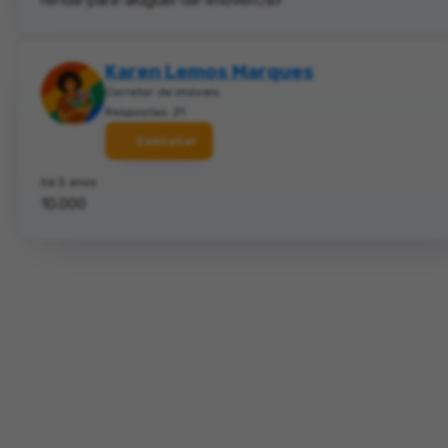
Karen Lemos Marques
Corretor de imóveis
Respostas: 21
Contatar
há 5 anos
10.000