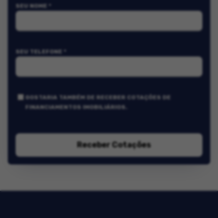
SEU NOME *
SEU TELEFONE *
GOSTARIA TAMBÉM DE RECEBER COTAÇÕES DE
FINANCIAMENTOS IMOBILIÁRIOS.
Receber Cotações