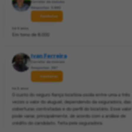
Corretor de imóveis
Respostas: 5.882
Contatar
há 5 anos
Em tono de 8.000
Ivan Ferreira
Corretor de imóveis
Respostas: 387
Contatar
há 5 anos
O custo do seguro fiança locatícia oscila entre uma a três
vezes o valor do aluguel, dependendo da seguradora, das
coberturas contratadas e do perfil do locatário. Esse valor
pode variar, principalmente, de acordo com a análise de
crédito do candidato, feita pela seguradora.