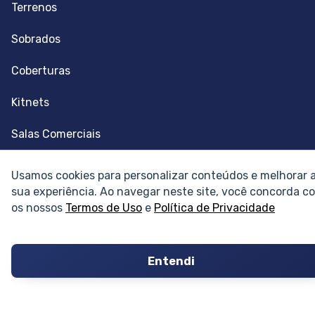
Terrenos
Sobrados
Coberturas
Kitnets
Salas Comerciais
Fazendas
Usamos cookies para personalizar conteúdos e melhorar 
sua experiência. Ao navegar neste site, você concorda c
Depósitos
os nossos
Termos de Uso
e
Política de Privacidade
Imóveis Comerciais
Outros Imóveis
Entendi
SOBRE O IMÓVEL GUIDE