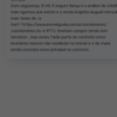
Com segurança, 8 mil. O seguro fiança é a análise de crédi
mais rigorosa que existe e a renda engloba aluguel mensa
mais taxas de <a
href="https://www.imovelguide.com.br/condominios"
>condomínio</a> e IPTU. Aceitam compor renda com
terceiros , mas estes farão parte do contrato como
locatários mesmo não residindo no imóvel e o de maior
renda constará como principal no contrato.