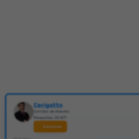
Cerigatto
Corretor de imóveis
Respostas: 20.877
Contatar