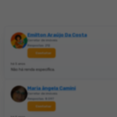
Emilton Araújo Da Costa
Corretor de imóveis
Respostas: 212
Contatar
há 5 anos
Não há renda específica.
Maria ângela Camini
Corretor de imóveis
Respostas: 8.097
Contatar
há 5 anos