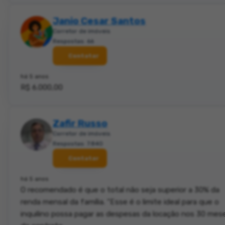
Janio Cesar Santos
Corretor de imóveis
Respostas: 66
Contatar
há 5 anos
R$ 6.000,00
Zafir Russo
Corretor de imóveis
Respostas: 7.840
Contatar
há 5 anos
O recomendado é que o total não seja superior a 30% da
renda mensal da família. “Esse é o limite ideal para que o
inquilino possa pagar as despesas da locação nos 30 mes