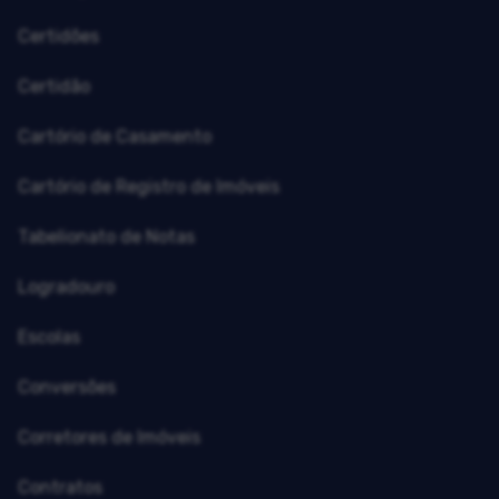
Certidões
Certidão
Cartório de Casamento
Cartório de Registro de Imóveis
Tabelionato de Notas
Logradouro
Escolas
Conversões
Corretores de Imóveis
Contratos