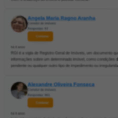
Angela Maria Ragno Aranha
Corretor de imóveis
Respostas: 63
Contatar
há 6 anos
RGI é a sigla de Registro Geral de Imóveis, um documento qu
informações sobre um determinado imóvel, como condições de
pendente ou qualquer outro tipo de impedimento ou irregularida
Alexandre Oliveira Fonseca
Corretor de imóveis
Respostas: 961
Contatar
há 6 anos