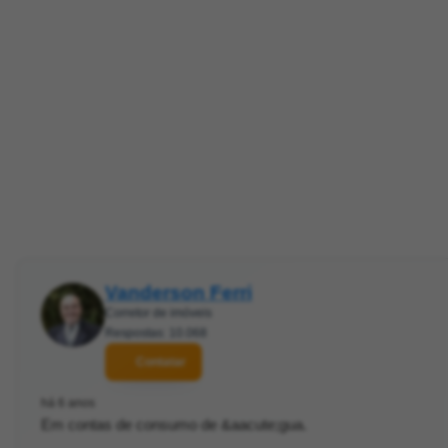
Vanderson Ferri
Corretor de imóveis
Respostas: 10.068
Contatar
há 6 anos
Em contas de consumo de &aacute;gua.