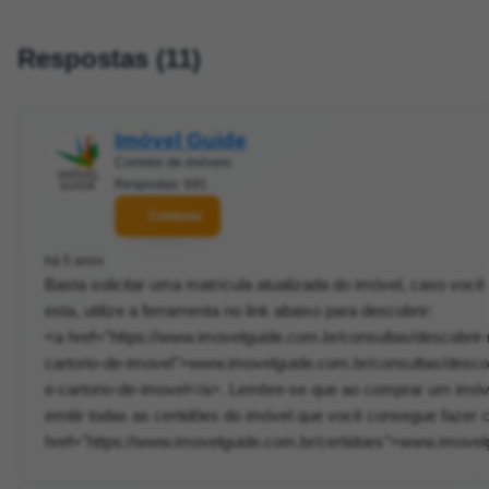
Respostas (11)
Imóvel Guide
Corretor de imóveis
Respostas: 691
Contatar
há 5 anos
Basta solicitar uma matrícula atualizada do imóvel, caso você
esta, utilize a ferramenta no link abaixo para descobrir:
<a href="https://www.imovelguide.com.br/consultas/descobrir
cartorio-de-imovel">www.imovelguide.com.br/consultas/desco
e-cartorio-de-imovel</a>. Lembre-se que ao comprar um imó
emitir todas as certidões do imóvel que você consegue fazer c
href="https://www.imovelguide.com.br/certidoes">www.imovel