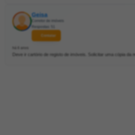
Geisa
Corretor de imóveis
Respostas: 51
Contatar
há 6 anos
Deve ir cartório de registo de imóveis. Solicitar uma cópia da 