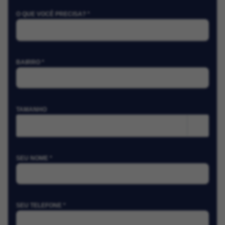
O QUE VOCÊ PRECISA? *
BAIRRO *
TAMANHO
m²
SEU NOME *
SEU TELEFONE *