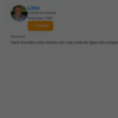
Lima
Corretor de imóveis
Respostas: 5.882
Contatar
há 6 anos
Você encontra este número em sua conta de água e/ou esgoto