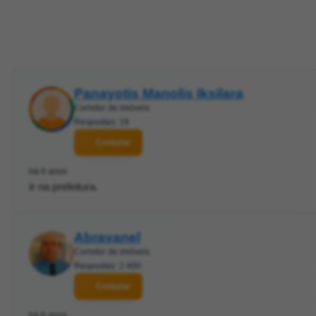
Panayotis Manolis Iksilara
Corretor de imóveis
Respostas: 19
Contatar
há 6 anos
Ir na prefeitura.
Abravanel
Corretor de imóveis
Respostas: 2.400
Contatar
há 6 anos