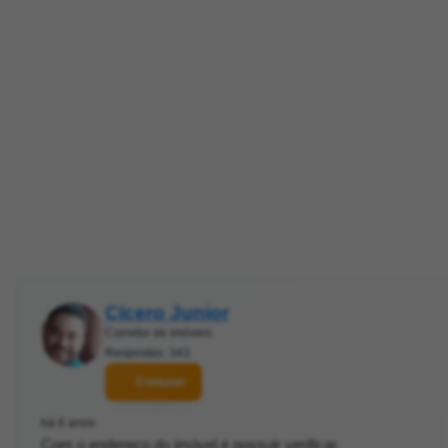
Cícero Junior
Corretor de imóveis
Respostas: 343
Contatar
há 6 anos
Com o endereço do imóvel é possuir verificar.