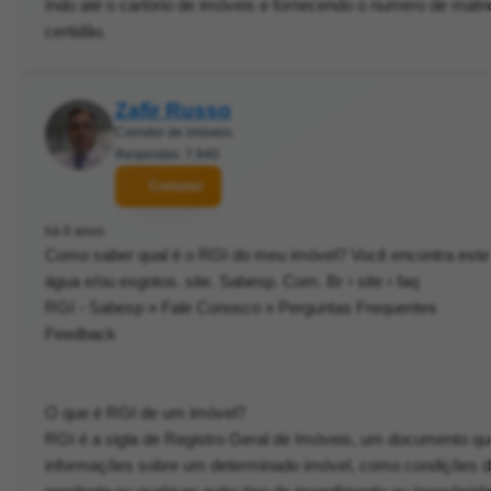
Indo até o cartório de imóveis e fornecendo o numero de matri
certidão.
Zafir Russo
Corretor de imóveis
Respostas: 7.840
Contatar
há 6 anos
Como saber qual é o RGI do meu imóvel? Você encontra est
água e/ou esgotos. site. Sabesp. Com. Br › site › faq
RGI - Sabesp » Fale Conosco » Perguntas Frequentes
Feedback
O que é RGI de um imóvel?
RGI é a sigla de Registro Geral de Imóveis, um documento qu
informações sobre um determinado imóvel, como condições de