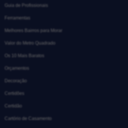
Guia de Profissionais
Ferramentas
Melhores Bairros para Morar
Valor do Metro Quadrado
Os 10 Mais Baratos
Orçamentos
Decoração
Certidões
Certidão
Cartório de Casamento