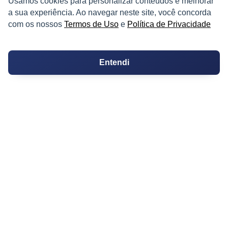
Usamos cookies para personalizar conteúdos e melhorar
a sua experiência. Ao navegar neste site, você concorda
Logradouro
com os nossos
Termos de Uso
e
Política de Privacidade
Escolas
Entendi
Conversões
Corretores de Imóveis
Contratos
Guia de CRM
Construtoras
Corretores da Construtora
Corretores do Condomínio