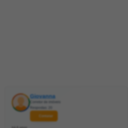
Giovanna
Corretor de imóveis
Respostas: 20
Contatar
há 6 anos