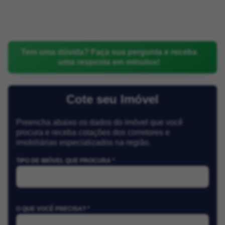
Tem uma dúvida? Faça sua pergunta e receba
uma resposta em minutos!
Cote seu Imóvel
Preencha abaixo os dados do imóvel que você
procura e receba cotações dos corretores e
imobiliárias especializados na região.
TIPO DE IMÓVEL QUE PROCURA *
O QUE VOCÊ PRECISA? *