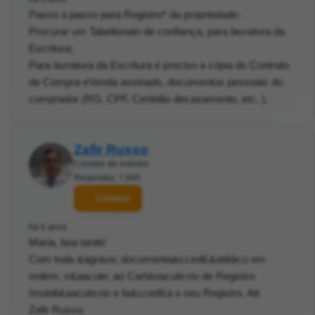
Passo a passo para Registro* da propriedade:
Procurar um Tabelionato de confiança, para lavratura da
Escritura;
Para lavratura da Escritura é preciso a cópia do Contrato
de Compra eVenda assinado, documentos pessoais do
comprador (RG, CPF, Certidão decasamento, etc. ),
Zafir Russo
Corretor de imóveis
Respostas: 7.840
Contatar
há 6 anos
Maria, boa tarde!
Com toda &agrave; documenta&ccedil;&atilde;o em
ordem, v&aacute; ao Cart&oacute;rio de Registro
Imobili&aacute;rio e fa&ccedil;a o seu Registro. Att
Zafir Russo.