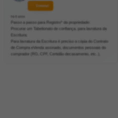
Contatar
há 6 anos
Passo a passo para Registro* da propriedade:
Procurar um Tabelionato de confiança, para lavratura da
Escritura;
Para lavratura da Escritura é preciso a cópia do Contrato
de Compra eVenda assinado, documentos pessoais do
comprador (RG, CPF, Certidão decasamento, etc. ),