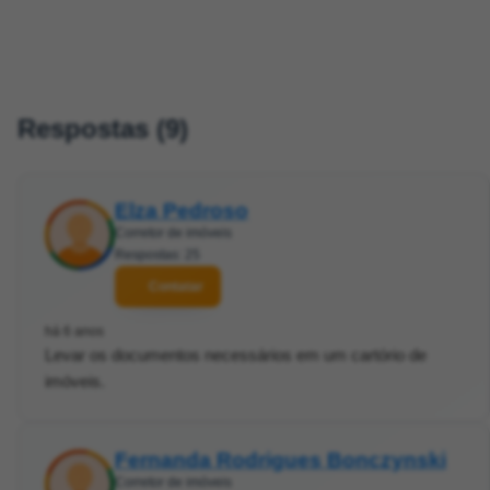
Respostas (9)
Elza Pedroso
Corretor de imóveis
Respostas: 25
Contatar
há 6 anos
Levar os documentos necessários em um cartório de
imóveis.
Fernanda Rodrigues Bonczynski
Corretor de imóveis