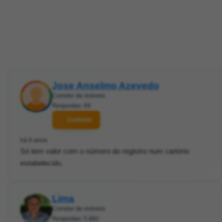
Jose Anselmo Azevedo
Corretor de imóveis
Respostas: 69
Contatar
há 6 anos
Só tem valor com o número do registro num cartório
estabelecido.
Lima
Corretor de imóveis
Respostas: 5.882