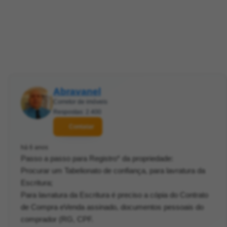
Abravanel
Corretor de imóveis
Respostas: 2.400
Contatar
há 6 anos
Passo a passo para Registro* da propriedade:
Procurar um Tabelionato de confiança, para lavratura da
Escritura;
Para lavratura da Escritura é preciso a cópia do Contrato
de Compra eVenda assinado, documentos pessoais do
comprador (RG, CPF.