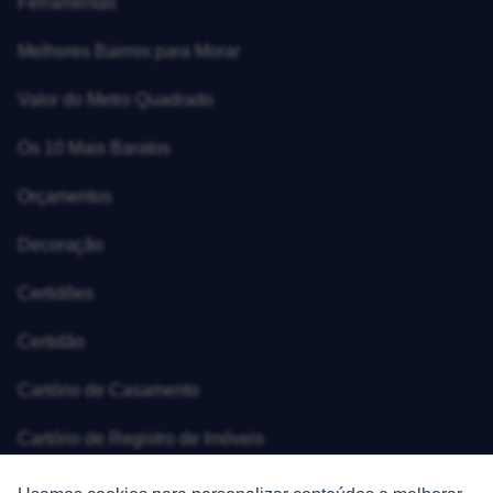
Ferramentas
Melhores Bairros para Morar
Valor do Metro Quadrado
Os 10 Mais Baratos
Orçamentos
Decoração
Certidões
Certidão
Cartório de Casamento
Cartório de Registro de Imóveis
Tabelionato de Notas