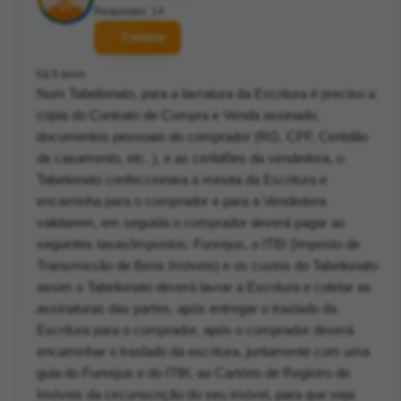
Respostas: 14
Contatar
há 6 anos
Num Tabelionato, para a lavratura da Escritura é preciso a
cópia do Contrato de Compra e Venda assinado,
documentos pessoais do comprador (RG, CPF, Certidão
de casamento, etc. ), e as certidões da vendedora, o
Tabelionato confeccionara a minuta da Escritura e
encaminha para o comprador e para a Vendedora
validarem, em seguida o comprador deverá pagar as
seguintes taxas/impostos: Funrejus, o ITBI (Imposto de
Transmissão de Bens Imóveis) e os custos do Tabelionato
assim o Tabelionato deverá lavrar a Escritura e coletar as
assinaturas das partes, após entregar o traslado da
Escritura para o comprador, após o comprador deverá
encaminhar o traslado da escritura, juntamente com uma
guia do Funrejus e do ITBI, ao Cartório de Registro de
Imóveis da circunscrição do seu imóvel, para que seja