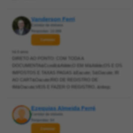
Vanderson Ferri
Corretor de imóveis
Respostas: 10.068
Contatar
há 6 anos
DIRETO AO PONTO: COM TODA A
DOCUMENTA&Ccedil;&Atilde;O EM M&Atilde;OS E OS
IMPOSTOS E TAXAS PAGAS &Eacute; S&Oacute; IR
AO CART&Oacute;RIO DE REGISTRO DE
IM&Oacute;VEIS E FAZER O REGISTRO. &nbsp;
Ezequias Almeida Ferré
Corretor de imóveis
Respostas: 64
Contatar