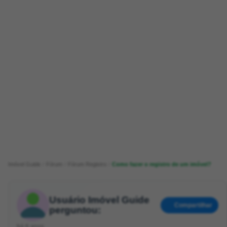
Imóvel Guide
Fórum
Fórum Registro
Como fazer o registro de um imóvel?
Usuário Imóvel Guide
Compartilhar
perguntou:
há 6 anos