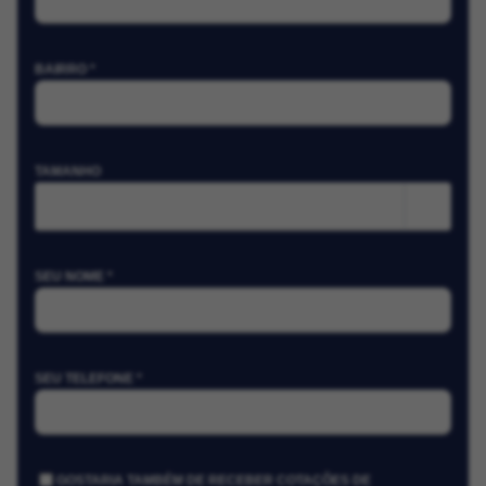
BAIRRO *
TAMANHO
m²
SEU NOME *
SEU TELEFONE *
GOSTARIA TAMBÉM DE RECEBER COTAÇÕES DE