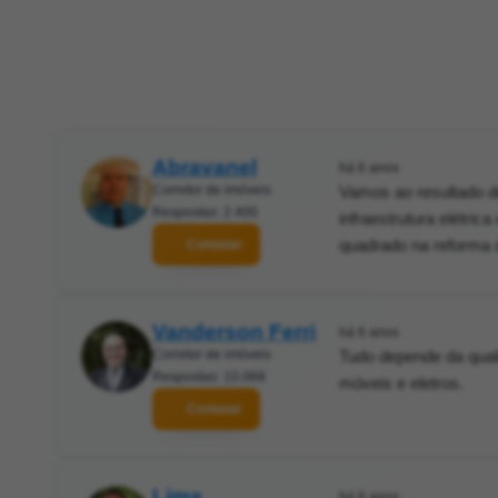
Abravanel
há 6 anos
Corretor de imóveis
Vamos ao resultado de
Respostas: 2.400
infraestrutura elétric
quadrado na reforma 
Contatar
Vanderson Ferri
há 6 anos
Corretor de imóveis
Tudo depende da qual
Respostas: 10.068
móveis e eletros.
Contatar
Lima
há 6 anos