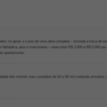
les: no geral, o custo de uma obra completa – incluída a troca de to
a e hidráulica, piso e marcenaria – varia entre R$ 3.000 a R$ 5.000 po
do apartamento.
idade dos móveis mas considere de 50 a 90 mil contando armários, a