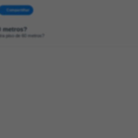
Compartilhar
0 metros?
ra piso de 60 metros?