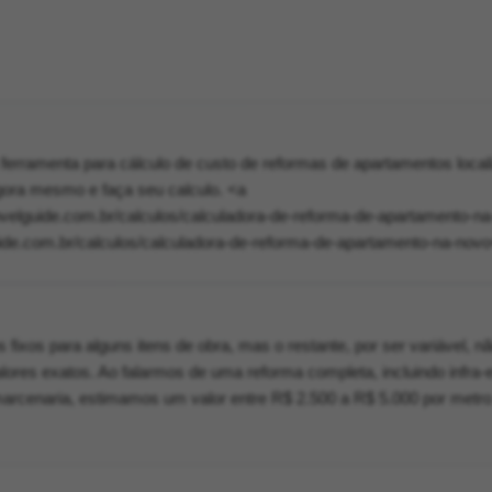
rramenta para cálculo de custo de reformas de apartamentos local
gora mesmo e faça seu calculo. <a
ovelguide.com.br/calculos/calculadora-de-reforma-de-apartamento-na
e.com.br/calculos/calculadora-de-reforma-de-apartamento-na-novo
 fixos para alguns itens de obra, mas o restante, por ser variável, n
alores exatos. Ao falarmos de uma reforma completa, incluindo infra-e
e marcenaria, estimamos um valor entre R$ 2.500 a R$ 5.000 por metro