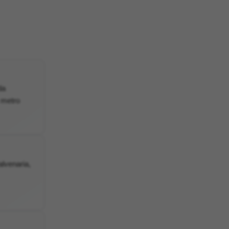
da
r metro
lvenaria,