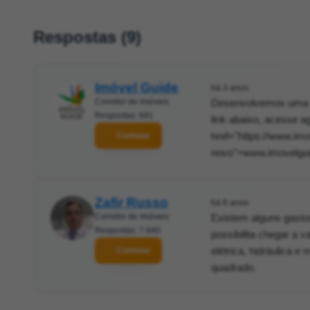
Respostas (9)
Imóvel Guide
há 3 anos
Corretor de imóveis
Desenvolvemos uma fe
Respostas: 691
link abaixo, acesse a
href="https://www.im
Contatar
novo">www.imovelguid
Zafir Russo
há 6 anos
Corretor de imóveis
Existem alguns gastos
Respostas: 7.840
possibilita chegar a v
elétrica, hidráulica 
Contatar
quadrado.