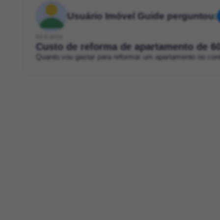
Usuário Imóvel Guide perguntou:
há 6 anos
Custo de reforma de apartamento de 6
Quanto vou gastar para reformar um apartamento no cont