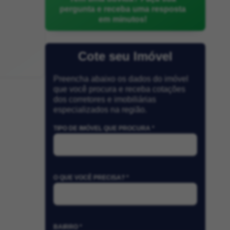
pergunta e receba uma resposta
em minutos!
Cote seu Imóvel
Preencha abaixo os dados do imóvel
que você procura e receba cotações
dos corretores e imobiliárias
especializados na região.
TIPO DE IMÓVEL QUE PROCURA *
O QUE VOCÊ PRECISA? *
BAIRRO *