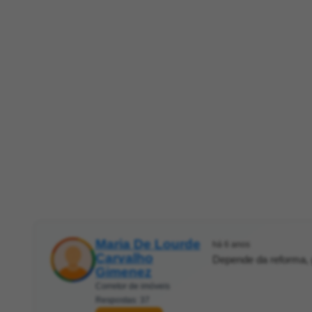
Maria De Lourde
há 6 anos
Carvalho
Depende da reforma, 
Gimenez
Corretor de imóveis
Respostas: 37