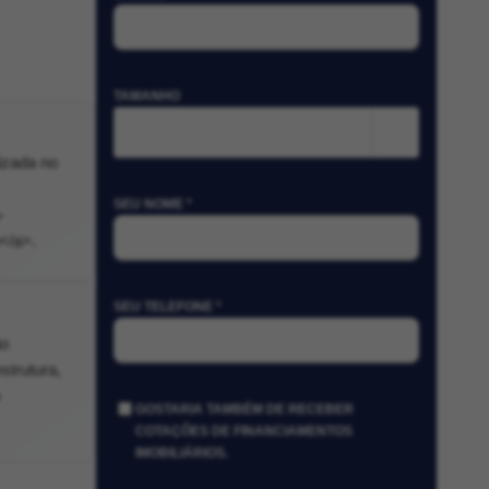
TAMANHO
m²
izada no
SEU NOME *
-
</a>.
SEU TELEFONE *
ão
strutura,
GOSTARIA TAMBÉM DE RECEBER
COTAÇÕES DE FINANCIAMENTOS
IMOBILIÁRIOS.