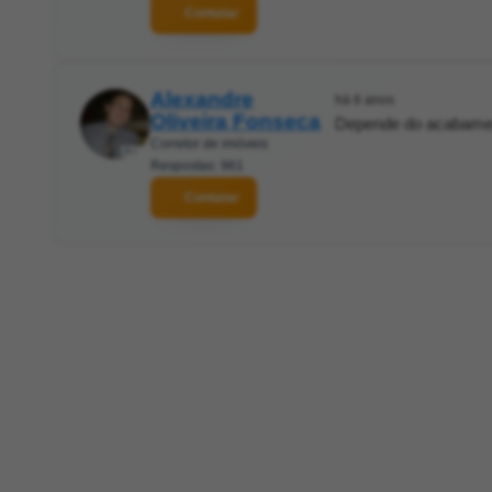
Contatar
Alexandre
há 6 anos
Oliveira Fonseca
Depende do acabament
Corretor de imóveis
Respostas: 961
Contatar