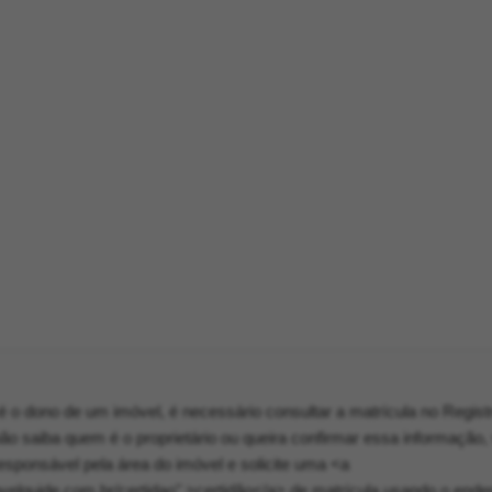
 o dono de um imóvel, é necessário consultar a matrícula no Regist
o saiba quem é o proprietário ou queira confirmar essa informação,
esponsável pela área do imóvel e solicite uma <a
velguide.com.br/certidao" >certidão</a> de matrícula usando o ende