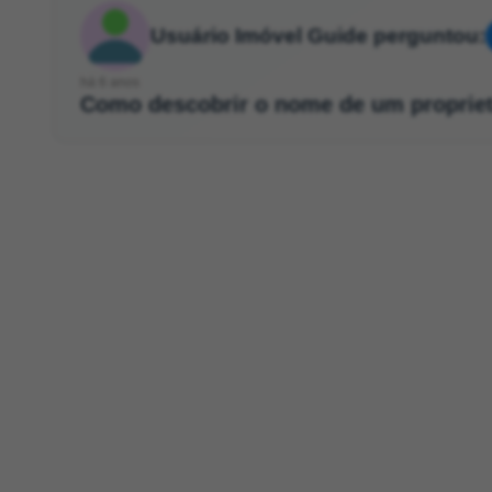
Usuário Imóvel Guide perguntou:
há 6 anos
Como descobrir o nome de um proprietá