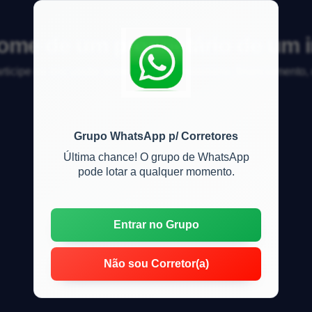
me de um proprietário de um i
articipe da discussão sobre mercado imobiliário, financiamento
Grupo WhatsApp p/ Corretores
Última chance! O grupo de WhatsApp
pode lotar a qualquer momento.
Entrar no Grupo
Não sou Corretor(a)