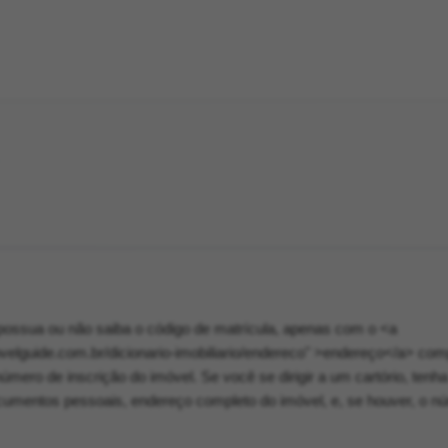
 possua ou não saiba o código de matrícula, apenas com o <a
velguide.com.br/dicionario-imobiliario/endereco" >endereço</a> com
número de inscrição do imóvel. Se você se dirigir a um cartório, ten
mentos pessoais, endereço completo do imóvel, e, se houver, o n