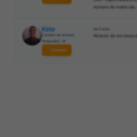
número da matrícula, 
Kirio
há 6 anos
Corretor de imóveis
Através da escritura
Respostas: 18
Contatar