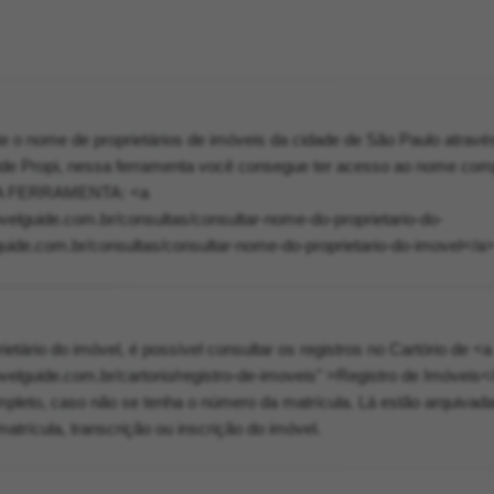
e o nome de proprietários de imóveis da cidade de São Paulo atravé
de Propi, nessa ferramenta você consegue ter acesso ao nome com
 DA FERRAMENTA: <a
velguide.com.br/consultas/consultar-nome-do-proprietario-do-
ide.com.br/consultas/consultar-nome-do-proprietario-do-imovel</a
ietário do imóvel, é possível consultar os registros no Cartório de <a
velguide.com.br/cartorio/registro-de-imoveis" >Registro de Imóveis<
pleto, caso não se tenha o número da matrícula. Lá estão arquivad
atrícula, transcrição ou inscrição do imóvel.