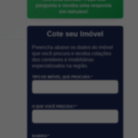
pergunta e receba uma resposta
em minutos!
Cote seu Imóvel
Preencha abaixo os dados do imóvel
que você procura e receba cotações
dos corretores e imobiliárias
especializados na região.
TIPO DE IMÓVEL QUE PROCURA *
O QUE VOCÊ PRECISA? *
BAIRRO *