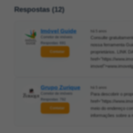
Respostas (12)
Imóvel Guide
há 5 anos
Corretor de imóveis
Consulte gratuitament
Respostas: 691
nossa ferramenta Gui
proprietários. LINK
Contatar
href="https://www.imo
imovel">www.imovelgu
Grupo Zurique
há 5 anos
Corretor de imóveis
Para descobrir o propr
Respostas: 792
href="https://www.imo
meio do endereço com
Contatar
informações sobre a m