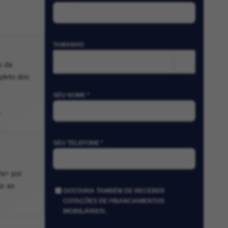
TAMANHO
m²
s da
pleto dos
SEU NOME *
>
SEU TELEFONE *
/a> por
as as
GOSTARIA TAMBÉM DE RECEBER
COTAÇÕES DE FINANCIAMENTOS
IMOBILIÁRIOS.