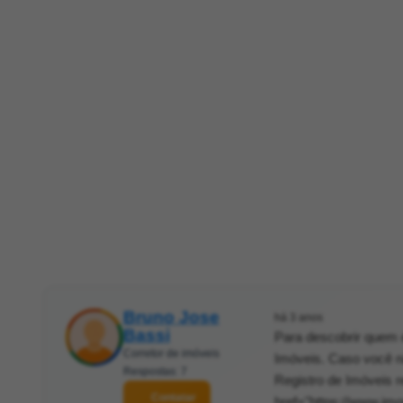
Bruno Jose
há 3 anos
Bassi
Para descobrir quem é
Corretor de imóveis
Imóveis. Caso você nã
Respostas: 7
Registro de Imóveis r
Contatar
href="https://www.imo