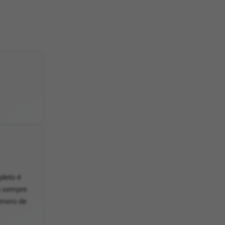
pleto é
ha sempre
úmero de