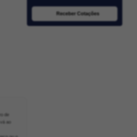
Receber Cotações
ro de
 vá ao
reço ou o