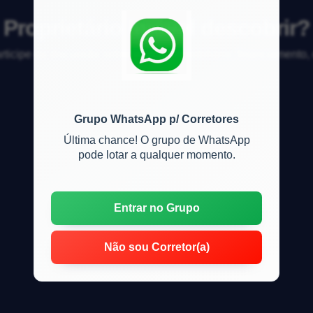
Proprietário imóvel descobrir?
articipe da discussão sobre mercado imobiliário, financiamento
Grupo WhatsApp p/ Corretores
Última chance! O grupo de WhatsApp
pode lotar a qualquer momento.
Entrar no Grupo
Não sou Corretor(a)