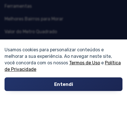
Ferramentas
Melhores Bairros para Morar
Valor do Metro Quadrado
Os 10 Mais Baratos
Usamos cookies para personalizar conteúdos e
melhorar a sua experiência. Ao navegar neste site,
Orçamentos
você concorda com os nossos
Termos de Uso
e
Política
de Privacidade
Decoração
Certidões
Entendi
Certidão
Cartório de Casamento
Cartório de Registro de Imóveis