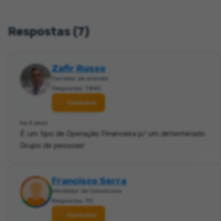
Respostas (7)
Zafir Russo
Corretor de imóveis
Respostas: 7.840
Contatar
há 5 anos
É um tipo de Operação Financeira p/ um determinado
Grupo de pessoas!
Francisco Serra
Vendedor de Consórcios
Respostas: 111
Contatar