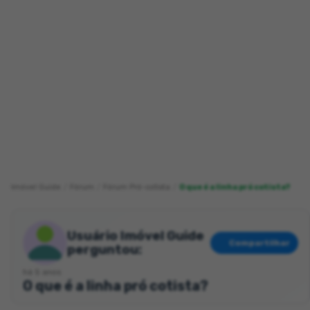
Imóvel Guide
Fórum
Fórum Pró-cotista
O que é a linha pró cotista?
Usuário Imóvel Guide
Compartilhar
perguntou:
há 5 anos
O que é a linha pró cotista?