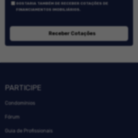
GOSTARIA TAMBÉM DE RECEBER COTAÇÕES DE
FINANCIAMENTOS IMOBILIÁRIOS.
Receber Cotações
PARTICIPE
Condomínios
Fórum
Guia de Profissionais