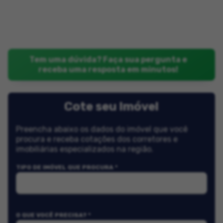
Tem uma dúvida? Faça sua pergunta e
receba uma resposta em minutos!
Cote seu Imóvel
Preencha abaixo os dados do imóvel que você
procura e receba cotações dos corretores e
imobiliárias especializados na região.
TIPO DE IMÓVEL QUE PROCURA *
O QUE VOCÊ PRECISA? *