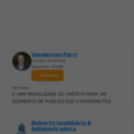
Vanderson Ferri
Corretor de imóveis
Respostas: 10.068
Contatar
há 5 anos
É UMA MODALIDADE DE CRÉDITO PARA UM
SEGMENTO DE PUBLICO QUE O GOVERNO FEZ.
Noberto Imobiliária &
Administradora