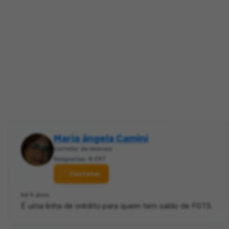
Maria ângela Camini
Corretor de imóveis
Respostas: 8.097
Contatar
há 5 anos
É uma linha de crédito para quem tem saldo de FGTS.