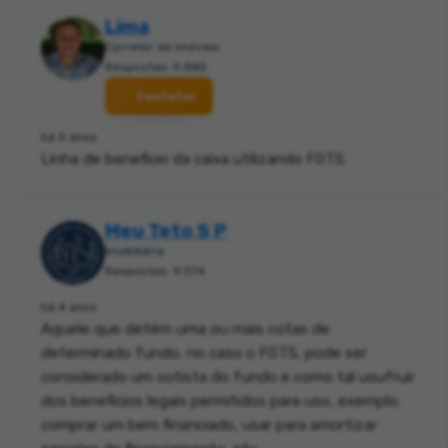
Lima
Corretor de imóveis
Respostas: 5.882
Contatar
há 5 anos
Linha de beneficio da caixa utilizando FGTS.
Meu Teto S P
Imobiliária
Respostas: 9.074
há 4 anos
Aquele que detém uma ou mais cotas de
determinado fundo, no caso o FGTS, pode ser
considerado um cotista do fundo e como tal usufruir
dos beneficios legais permitidos para uso, exemplo:
comprar um bem financiado, usar para amortizar