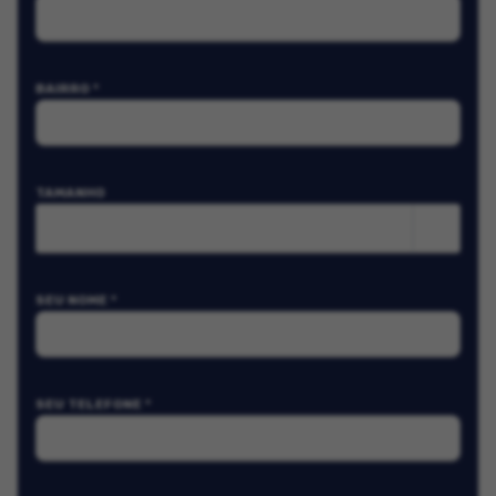
BAIRRO *
TAMANHO
m²
SEU NOME *
SEU TELEFONE *