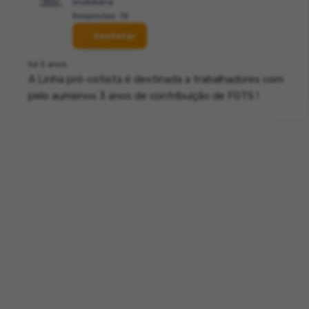
Imobiliária
Respostas: 76
Contatar
há 5 anos
A Linha pró-cotista é destinada a trabalhadores com
pelo aumenos 3 anos de contribuição de FGTS !