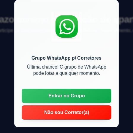
razo mínimo de locação de apa
articipe da discussão sobre mercado imobiliário, financiamento
Grupo WhatsApp p/ Corretores
Última chance! O grupo de WhatsApp
pode lotar a qualquer momento.
Entrar no Grupo
Não sou Corretor(a)