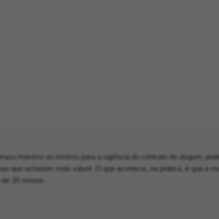
 prazo máximo ou mínimo para a vigência do contrato de aluguel, po
mpo que acharem mais viável. O que acontece, na prática, é que a ma
o de 30 meses.