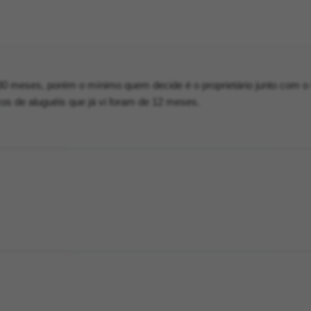
0 meses, porém o mínimo quem decide é o proprietário junto com o i
s de aluguéis que já vi foram de 12 meses.