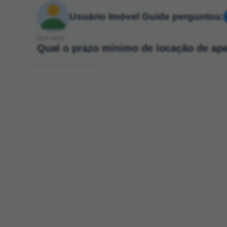
Usuário Imóvel Guide perguntou:
há 6 anos
Qual o prazo mínimo de locação de ap