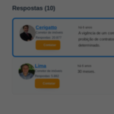
Respostas (10)
Cerigatto
há 6 anos
Corretor de imóveis
A vigência de um cont
Respostas: 20.877
proibição de contrat
determinado.
Contatar
Lima
há 6 anos
Corretor de imóveis
30 meses.
Respostas: 5.882
Contatar