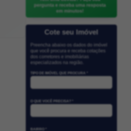
pergunta e receba uma resposta
em minutos!
Cote seu Imóvel
Preencha abaixo os dados do imóvel
que você procura e receba cotações
dos corretores e imobiliárias
especializados na região.
TIPO DE IMÓVEL QUE PROCURA *
O QUE VOCÊ PRECISA? *
BAIRRO *