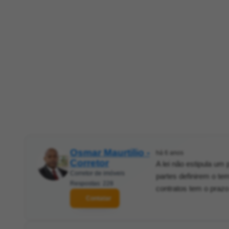
Osmar Maurtilio -
há 6 anos
Corretor
A lei não estipula um
Corretor de imóveis
partes definirem o te
Respostas: 228
contratos tem o praz
Contatar