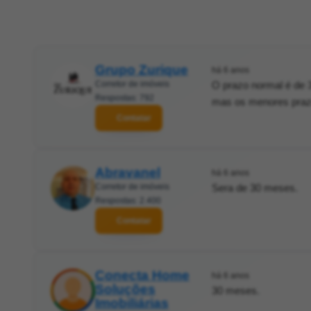
Grupo Zurique
há 6 anos
Corretor de imóveis
O prazo normal é de 3
Respostas: 792
mas os menores prazo
Contatar
Abravanel
há 6 anos
Corretor de imóveis
Sera de 30 meses.
Respostas: 2.400
Contatar
Conecta Home
há 6 anos
Soluções
30 meses.
Imobiliárias