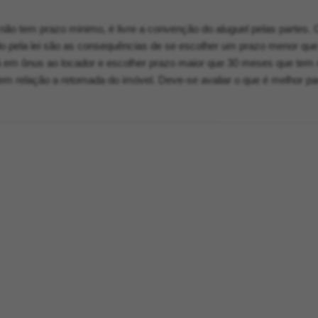
 não tem prazo minimo, é livre a convenção do aluguel pelas partes.
do pela lei são as consequências de se escolher um prazo menor que
 em ônus ao locador e escolher prazo maior que 30 meses que tem 
 em relação a retomada do imóvel. Deve-se avaliar o que é melhor pa