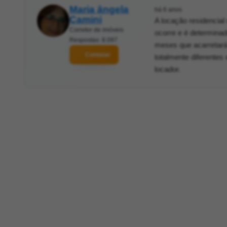
Maria ângela
há 6 anos
Camini
A locação residencial
Corretor de imóveis
ocorre e é determina
Respostas: 8.097
meses que acarretará
Contatar
totalmente diferentes
locador.