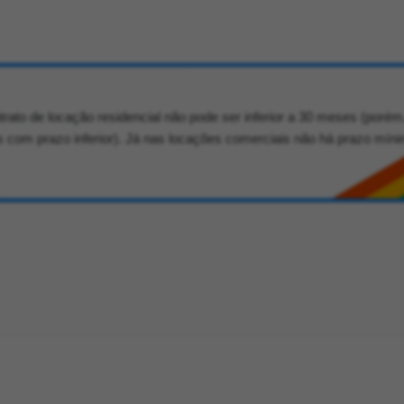
rato de locação residencial não pode ser inferior a 30 meses (porém
os com prazo inferior). Já nas locações comerciais não há prazo mín