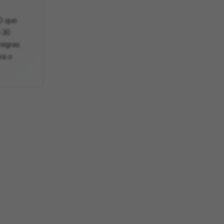
 O que
 30
regras
ra o