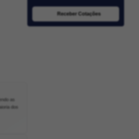
Receber Cotações
dendo as
ioria dos