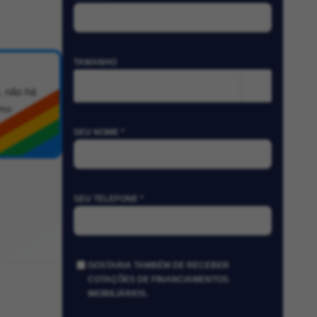
TAMANHO
m²
, não há
imo
SEU NOME *
SEU TELEFONE *
GOSTARIA TAMBÉM DE RECEBER
COTAÇÕES DE FINANCIAMENTOS
IMOBILIÁRIOS.