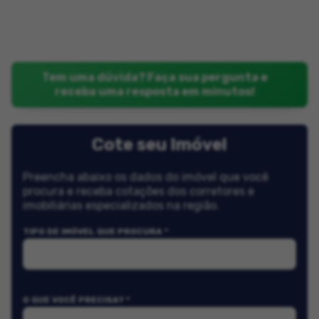
Tem uma dúvida? Faça sua pergunta e
receba uma resposta em minutos!
Cote seu Imóvel
Preencha abaixo os dados do imóvel que você
procura e receba cotações dos corretores e
imobiliárias especializados na região.
TIPO DE IMÓVEL QUE PROCURA *
O QUE VOCÊ PRECISA? *