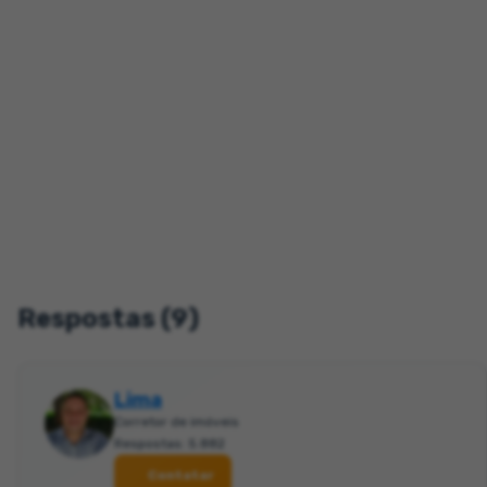
Respostas (9)
Lima
Corretor de imóveis
Respostas: 5.882
Contatar