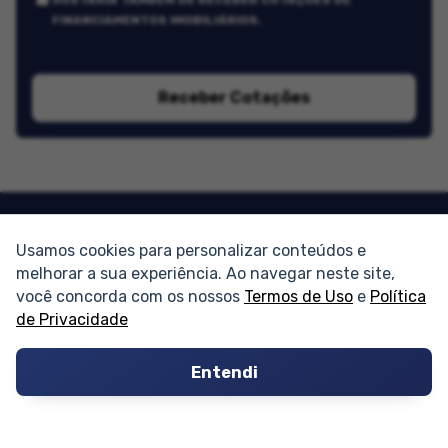
FINANCIAMENTOS IMOBILIÁRIOS.
Receber Cotações
Usamos cookies para personalizar conteúdos e
PARTICIPE
melhorar a sua experiência. Ao navegar neste site,
você concorda com os nossos
Termos de Uso
e
Política
de Privacidade
Condomínios
Fórum
Entendi
Guia de Profissionais