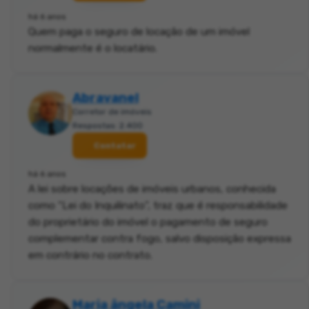
há 6 anos
Quem paga o seguro de locação de um imóvel
normalmente é o locatário.
Abravanel
Corretor de imóveis
Respostas: 2.400
Contatar
há 6 anos
A lei sobre locações de imóveis urbanos, conhecida
como “Lei do Inquilinato”, traz que é responsabilidade
do proprietário do imóvel o pagamento de seguro
complementar contra fogo, salvo disposição expressa
em contrário no contrato.
Maria ângela Camini