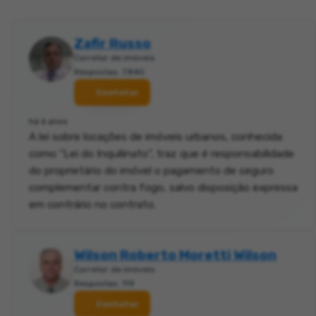
Zafir Russo
Corretor de imóveis
Respostas: 7.840
Contatar
há 6 anos
A lei sobre locações de imóveis urbanos, conhecida
como “Lei do Inquilinato”, traz que é responsabilidade
do proprietário do imóvel o pagamento de seguro
complementar contra fogo, salvo disposição expressa
em contrário no contrato.
Wilson Roberto Moretti Wilson
Corretor de imóveis
Respostas: 119
Contatar