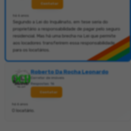
Contatar
há 6 anos
Segundo a Lei do Inquilinato, em tese seria do
proprietário a responsabilidade de pagar pelo seguro
residencial. Mas há uma brecha na Lei que permite
aos locadores transferirem essa responsabilidade
para os locatários.
Roberto Da Rocha Leonardo
Corretor de imóveis
Respostas: 16
Contatar
há 6 anos
O locatário.