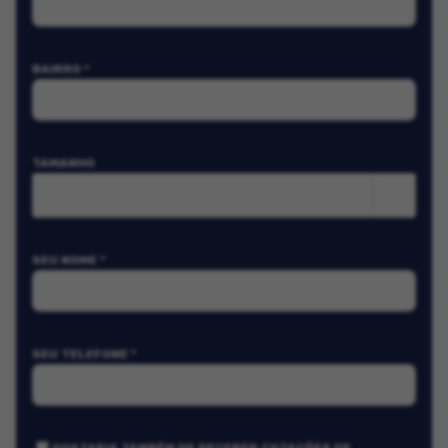
BAIRRO *
TAMANHO
m²
SEU NOME *
SEU TELEFONE *
GOSTARIA TAMBÉM DE RECEBER COTAÇÕES DE