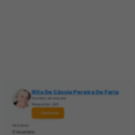
Rita De Cássia Pereira De Faria
Corretor de imóveis
Respostas: 220
Contatar
há 6 anos
O locatário.