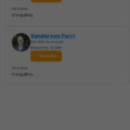
há 6 anos
O inquilino.
Vanderson Ferri
Corretor de imóveis
Respostas: 10.068
Contatar
há 6 anos
O inquilino.