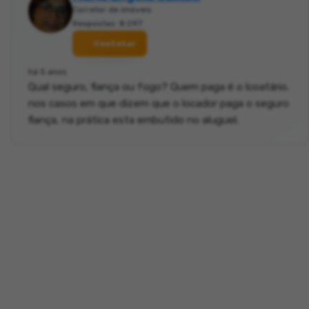
Corretor de imóveis
Respostas: 8.097
Contatar
há 5 anos
Qual seguro, fiança ou fogo? Quem paga é o lcoatário.
nos casos em que dizem que o locador paga o seguro
fiança, na prática esta embutido no aluguel.