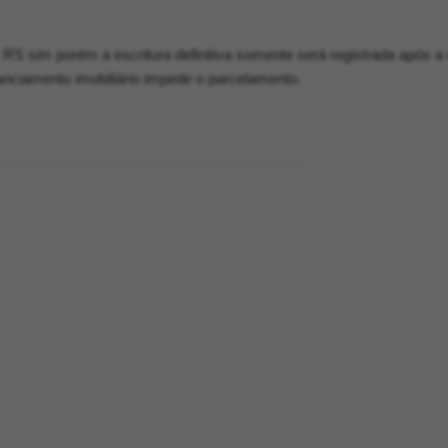
 RS sim porém a escritura definitiva somente será registrada após a 
inanciamento imobiliário impede o parcelamento.