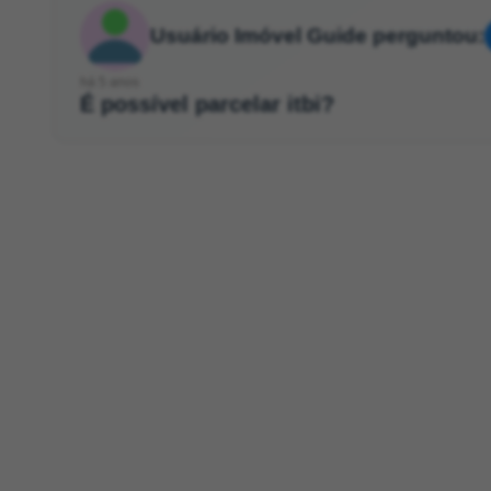
Usuário Imóvel Guide perguntou:
há 5 anos
É possível parcelar itbi?