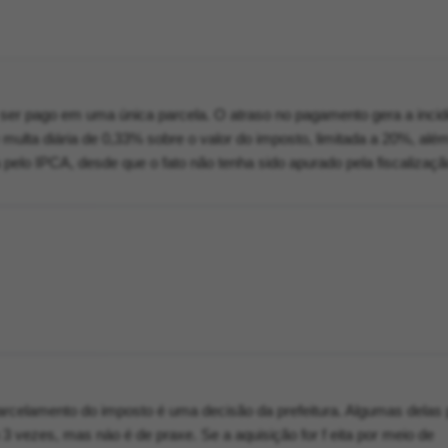
ser pago em uma única parcela. O atraso no pagamento gera a incid
multa diária de 0,33% sobre o valor do imposto, limitada a 20%, alé
 pelo IPCA, desde que o fato não tenha sido apurado pela fiscalizaçã
arcelamento do imposto é uma decisão da prefeitura. Algumas delas
 vezes, mas náo é de praxe. Se a aquisição for f eita por meio de