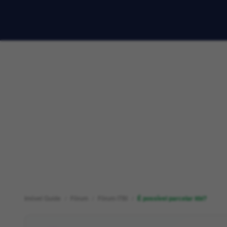
Imóvel Guide
Fórum
Fórum ITBI
É possível parcelar itbi?