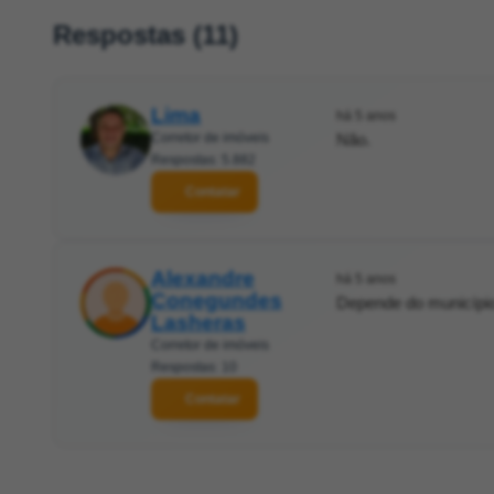
Respostas (11)
Lima
há 5 anos
Corretor de imóveis
Não.
Respostas: 5.882
Contatar
Alexandre
há 5 anos
Conegundes
Depende do município, 
Lasheras
Corretor de imóveis
Respostas: 10
Contatar