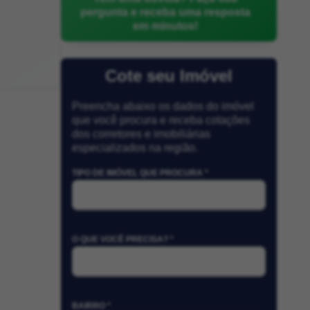
pergunta e receba uma resposta
em minutos!
Cote seu Imóvel
Preencha abaixo os dados do imóvel
que você procura e receba cotações
dos corretores e imobiliárias
especializados na região.
TIPO DE IMÓVEL QUE PROCURA *
O QUE VOCÊ PRECISA? *
BAIRRO *