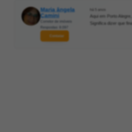
Maria ângela
há 5 anos
Camini
Aqui em Porto Alegre,
Corretor de imóveis
Significa dizer que f
Respostas: 8.097
Contatar