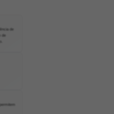
ência de
m de
o.
 permitem