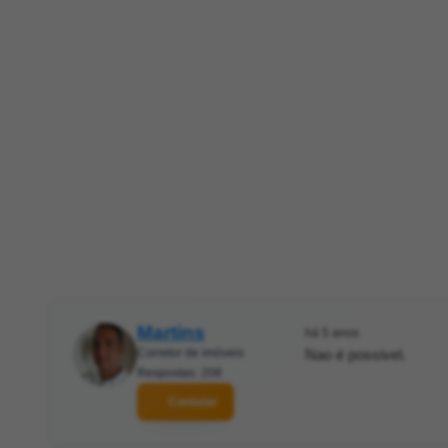
Martins
há 5 anos
Corretor de imóveis
Nao é possivel.
Respostas: 208
Contatar