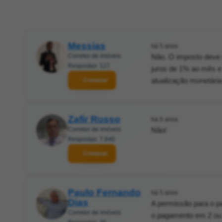
Messias
há 5 anos
Corretor de imóveis
Não. O imposto deve 
Respostas: 127
juros de 1% ao mês e 
atualização monetária
Contatar
Zafir Russo
há 5 anos
Corretor de imóveis
Não!
Respostas: 7.840
Contatar
Paulo Fernando
há 5 anos
Dias
A permissão para o p
Corretor de imóveis
o pagamento em 2 ou 3