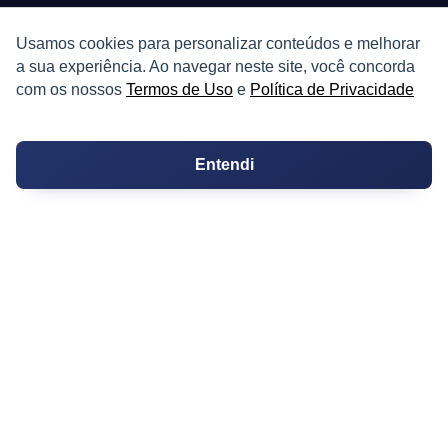
Usamos cookies para personalizar conteúdos e melhorar
a sua experiência. Ao navegar neste site, você concorda
PARTICIPE
com os nossos
Termos de Uso
e
Política de Privacidade
Condomínios
Entendi
Fórum
Guia de Profissionais
Ferramentas
Melhores Bairros para Morar
Valor do Metro Quadrado
Os 10 Mais Baratos
Orçamentos