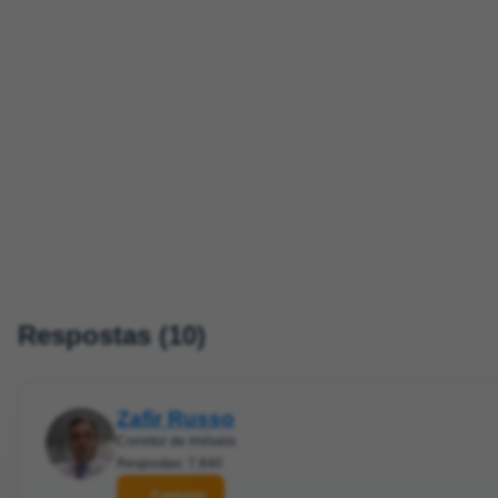
Respostas (10)
Zafir Russo
Corretor de imóveis
Respostas: 7.840
Contatar