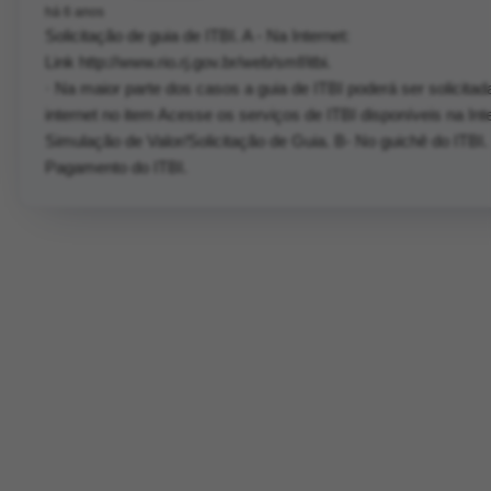
há 6 anos
Solicitação de guia de ITBI. A - Na Internet:
Link http://www.rio.rj.gov.br/web/smf/itbi.
· Na maior parte dos casos a guia de ITBI poderá ser solicitad
internet no item Acesse os serviços de ITBI disponíveis na Inte
Simulação de Valor/Solicitação de Guia. B- No guichê do ITBI. 
Pagamento do ITBI.