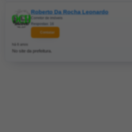
Roberto Da Rocha Leonardo
Corretor de imóveis
Respostas: 16
Contatar
há 6 anos
No site da prefeitura.