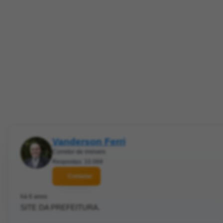
Vanderson Ferri
Corretor de imóveis
Respostas: 10.068
Contatar
há 6 anos
SITE DA PREFEITURA.