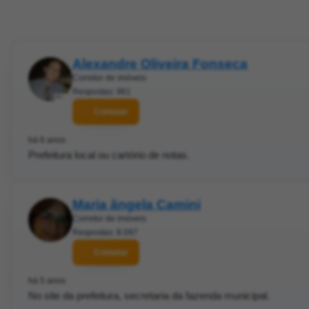
Alexandre Oliveira Fonseca
Corretor de imóveis
Respostas: 961
Contatar
há 6 anos
Prefeitura local ou cartório de notas.
Maria ângela Camini
Corretor de imóveis
Respostas: 8.097
Contatar
há 5 anos
No site da prefeitura, secretaria da fazenda municipal.