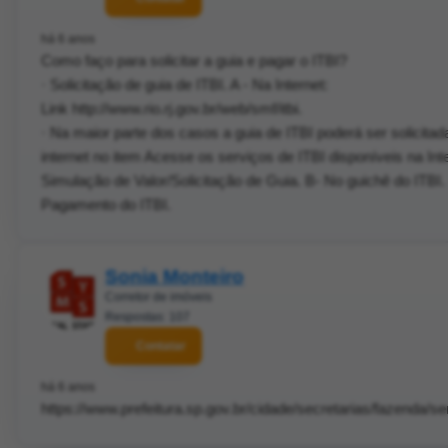
há 6 anos
Como faço para solicitar a guia e pagar o ITBI?
· Solicitação de guia de ITBI. A - Na Internet:
Link http://www.rio.rj.gov.br/web/smf/itbi.
· Na maior parte dos casos a guia de ITBI poderá ser solicitad
internet no item Acesse os serviços de ITBI disponíveis na Inte
Simulação de Valor/Solicitação de Guia. B- No guichê do ITBI. 
Pagamento do ITBI.
Sonia Monteiro
Corretor de imóveis
Respostas: 107
Contatar
há 6 anos
https://www.prefeitura.sp.gov.br/cidade/secretarias/fazenda/ser