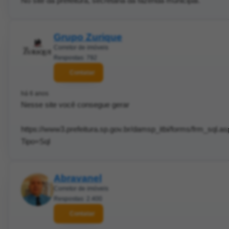
No site da prefeitura, secretaria da fazenda municipal.
Grupo Zurique
Corretor de imóveis
Respostas: 792
Contatar
há 6 anos
Nesse site você consegue gerar
https://www3.prefeitura.sp.gov.br/damsp_itbi/forms/frm_sql.a
Tipo=Sql
Abravanel
Corretor de imóveis
Respostas: 2.400
Contatar