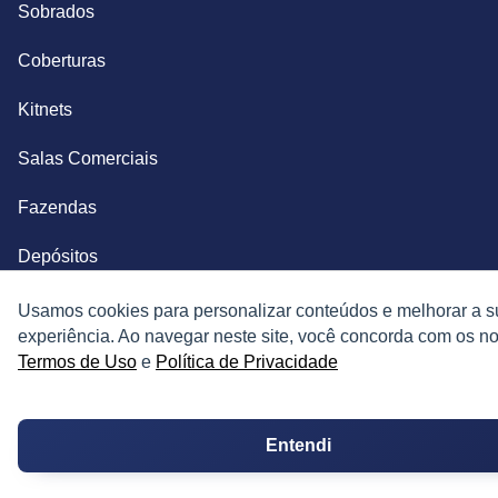
Sobrados
Coberturas
Kitnets
Salas Comerciais
Fazendas
Depósitos
Imóveis Comerciais
Usamos cookies para personalizar conteúdos e melhorar a s
experiência. Ao navegar neste site, você concorda com os n
Outros Imóveis
Termos de Uso
e
Política de Privacidade
SOBRE O IMÓVEL GUIDE
Entendi
Quem Somos