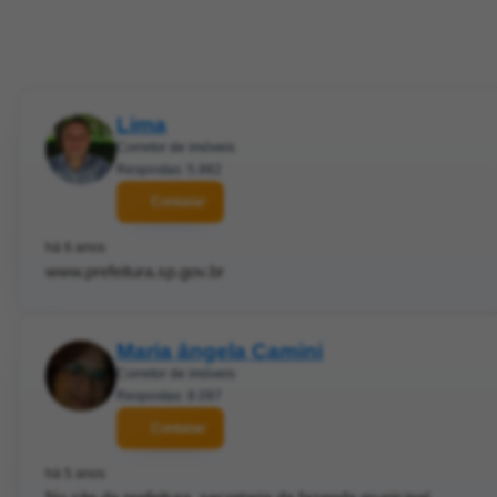
Lima
Corretor de imóveis
Respostas: 5.882
Contatar
há 6 anos
www.prefeitura.sp.gov.br
Maria ângela Camini
Corretor de imóveis
Respostas: 8.097
Contatar
há 5 anos