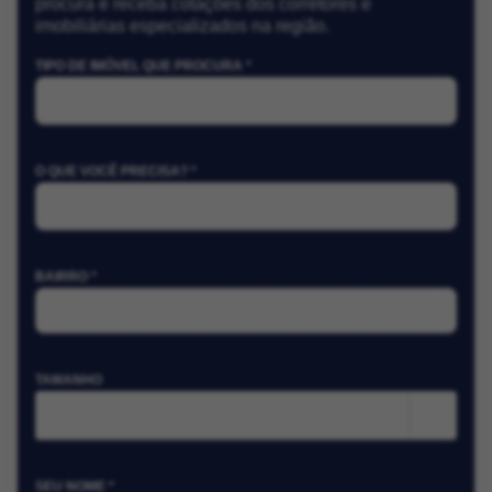
procura e receba cotações dos corretores e
imobiliárias especializados na região.
TIPO DE IMÓVEL QUE PROCURA *
O QUE VOCÊ PRECISA? *
BAIRRO *
TAMANHO
m²
SEU NOME *