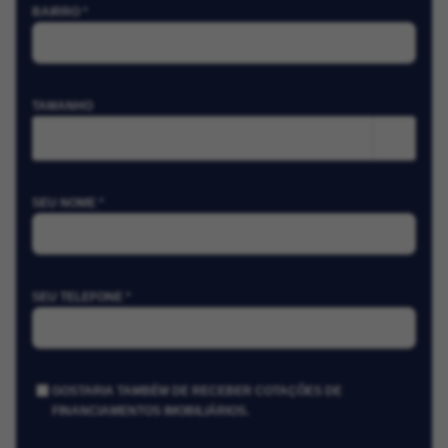
BAIRRO *
TAMANHO
m²
SEU NOME *
SEU TELEFONE *
GOSTARIA TAMBÉM DE RECEBER COTAÇÕES DE
FINANCIAMENTOS IMOBILIÁRIOS.