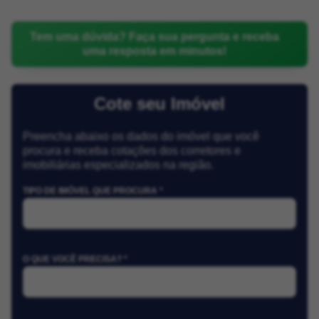
Tem uma dúvida? Faça sua pergunta e receba
uma resposta em minutos!
Cote seu Imóvel
Preencha abaixo os dados do imóvel que você
procura e receba cotações dos corretores e
imobiliárias especializados na região.
TIPO DE IMÓVEL QUE PROCURA *
O QUE VOCÊ PRECISA? *