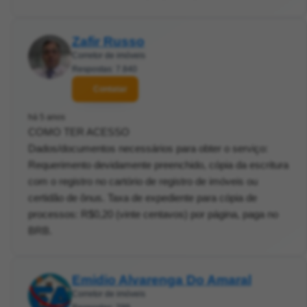
Zafir Russo
Corretor de imóveis
Respostas: 7.840
Contatar
há 5 anos
COMO TER ACESSO
Dados/documentos necessários para obter o serviço:
Requerimento devidamente preenchido, cópia da escritura
com o registro no cartório de registro de imóveis ou
certidão de ônus. Taxa de expediente para cópia de
processos: R$0,20 (vinte centavos) por página, paga no
BRB.
Emidio Alvarenga Do Amaral
Corretor de imóveis