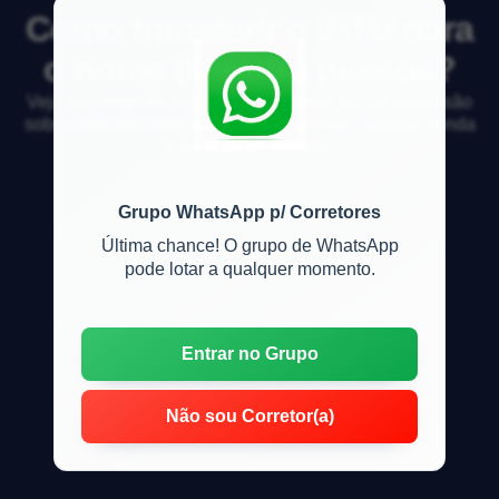
Como transferir o IPTU para
o nome de outra pessoa?
Veja respostas de especialistas e participe da discussão
sobre mercado imobiliário, financiamento, compra, venda
e locação de imóveis
Grupo WhatsApp p/ Corretores
Última chance! O grupo de WhatsApp
pode lotar a qualquer momento.
Entrar no Grupo
Não sou Corretor(a)