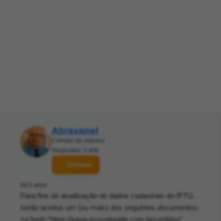
Abravanel
Corretor de imóveis
Respostas: 2.400
Contatar
há 5 anos
Para fins de atualização de dados cadastrais do IPTU,
serão aceitos um (ou mais) dos seguintes documentos:
<a href="https://www.imovelguide.com.br/certidao"