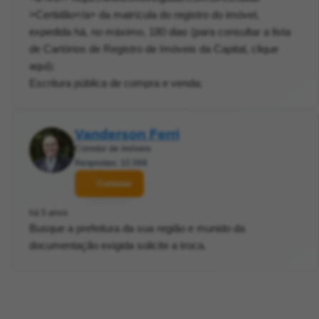
>Certidão</a> da matrícula do registro do imóvel,
expedida há, no máximo, 180 dias (para consultar a lista
de Cartórios de Registro de Imóveis da Capital, clique
aqui);
Escritura pública de compra e venda;
Vanderson Ferri
Corretor de imóveis
Respostas: 10.068
Contatar
há 5 anos
Busque a prefeitura da sua região e munido da
documentação exigida solicite a troca.