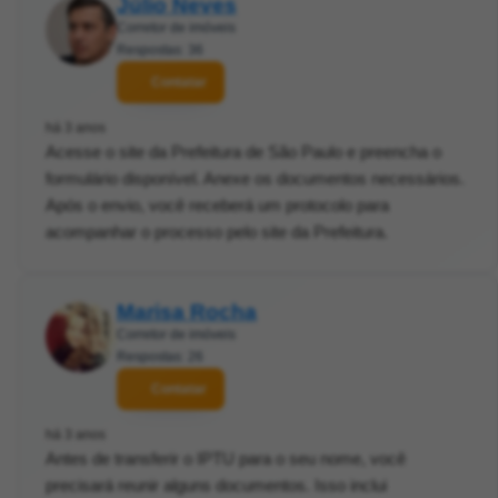
Júlio Neves
Corretor de imóveis
Respostas: 36
Contatar
há 3 anos
Acesse o site da Prefeitura de São Paulo e preencha o
formulário disponível. Anexe os documentos necessários.
Após o envio, você receberá um protocolo para
acompanhar o processo pelo site da Prefeitura.
Marisa Rocha
Corretor de imóveis
Respostas: 26
Contatar
há 3 anos
Antes de transferir o IPTU para o seu nome, você
precisará reunir alguns documentos. Isso inclui