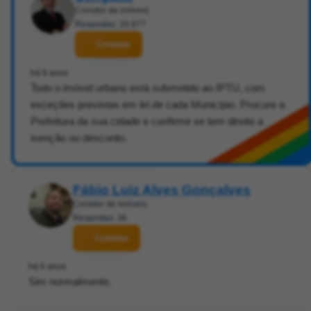
Corretor de imóveis
Respostas: 20.877
Contatar
há 6 anos
Todo o imóvel urbano está submetido ao IPTU, com
exceções previstas em lei de cada Município. Procure a
Prefeitura da sua cidade e confirme se tem direito a
isenção ou desconto.
Fábio Luiz Alves Gonçalves
Corretor de imóveis
Respostas: 36
Contatar
há 6 anos
Sim normalmente.