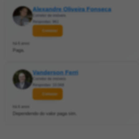
Alexandre Oliveira Fonseca
Corretor de imóveis
Respostas: 961
Contatar
há 6 anos
Paga.
Vanderson Ferri
Corretor de imóveis
Respostas: 10.068
Contatar
há 6 anos
Dependendo do valor paga sim.