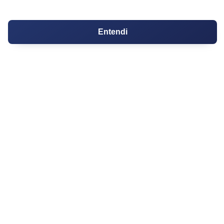
PARTICIPE
Entendi
Condomínios
Fórum
Guia de Profissionais
Ferramentas
Melhores Bairros para Morar
Valor do Metro Quadrado
Os 10 Mais Baratos
Orçamentos
Decoração