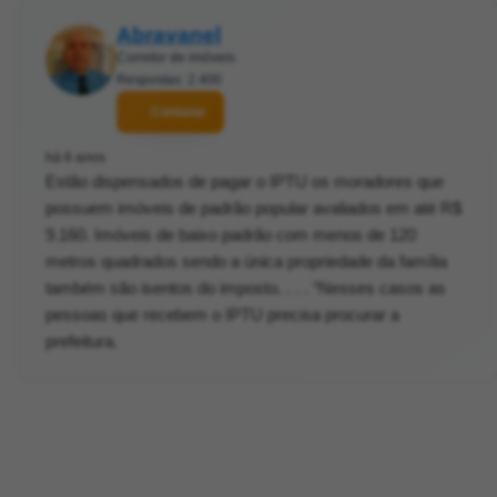
Abravanel
Corretor de imóveis
Respostas: 2.400
Contatar
há 6 anos
Estão dispensados de pagar o IPTU os moradores que
possuem imóveis de padrão popular avaliados em até R$
9.160. Imóveis de baixo padrão com menos de 120
metros quadrados sendo a única propriedade da família
também são isentos do imposto. . . . “Nesses casos as
pessoas que recebem o IPTU precisa procurar a
prefeitura.