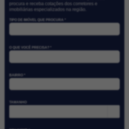
procura e receba cotações dos corretores e
imobiliárias especializados na região.
TIPO DE IMÓVEL QUE PROCURA *
O QUE VOCÊ PRECISA? *
BAIRRO *
TAMANHO
m²