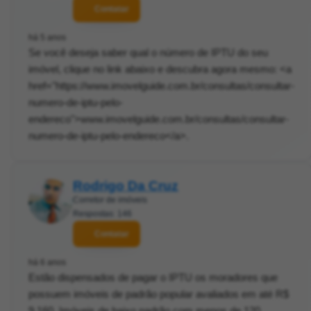
Contatar
há 5 anos
Se você deseja saber qual o número de IPTU do seu
imóvel, clique no link abaixo e descubra agora mesmo: <a
href="https://www.imovelguide.com.br/consultas/consultar-
numero-de-iptu-pelo-
endereco">www.imovelguide.com.br/consultas/consultar-
numero-de-iptu-pelo-endereco</a>.
Rodrigo Da Cruz
Corretor de imóveis
Respostas: 146
Contatar
há 6 anos
Estão dispensados de pagar o IPTU os moradores que
possuem imóveis de padrão popular avaliados em até R$
9.160. Imóveis de baixo padrão com menos de 120