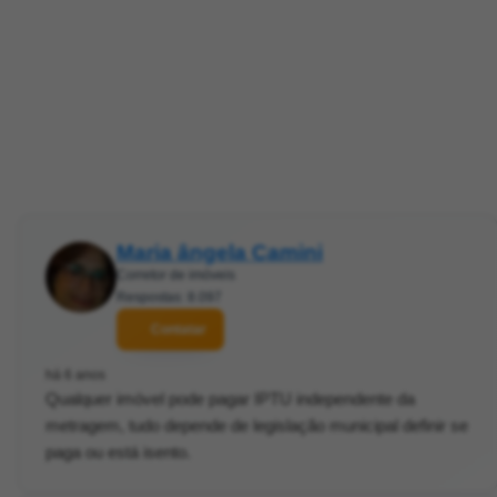
Maria ângela Camini
Corretor de imóveis
Respostas: 8.097
Contatar
há 6 anos
Qualquer imóvel pode pagar IPTU independente da
metragem, tudo depende de legislação municipal definir se
paga ou está isento.