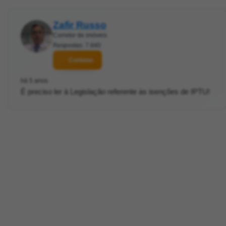
Zafir Russo
Corretor de imóveis
Respostas: 7.840
Contatar
há 5 anos
É preciso ler à Legislação referente às isenções de IPTU!