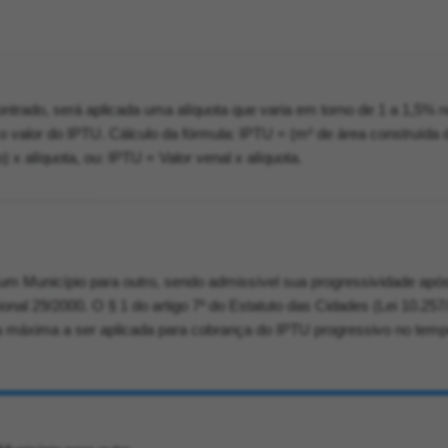
ntrado, será aplicada uma alíquota que varia em torno de 1 a 1,5% n
o valor do IPTU. Cálculo da fórmula: IPTU = (m² de área construída 
o) x alíquota, ou: IPTU = Valor venal x alíquota.
 um Município para outro, sendo admissível sua progressividade apó
nal 29/2000. O § 1 do artigo 7º do Estatuto das Cidades (Lei 10.257
ta máxima a ser aplicada para cobrança do IPTU progressivo no temp