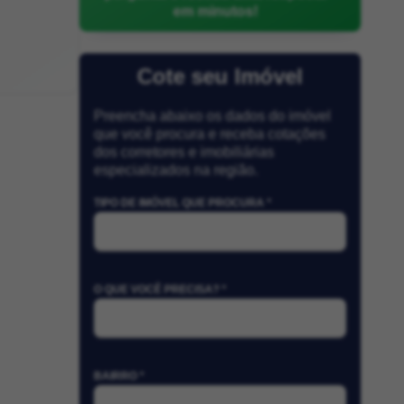
em minutos!
Cote seu Imóvel
Preencha abaixo os dados do imóvel
que você procura e receba cotações
dos corretores e imobiliárias
especializados na região.
TIPO DE IMÓVEL QUE PROCURA *
O QUE VOCÊ PRECISA? *
BAIRRO *