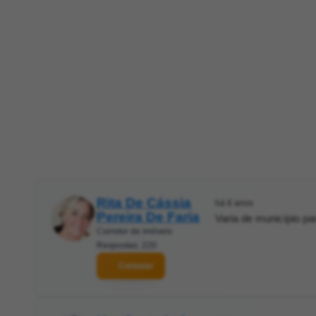
Rita De Cássia
há 6 anos
Pereira De Faria
Varia de município pa
Corretor de imóveis
Respostas: 220
Contatar