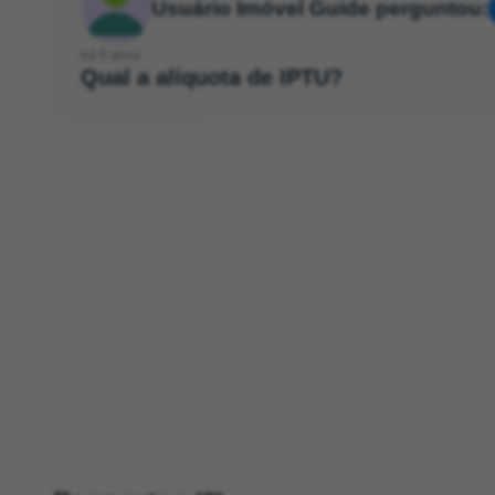
Usuário Imóvel Guide perguntou:
há 6 anos
Qual a alíquota de IPTU?