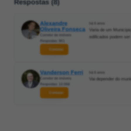
Respostas (8)
Alexandre
há 6 anos
Oliveira Fonseca
Varia de um Município
Corretor de imóveis
edificados podem ser
Respostas: 961
Contatar
Vanderson Ferri
há 6 anos
Corretor de imóveis
Vai depender do munic
Respostas: 10.068
Contatar