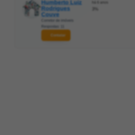
Humberto Luiz
há 6 anos
Rodrigues
3%
Couve
Corretor de imóveis
Respostas: 11
Contatar