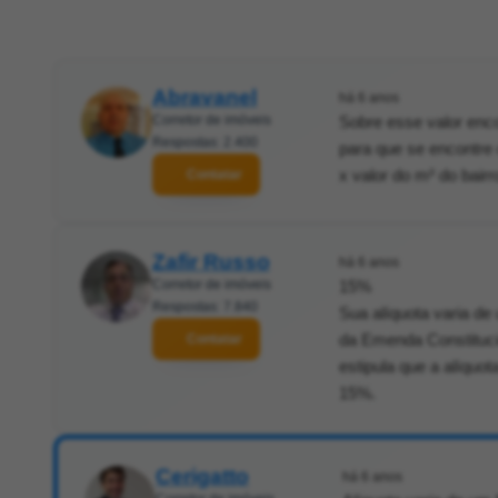
Abravanel
há 6 anos
Corretor de imóveis
Sobre esse valor enco
Respostas: 2.400
para que se encontre 
x valor do m² do bairr
Contatar
Zafir Russo
há 6 anos
Corretor de imóveis
15%
Respostas: 7.840
Sua alíquota varia de
da Emenda Constitucio
Contatar
estipula que a alíquo
15%.
Cerigatto
há 6 anos