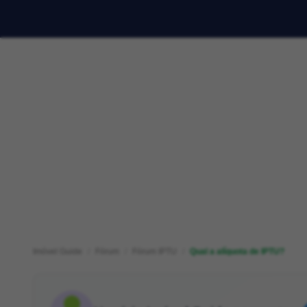
Imóvel Guide
Fórum
Fórum IPTU
Qual a alíquota de IPTU?