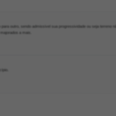
 para outro, sendo admissível sua progressividade ou seja terreno n
 majorados a mais.
ípio.