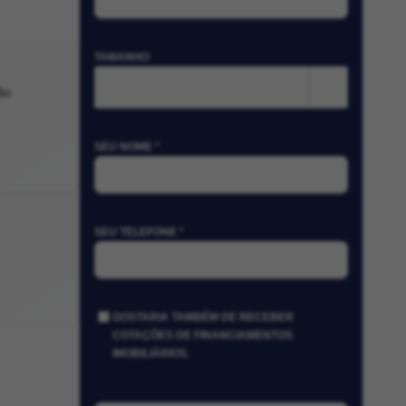
TAMANHO
m²
ão
SEU NOME *
SEU TELEFONE *
GOSTARIA TAMBÉM DE RECEBER
COTAÇÕES DE FINANCIAMENTOS
IMOBILIÁRIOS.