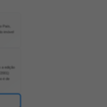
o País,
do imóvel
s a edição
/2001)
o é de