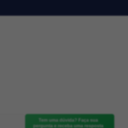
Tem uma dúvida? Faça sua
pergunta e receba uma resposta