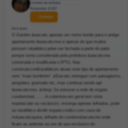
Corretor de imóveis
Respostas: 8.097
Contatar
há 6 anos
O Garden &eacute; apenas um nome bonito para o antigo
apartamento t&eacute;rreo e apesar do que muitos
pensam n&atilde;o pdoe ser fechada a parte do patio
porque seria considerada pela prefeitura &aacute;rea
construida e modificaria o IPTU. Nas
constru&ccedil;&otilde;es atuais este tipo de apartamento
vem "mais bonitinho". &Eacute; entregue com paisagismo,
pergolaro, gramado etc, mas continua sendo apt
t&eacute;rreo. &nbsp; Se estourar a rede de esgoto
condominial. . . . . A cobertura em geral tem vista
espetacular ou voc&ecirc; enxerga apenas telhados, pode
ou n&atilde;o dividir espa&ccedil;o com casa de
m&aacute;quina, telhado do condom&iacute;nio onde
ficam as antenas ou ser de uso exclusivo do