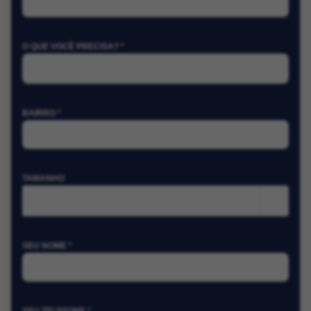
O QUE VOCÊ PRECISA? *
BAIRRO *
TAMANHO
m²
SEU NOME *