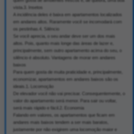
quem gosta de ambientes frescos e, de quebra, uma boa
vista.3. Insetos
A incidência deles é baixa em apartamentos localizados
em andares altos. Raramente você se incomodará com
os pestinhas.4. Silêncio
Se você aprecia, o seu andar deve ser um dos mais
altos. Pois, quanto mais longe das áreas de lazer e,
principalmente, sem outro apartamento acima do seu, o
silêncio é absoluto. Vantagens de morar em andares
baixos
Para quem gosta de muita praticidade e, principalmente,
economizar, apartamentos em andares baixos são os
ideais.1. Locomoção
De elevador você não vai precisar. Consequentemente, o
valor do apartamento será menor. Para sair ou voltar,
será mais rápido e fácil.2. Economia
Falando em valores, os apartamentos que ficam em
andares mais baixos tendem a ser mais baratos,
justamente por não exigirem uma locomoção maior e