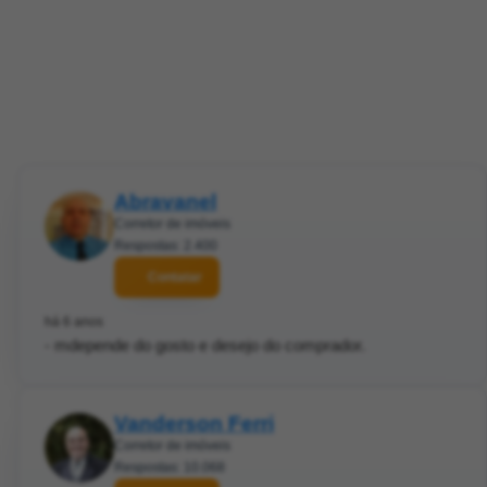
Abravanel
Corretor de imóveis
Respostas: 2.400
Contatar
há 6 anos
- mdepende do gosto e desejo do comprador.
Vanderson Ferri
Corretor de imóveis
Respostas: 10.068