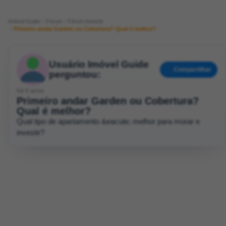
Imóvel Guide
Fórum
Fórum Investir
Primeiro andar Garden ou Cobertura? Qual é melhor?
Usuário Imóvel Guide
Compartilhar
perguntou:
há 6 anos
Primeiro andar Garden ou Cobertura?
Qual é melhor?
Qual tipo de apartamento &eacute; melhor para morar e
investir?