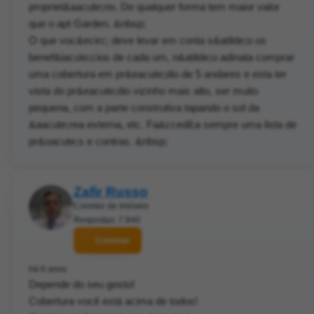
propriet&aacute;rio. De qualquer forma tem maior valor
que o apt Garden. &nbsp;
O que voc&ecirc; deve levar em conta s&atilde;o os
benef&iacute;cios de cada um, n&atilde;o adinata comprar
uma cobertura em pr&eacute;dio de 5 andares e esta ter
vista do pr&eacute;dio vizinho mais alto, ser muito
pequena, com a parte construtiva tapando o sol da
&aacute;rea externa, etc. Fa&ccedil;a sempre uma lista de
pr&oacute;s e contras. &nbsp;
Zafir Russo
Corretor de imóveis
Respostas: 7.840
Contatar
há 6 anos
Depende do seu gosto!
Cobertura você está acima de todos!