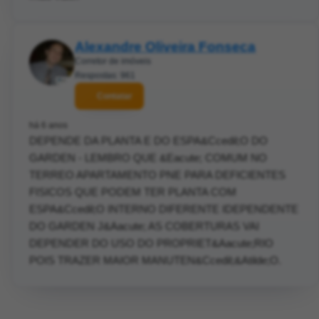
Alexandre Oliveira Fonseca
Corretor de imóveis
Respostas: 961
Contatar
há 6 anos
DEPENDE DA PLANTA E DO ESPA&Ccedil;O DO
GARDEN - LEMBRO QUE &Eacute; COMUM NO
TERREO APARTAMENTO PNE PARA DEFICIENTES
FISICOS QUE PODEM TER PLANTA COM
ESPA&Ccedil;O INTERNO DIFERENTE IDEPENDENTE
DO GARDEN J&Aacute; AS COBERTURAS VAI
DEPENDER DO USO DO PROPRIET&Aacute;RIO
POIS TRAZER MAIOR MANUTEN&Ccedil;&Atilde;O.