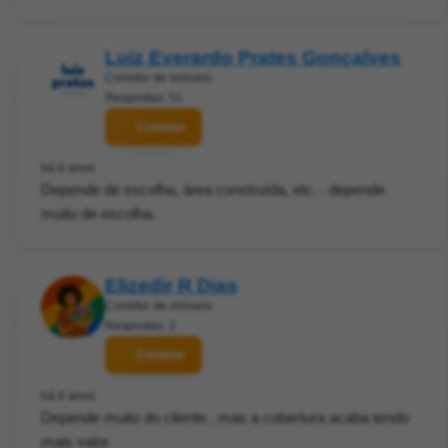
Luiz Everardo Prates Gonçalves
Corretor de imóveis
Respostas: 51
Contatar
há 6 anos
Depende de escolha, área construída, etc. . depende
muito de escolha.
Elizedir R Dias
Corretor de imóveis
Respostas: 2
Contatar
há 6 anos
Depende muito do cliente , mas a cobertura acaba tendo
mais valor.