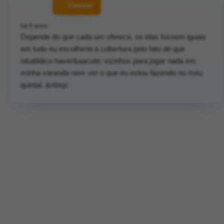
Contatar
há 6 anos
Depende do que cada um oferece, se elas fossem iguais
em tudo eu escolheria a cobertura pelo fato de que
n&atilde;o haver&aacute; vizinhos para jogar nada em
minha varanda nem ver o que eu estou fazendo no meu
quintal. &nbsp;