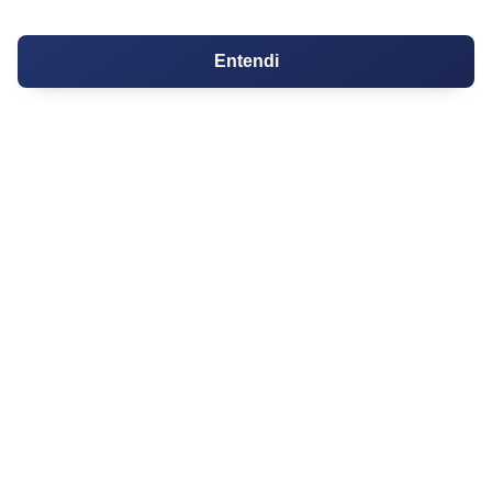
Cartório de Casamento
Cartório de Registro de Imóveis
Entendi
Tabelionato de Notas
Logradouro
Escolas
Conversões
Corretores de Imóveis
Contratos
Guia de CRM
Construtoras
Corretores da Construtora