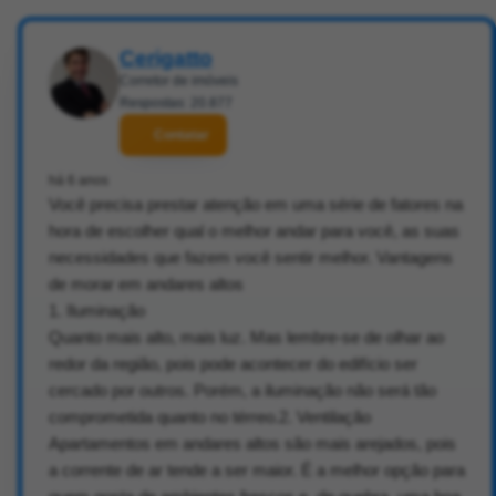
Cerigatto
Corretor de imóveis
Respostas: 20.877
Contatar
há 6 anos
Você precisa prestar atenção em uma série de fatores na
hora de escolher qual o melhor andar para você, as suas
necessidades que fazem você sentir melhor. Vantagens
de morar em andares altos
1. Iluminação
Quanto mais alto, mais luz. Mas lembre-se de olhar ao
redor da região, pois pode acontecer do edifício ser
cercado por outros. Porém, a iluminação não será tão
comprometida quanto no térreo.2. Ventilação
Apartamentos em andares altos são mais arejados, pois
a corrente de ar tende a ser maior. É a melhor opção para