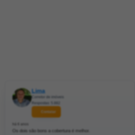
Lima
Corretor de imóveis
Respostas: 5.882
Contatar
há 6 anos
Os dois são bons a cobertura é melhor.