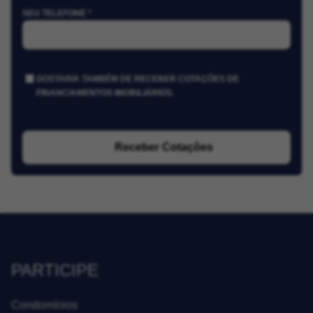
SEU TELEFONE *
GOSTARIA TAMBÉM DE RECEBER COTAÇÕES DE
FINANCIAMENTOS IMOBILIÁRIOS.
Receber Cotações
PARTICIPE
Condomínios