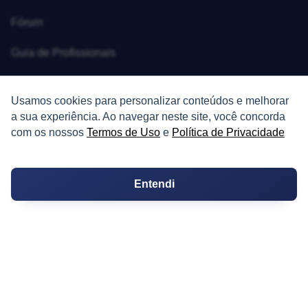
Fórum
Guia de Profissionais
Ferramentas
Usamos cookies para personalizar conteúdos e melhorar
Melhores Bairros para Morar
a sua experiência. Ao navegar neste site, você concorda
com os nossos
Termos de Uso
e
Política de Privacidade
Valor do Metro Quadrado
Os 10 Mais Baratos
Entendi
Orçamentos
Decoração
Certidões
Certidão