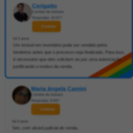
Cerigatto
Corretor de imóveis
Respostas: 20.877
Contatar
há 5 anos
Um imóvel em inventário pode ser vendido pelos
herdeiros antes que o processo seja finalizado. Para isso,
é necessário que eles solicitem ao juiz uma autorização
justificando o motivo da venda.
Maria ângela Camini
Corretor de imóveis
Respostas: 8.097
Contatar
há 5 anos
Sim, com alvará judicial de venda.