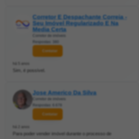
Corretor E Despachante Correia -
Seu Imóvel Regularizado E Na
Media Certa
Corretor de imóveis
Respostas: 380
Contatar
há 5 anos
Sim, é possível.
Jose Americo Da Silva
Corretor de imóveis
Respostas: 6.678
Contatar
há 2 anos
Para poder vender imóvel durante o processo de