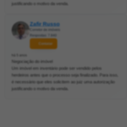
justificando o motivo da venda.
Zafir Russo
Corretor de imóveis
Respostas: 7.840
Contatar
há 5 anos
Negociação do imóvel
Um imóvel em inventário pode ser vendido pelos
herdeiros antes que o processo seja finalizado. Para isso,
é necessário que eles solicitem ao juiz uma autorização
justificando o motivo da venda.