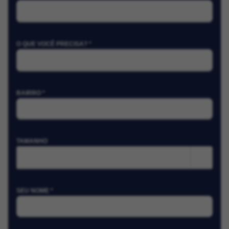
O QUE VOCÊ PRECISA? *
BAIRRO *
TAMANHO
m²
SEU NOME *