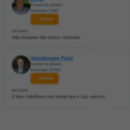
Corretor de imóveis
Respostas: 5.882
Contatar
há 5 anos
Não enquanto não estiver concluido.
Vanderson Ferri
Corretor de imóveis
Respostas: 10.068
Contatar
há 5 anos
É bem trabalhoso mas desde que o Juíz autorize.