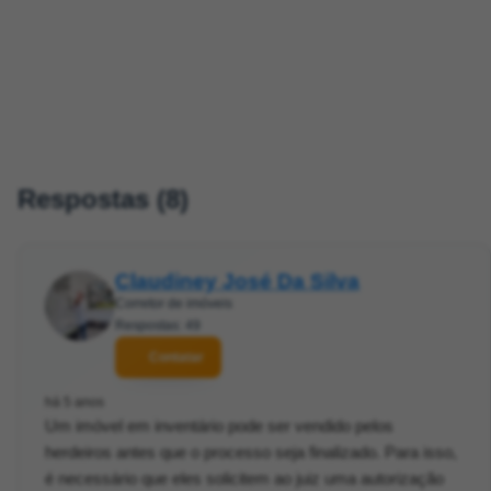
Respostas (8)
Claudiney José Da Silva
Corretor de imóveis
Respostas: 49
Contatar
há 5 anos
Um imóvel em inventário pode ser vendido pelos
herdeiros antes que o processo seja finalizado. Para isso,
é necessário que eles solicitem ao juiz uma autorização