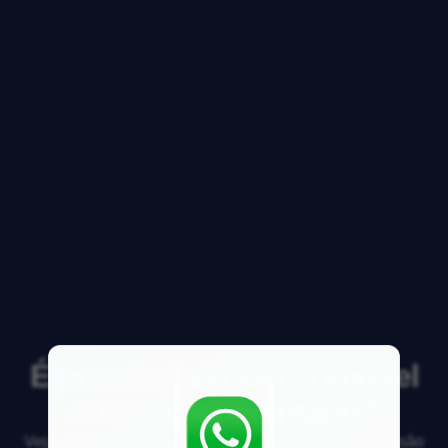
É possível vender o imóvel
durante o inventário?
Veja respostas de especialistas e participe da discussão