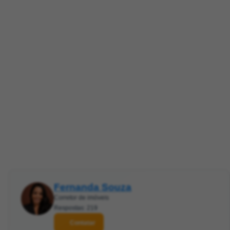
Fernanda Souza
Corretor de imóveis
Respostas: 219
Contatar