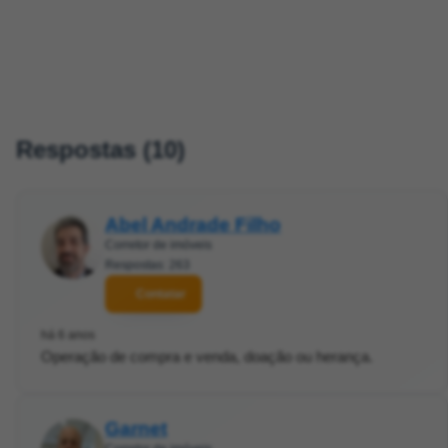
Respostas (10)
Abel Andrade Filho
Corretor de imóveis
Respostas: 263
Contatar
há 6 anos
Operação de compra e venda, doação ou herança.
Garnet