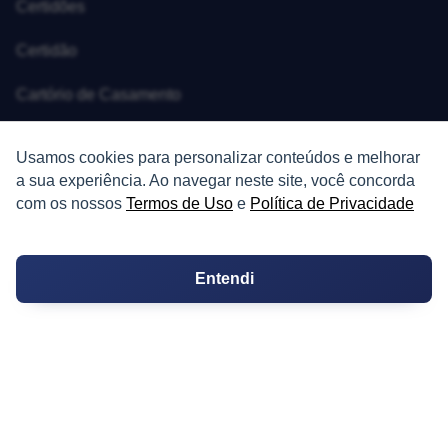
Certidões
Certidão
Cartório de Casamento
Cartório de Registro de Imóveis
Usamos cookies para personalizar conteúdos e melhorar
a sua experiência. Ao navegar neste site, você concorda
Tabelionato de Notas
com os nossos
Termos de Uso
e
Política de Privacidade
Logradouro
Escolas
Entendi
Conversões
Corretores de Imóveis
Contratos
Guia de CRM