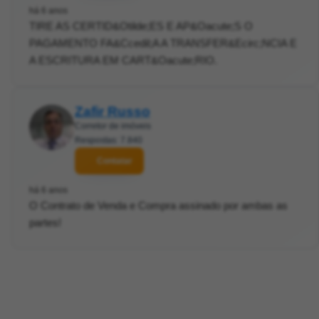
há 6 anos
TIRE AS CERTID&Otilde;ES E AP&Oacute;S O
PAGAMENTO FA&Ccedil;A A TRANSFER&Ecirc;NCIA E
A ESCRITURA EM CART&Oacute;RIO.
Zafir Russo
Corretor de imóveis
Respostas: 7.840
Contatar
há 6 anos
O Contrato de Venda e Compra assinado por ambas as
partes!