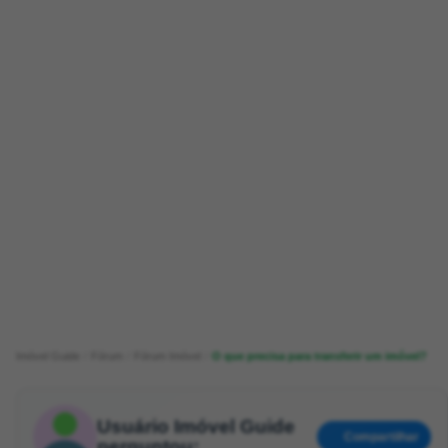
Imóvel Guide
Fórum
Fórum Imóvel
O que precisa para transferir um imóvel?
Usuário Imóvel Guide
Compartilhar
perguntou: