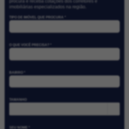
procura e receba cotações dos corretores e
imobiliárias especializados na região.
TIPO DE IMÓVEL QUE PROCURA *
O QUE VOCÊ PRECISA? *
BAIRRO *
TAMANHO
m²
SEU NOME *