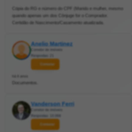
Cópia do RG e número do CPF (Marido e mulher, mesmo
quando apenas um dos Cônjuge for o Comprador.
Certidão de Nascimento/Casamento atualizada.
Anelio Martinez
Corretor de imóveis
Respostas: 21
Contatar
há 6 anos
Documentos.
Vanderson Ferri
Corretor de imóveis
Respostas: 10.068
Contatar