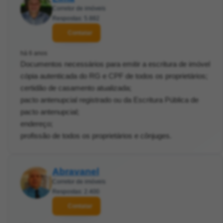
Corretor de imóveis
Respostas: 5.882
Contatar
há 6 anos
Documentos necessários para emitir a escritura de imóvel
cópia autenticada do RG e CPF de todos os proprietários;
certidão de casamento atualizada;
pacto antenupcial registrado ou da Escritura Pública de
pacto antenupcial;
endereço;
profissão de todos os proprietários e cônjuges.
Abravanel
Corretor de imóveis
Respostas: 2.400
Contatar