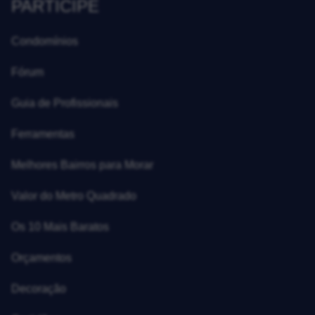
PARTICIPE
Condomínios
Fórum
Guia de Profissionais
Ferramentas
Melhores Bairros para Morar
Valor do Metro Quadrado
Os 10 Mais Baratos
Orçamentos
Decoração