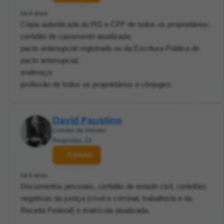
há 6 anos
Cópia autenticada do RG e CPF de todos os proprietários;
certidão de casamento atualizada;
pacto antenupcial registrado ou da Escritura Pública de
pacto antenupcial;
endereço;
profissão de todos os proprietários e cônjuges.
David Faustino
Corretor de imóveis
Respostas: 23
Contatar
há 6 anos
Documentos pessoais, certidão de estado civil, certidões
negativas da justiça (cível e criminal, trabalhista e da
Receita Federal) e matrícula atualizada.