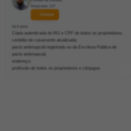
Corretor de imóveis
Respostas: 137
Contatar
há 6 anos
Cópia autenticada do RG e CPF de todos os proprietários;
certidão de casamento atualizada;
pacto antenupcial registrado ou da Escritura Pública de
pacto antenupcial;
endereço;
profissão de todos os proprietários e cônjugue.