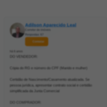
Adilson Aparecido Leal
Corretor de imóveis
Respostas: 67
Contatar
há 6 anos
DO VENDEDOR:
Cópia do RG e número do CPF (Marido e mulher)
Certidão de Nascimento/Casamento atualizada. Se
pessoa jurídica, apresentar contrato social e certidão
simplificada da Junta Comercial
DO COMPRADOR: