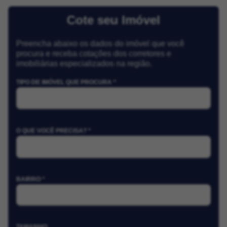
Cote seu Imóvel
Preencha abaixo os dados do imóvel que você
procura e receba cotações dos corretores e
imobiliárias especializados na região.
TIPO DE IMÓVEL QUE PROCURA *
O QUE VOCÊ PRECISA? *
BAIRRO *