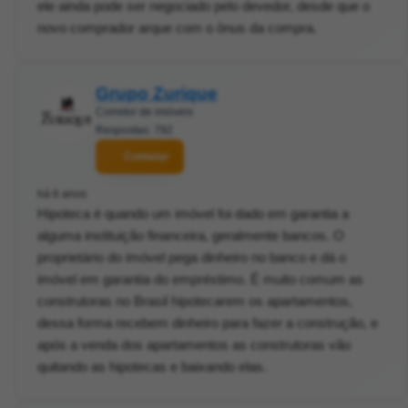
ele ainda pode ser negociado pelo devedor, desde que o
novo comprador arque com o ônus da compra.
Grupo Zurique
Corretor de imóveis
Respostas: 792
Contatar
há 6 anos
Hipoteca é quando um imóvel foi dado em garantia a
alguma instituição financeira, geralmente bancos. O
proprietário do imóvel pega dinheiro no banco e dá o
imóvel em garantia do empréstimo. É muito comum as
construtoras no Brasil hipotecarem os apartamentos,
dessa forma recebem dinheiro para fazer a construção, e
após a venda dos apartamentos as construtoras vão
quitando as hipotecas e baixando elas.