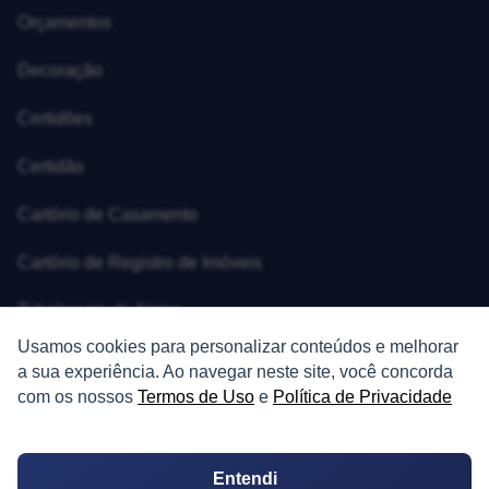
Orçamentos
Decoração
Certidões
Certidão
Cartório de Casamento
Cartório de Registro de Imóveis
Tabelionato de Notas
Usamos cookies para personalizar conteúdos e melhorar
Logradouro
a sua experiência. Ao navegar neste site, você concorda
com os nossos
Termos de Uso
e
Política de Privacidade
Escolas
Conversões
Entendi