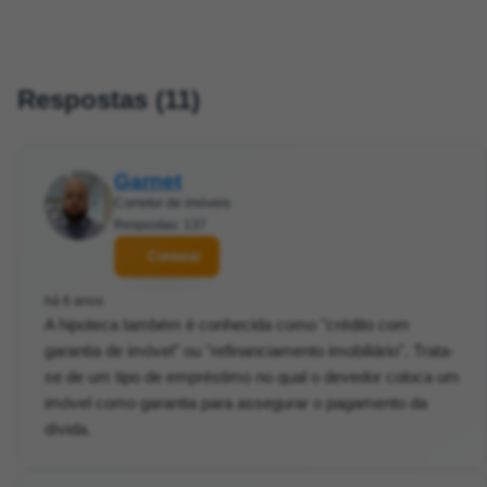
Respostas (11)
Garnet
Corretor de imóveis
Respostas: 137
Contatar
há 6 anos
A hipoteca também é conhecida como "crédito com
garantia de imóvel" ou "refinanciamento imobiliário". Trata-
se de um tipo de empréstimo no qual o devedor coloca um
imóvel como garantia para assegurar o pagamento da
dívida.