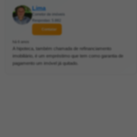
Lima
Corretor de imóveis
Respostas: 5.882
Contatar
há 6 anos
A hipoteca, também chamada de refinanciamento
imobiliário, é um empréstimo que tem como garantia de
pagamento um imóvel já quitado.