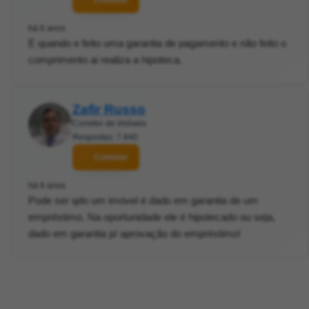
Contatar
há 6 anos
E quando e feito uma garantia de pagamento e não feito o
comprimento ai realiza a hipoteca.
Zafir Russo
Corretor de imóveis
Respostas: 7.840
Contatar
há 6 anos
Pode ser qdo um imóvel é dado em garantia de um
empréstimo. Na oportunidade ele é hipotecado ou seja,
dado em garantia p/ aprovação do empréstimo!