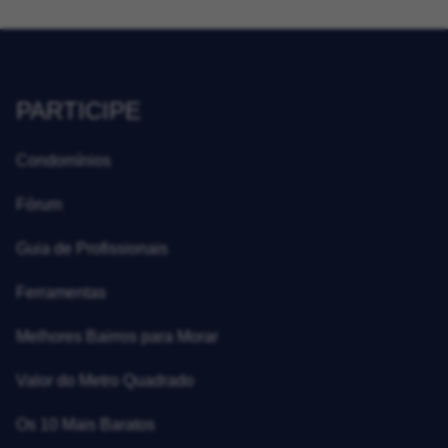
PARTICIPE
Condomínios
Fórum
Guia de Profissionais
Ferramentas
Melhores Bairros para Morar
Valor do Metro Quadrado
Os 10 Mais Baratos