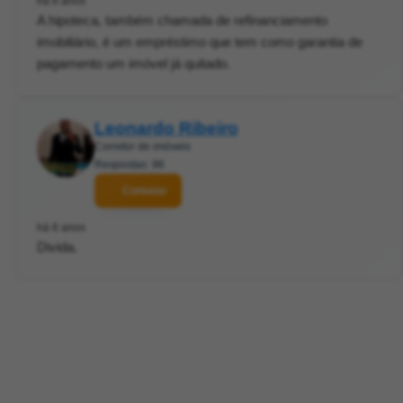
há 6 anos
A hipoteca, também chamada de refinanciamento
imobiliário, é um empréstimo que tem como garantia de
pagamento um imóvel já quitado.
Leonardo Ribeiro
Corretor de imóveis
Respostas: 96
Contatar
há 6 anos
Divida.