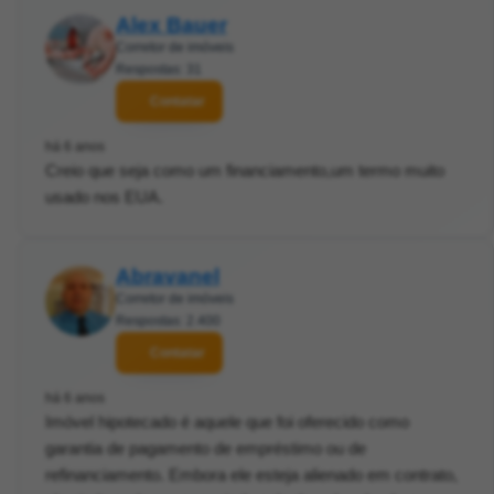
Alex Bauer
Corretor de imóveis
Respostas: 31
Contatar
há 6 anos
Creio que seja como um financiamento,um termo muito
usado nos EUA.
Abravanel
Corretor de imóveis
Respostas: 2.400
Contatar
há 6 anos
Imóvel hipotecado é aquele que foi oferecido como
garantia de pagamento de empréstimo ou de
refinanciamento. Embora ele esteja alienado em contrato,