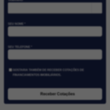
TAMANHO
m²
SEU NOME *
SEU TELEFONE *
GOSTARIA TAMBÉM DE RECEBER COTAÇÕES DE
FINANCIAMENTOS IMOBILIÁRIOS.
Receber Cotações