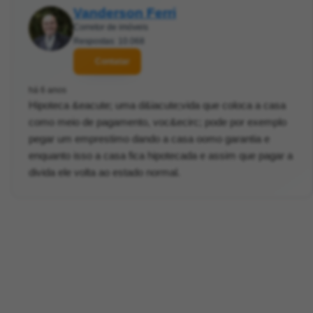
Vanderson Ferri
Corretor de imóveis
Respostas: 10.068
Contatar
há 6 anos
Hipoteca &eacute; uma d&iacute;vida que coloca a casa
como meio de pagamento, voc&ecirc; pode por exemplo
pegar um emprestimo dando a casa oomo garantia e
enquanto isso a casa fica hipotecada e assim que pagar a
divida ele volta ao estado normal.