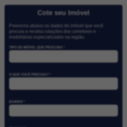
Cote seu Imóvel
Preencha abaixo os dados do imóvel que você
procura e receba cotações dos corretores e
imobiliárias especializados na região.
TIPO DE IMÓVEL QUE PROCURA *
O QUE VOCÊ PRECISA? *
BAIRRO *