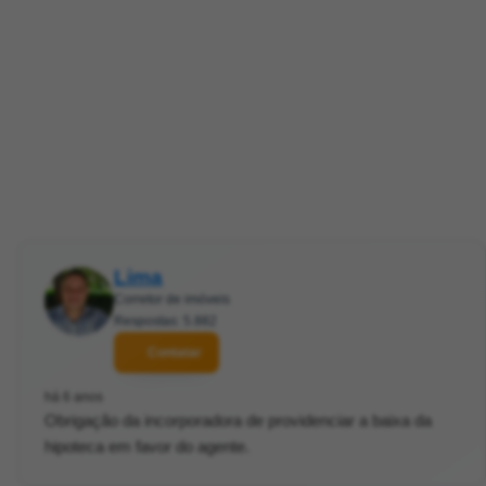
Lima
Corretor de imóveis
Respostas: 5.882
Contatar
há 6 anos
Obrigação da incorporadora de providenciar a baixa da
hipoteca em favor do agente.