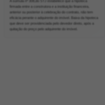
A súmula nº 308,do STJ estabelece que a hipoteca
firmada entre a construtora e a instituição financeira,
anterior ou posterior à celebração do contrato, não tem
eficácia perante o adquirente do imóvel. Baixa da hipoteca
que deve ser providenciada pelo devedor direto, após a
quitação do preço pelo adquirente do imóvel.