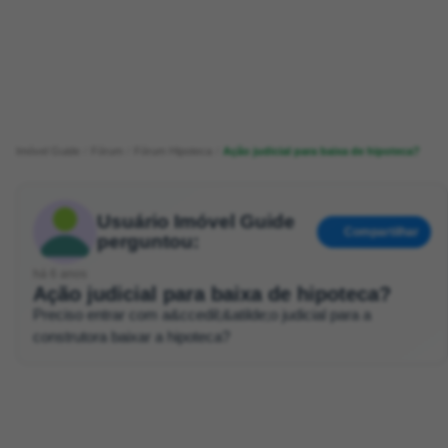
Imóvel Guide
Fórum
Fórum Hipoteca
Ação judicial para baixa de hipoteca?
Usuário Imóvel Guide
Compartilhar
perguntou:
há 6 anos
Ação judicial para baixa de hipoteca?
Preciso entrar com a&ccedil;&atilde;o judicial para a
construtora baixar a hipoteca?