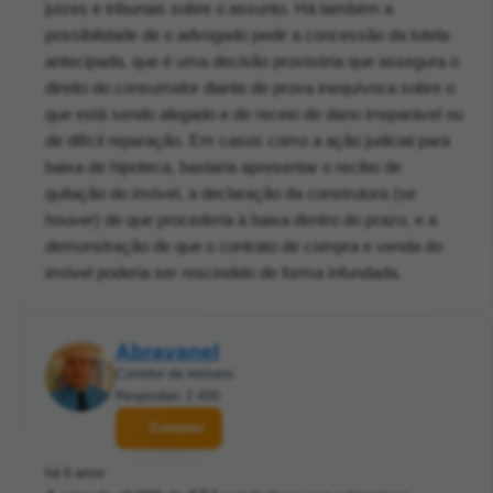
juízes e tribunais sobre o assunto. Há também a
possibilidade de o advogado pedir a concessão da tutela
antecipada, que é uma decisão provisória que assegura o
direito do consumidor diante de prova inequívoca sobre o
que está sendo alegado e de receio de dano irreparável ou
de difícil reparação. Em casos como a ação judicial para
baixa de hipoteca, bastaria apresentar o recibo de
quitação do imóvel, a declaração da construtora (se
houver) de que procederia à baixa dentro do prazo, e a
demonstração de que o contrato de compra e venda do
imóvel poderia ser rescindido de forma infundada.
Abravanel
Corretor de imóveis
Respostas: 2.400
Contatar
há 6 anos