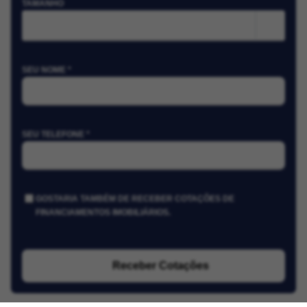
TAMANHO
m²
SEU NOME *
SEU TELEFONE *
GOSTARIA TAMBÉM DE RECEBER COTAÇÕES DE
FINANCIAMENTOS IMOBILIÁRIOS.
Receber Cotações