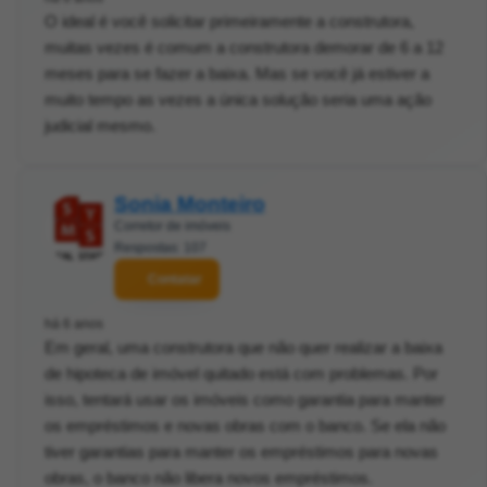
O ideal é você solicitar primeiramente a construtora,
muitas vezes é comum a construtora demorar de 6 a 12
meses para se fazer a baixa. Mas se você já estiver a
muito tempo as vezes a única solução seria uma ação
judicial mesmo.
Sonia Monteiro
Corretor de imóveis
Respostas: 107
Contatar
há 6 anos
Em geral, uma construtora que não quer realizar a baixa
de hipoteca de imóvel quitado está com problemas. Por
isso, tentará usar os imóveis como garantia para manter
os empréstimos e novas obras com o banco. Se ela não
tiver garantias para manter os empréstimos para novas
obras, o banco não libera novos empréstimos.