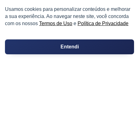
Usamos cookies para personalizar conteúdos e melhorar
a sua experiência. Ao navegar neste site, você concorda
com os nossos
Termos de Uso
e
Política de Privacidade
PARTICIPE
Entendi
Condomínios
Fórum
Guia de Profissionais
Ferramentas
Melhores Bairros para Morar
Valor do Metro Quadrado
Os 10 Mais Baratos