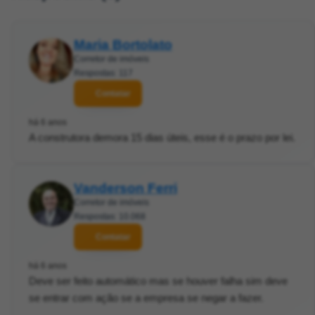
Maria Bortolato
Corretor de imóveis
Respostas: 117
Contatar
há 6 anos
A construtora demora 15 dias úteis, esse é o prazo por lei.
Vanderson Ferri
Corretor de imóveis
Respostas: 10.068
Contatar
há 6 anos
Deve ser feito automático mas se houver falha sim deve
se entrar com ação se a empresa se negar a fazer.