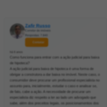
Zafir Russo
Corretor de imóveis
Respostas: 7.840
Contatar
há 6 anos
Como funciona para entrar com a ação judicial para baixa
de hipoteca?
A ação judicial para baixa de hipoteca é uma forma de
obrigar a construtora a dar baixa no imóvel. Neste caso, o
consumidor deve procurar um profissional especialista no
assunto para, inicialmente, estudar o caso e analisar se,
de fato, cabe a ação. A necessidade de procurar um
especialista diz respeito a ter ao lado um advogado que
sabe, além dos preceitos legais, os posicionamentos dos