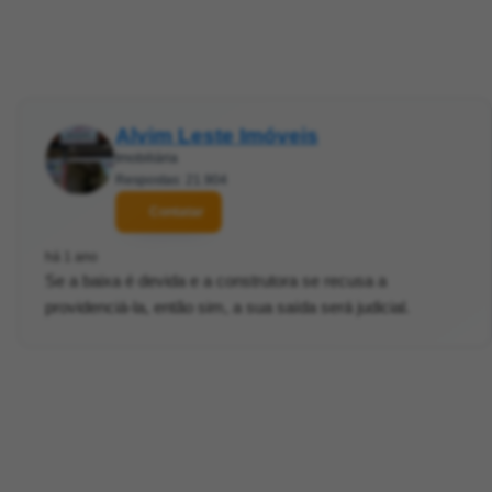
Alvim Leste Imóveis
Imobiliária
Respostas: 21.904
Contatar
há 1 ano
Se a baixa é devida e a construtora se recusa a
providenciá-la, então sim, a sua saída será judicial.