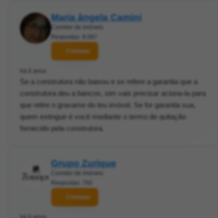
Maria ângela Camini
Corretor de imóveis
Respostas: 8.097
Contatar
há 6 anos
Se a construtora não baixou e se refere a garantia que a
construtora deu a bancos, sim vais precisar aciona-la para
que retire o gravame do teu imóvel. Se for garantia sua,
quem extingue é você mediante o termo de quitação
fornecido pela construtora.
Grupo Zurique
Corretor de imóveis
Respostas: 792
Contatar
há 6 anos