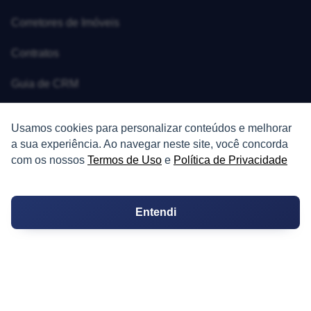
Receber Cotações
Usamos cookies para personalizar conteúdos e melhorar
a sua experiência. Ao navegar neste site, você concorda
com os nossos
Termos de Uso
e
Política de Privacidade
PARTICIPE
Condomínios
Entendi
Fórum
Guia de Profissionais
Ferramentas