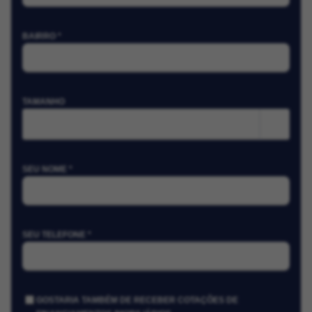
BAIRRO *
TAMANHO
m²
SEU NOME *
SEU TELEFONE *
GOSTARIA TAMBÉM DE RECEBER COTAÇÕES DE