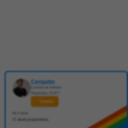
Cerigatto
Corretor de imóveis
Respostas: 20.877
Contatar
há 3 anos
O atual proprietário.