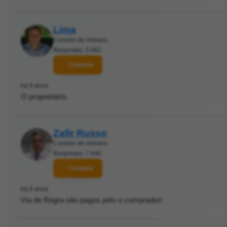
Lima
Corretor de imóveis
Respostas: 5.882
Contatar
há 6 anos
O proprietário.
Zafir Russo
Corretor de imóveis
Respostas: 7.840
Contatar
há 6 anos
Via de Regra são pagos pelo o comprador!