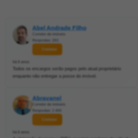
Abel Andrade Filho
Corretor de imóveis
Respostas: 263
Contatar
há 6 anos
Todos os encargos serão pagos pelo atual proprietário
enquanto não entregar a posse do imóvel.
Abravanel
Corretor de imóveis
Respostas: 2.400
Contatar
há 6 anos