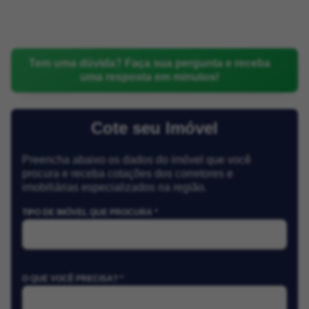
Tem uma dúvida? Faça sua pergunta e receba
uma resposta em minutos!
Cote seu Imóvel
Preencha abaixo os dados do imóvel que você
procura e receba cotações dos corretores e
imobiliárias especializados na região.
TIPO DE IMÓVEL QUE PROCURA *
O QUE VOCÊ PRECISA? *