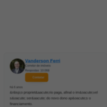
Vanderson Ferri
Corretor de imóveis
Respostas: 10.068
Contatar
há 6 anos
&nbsp;o propriet&aacute;rio paga, afinal o im&oacute;vel
s&oacute; ser&aacute; do novo dono ap&oacute;s o
financiamento.