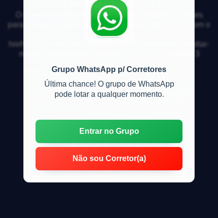
financiamento?
O comprador do meu im&oacute;vel demorou 3 meses
para aprovar o financiamento dele, quem deve arcar com o
<a
href="https://www.imovelguide.com.br/consultas/consultar-
numero-de-iptu-pelo-endereco" >IPTU</a> desses 3
meses?
Grupo WhatsApp p/ Corretores
Última chance! O grupo de WhatsApp
pode lotar a qualquer momento.
Entrar no Grupo
Não sou Corretor(a)