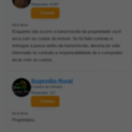
Respostas: 8.097
Contatar
há 6 anos
Enquanto não ocorre a transmissão da propriedade você
arca com os custos do imóvel. Se foi feito contrato e
entregue a posse antes da transmissão, deveria ter sido
informado no contrato a responsabilidade de o comprador
arcar com os custos.
Sugestão Rural
Corretor de imóveis
Respostas: 117
Contatar
há 6 anos
Proprietário.