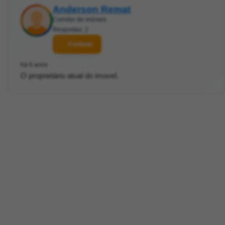
Anderson Remat
Corretor de imóveis
Respostas: 2
Contatar
há 6 anos
O proprietário atual do imovel.