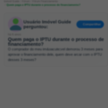
Imóvel Guide
Fórum
Fórum Financiamento
Quem paga o IPTU durante o processo de financiamento?
Usuário Imóvel Guide
Compartilhar
perguntou:
há 6 anos
Quem paga o IPTU durante o processo de
financiamento?
O comprador do meu im&oacute;vel demorou 3 meses para
aprovar o financiamento dele, quem deve arcar com o IPTU
desses 3 meses?