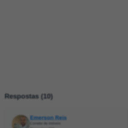
Respostas (10)
Emerson Reis
Corretor de imóveis