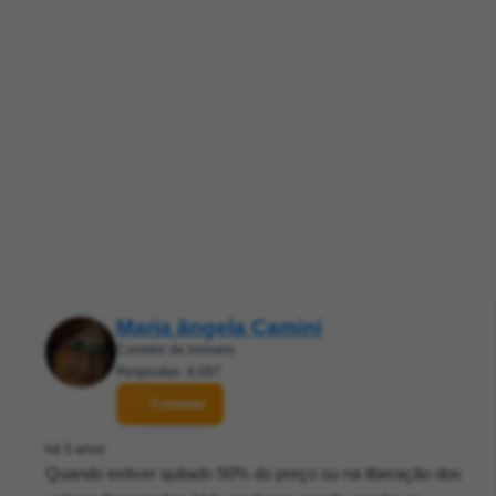
Maria ângela Camini
Corretor de imóveis
Respostas: 8.097
Contatar
há 5 anos
Quando estiver quitado 50% do preço ou na liberação dos