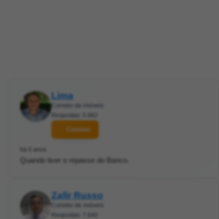
Lima
Corretor de imóveis
Respostas: 5.882
Contatar
há 5 anos
Quando tiver o repasse do Banco.
Zafir Russo
Corretor de imóveis
Respostas: 7.840