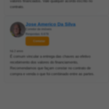
valores financiados. Vale qualquer acordo escrito no
contrato.
Jose Americo Da Silva
Corretor de imóveis
Respostas: 6.678
Contatar
há 2 anos
É comum vincular a entrega das chaves ao efetivo
recebimento dos valores do financiamento,
Recomendamos que façam constar no contrato de
compra e venda o que foi combinado entre as partes.