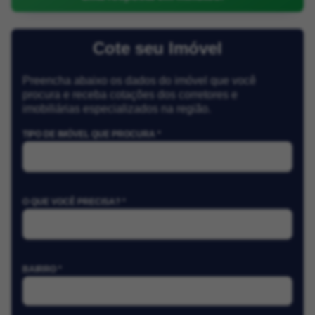
Cote seu Imóvel
Preencha abaixo os dados do imóvel que você
procura e receba cotações dos corretores e
imobiliárias especializados na região.
TIPO DE IMÓVEL QUE PROCURA *
O QUE VOCÊ PRECISA? *
BAIRRO *