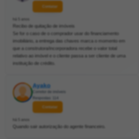
Contatar
há 5 anos
Recibo de quitação de imóveis
Se for o caso de o comprador usar do financiamento
imobiliário, a entrega das chaves marca o momento em
que a construtora/incorporadora recebe o valor total
relativo ao imóvel e o cliente passa a ser cliente de uma
instituição de crédito.
Ayako
Corretor de imóveis
Respostas: 114
Contatar
há 5 anos
Quando sair autorização do agente financeiro.