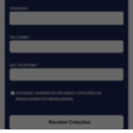
TAMANHO
m²
SEU NOME *
SEU TELEFONE *
GOSTARIA TAMBÉM DE RECEBER COTAÇÕES DE
FINANCIAMENTOS IMOBILIÁRIOS.
Receber Cotações