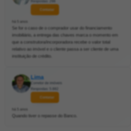
Respostas: 298
Contatar
há 5 anos
Se for o caso de o comprador usar do financiamento
imobiliário, a entrega das chaves marca o momento em
que a construtora/incorporadora recebe o valor total
relativo ao imóvel e o cliente passa a ser cliente de uma
instituição de crédito.
Lima
Corretor de imóveis
Respostas: 5.882
Contatar
há 5 anos
Quando tiver o repasse do Banco.