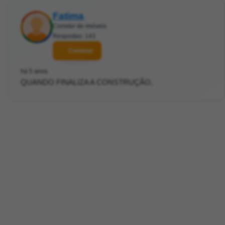
Fatima
Corretor de imóveis
Respostas: 143
Contatar
há 5 anos
QUANDO FINALIZA A CONSTRUÇÃO,