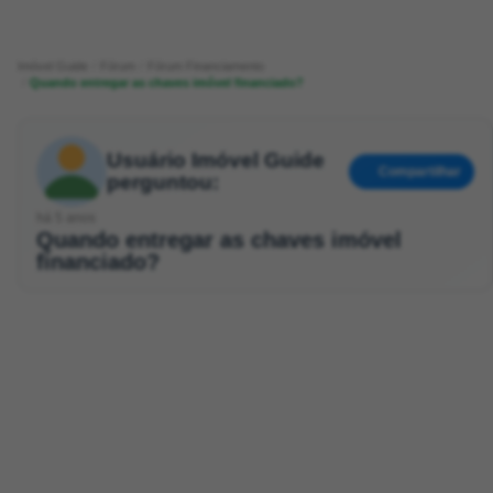
Imóvel Guide
Fórum
Fórum Financiamento
Quando entregar as chaves imóvel financiado?
Usuário Imóvel Guide
Compartilhar
perguntou:
há 5 anos
Quando entregar as chaves imóvel
financiado?