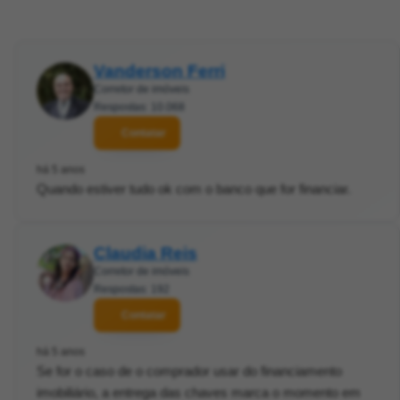
Vanderson Ferri
Corretor de imóveis
Respostas: 10.068
Contatar
há 5 anos
Quando estiver tudo ok com o banco que for financiar.
Claudia Reis
Corretor de imóveis
Respostas: 192
Contatar
há 5 anos
Se for o caso de o comprador usar do financiamento
imobiliário, a entrega das chaves marca o momento em