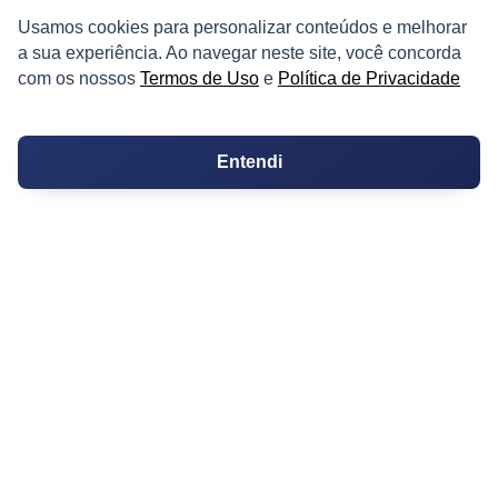
Usamos cookies para personalizar conteúdos e melhorar
a sua experiência. Ao navegar neste site, você concorda
com os nossos
Termos de Uso
e
Política de Privacidade
PARTICIPE
Entendi
Condomínios
Fórum
Guia de Profissionais
Ferramentas
Melhores Bairros para Morar
Valor do Metro Quadrado