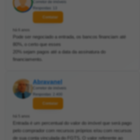
Corretor de imóveis
Respostas: 13
Contatar
há 6 anos
Pode ser negociado a entrada, os bancos financiam até
80%, o certo que esses
20% sejam pagos até a data da assinatura do
financiamento.
Abravanel
Corretor de imóveis
Respostas: 2.400
Contatar
há 5 anos
Entrada é um percentual do valor do imóvel que será pago
pelo comprador com recursos próprios e/ou com recursos
de sua conta vinculada do FGTS. O valor referente ao