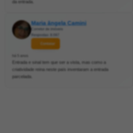
da entrada.
Maria ângela Camini
Corretor de imóveis
Respostas: 8.097
Contatar
há 5 anos
Entrada e sinal tem que ser a vista, mas como a
criatividade reina neste país inventaram a entrada
parcelada.