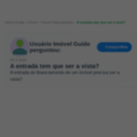
Imóvel Guide
Fórum
Fórum Financiamento
A entrada tem que ser a vista?
Usuário Imóvel Guide
Compartilhar
perguntou:
há 6 anos
A entrada tem que ser a vista?
A entrada do financiamento de um imóvel precisa ser a
vista?