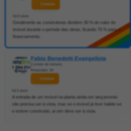
Contatar
há 6 anos
Geralmente as construtoras dividem 30 % do valor do
imóvel durante o período das obras, ficando 70 % para o
financiamento.
Fabio Benedetti Evangelista
Corretor de imóveis
Respostas: 30
Contatar
há 5 anos
A entrada de um imóvel na planta ainda em lançamento
não precisa ser à vista, mas se o imóvel já tiver habite-se
e estiver construído, ai sim deve ser à vista.