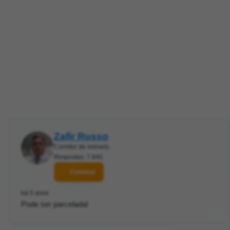
Zafir Russo
Corretor de imóveis
Respostas: 7.840
Contatar
há 5 anos
Pode ser parcelada!