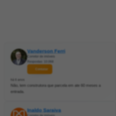
Vanderson Ferri
Corretor de imóveis
Respostas: 10.068
Contatar
há 6 anos
Não, tem construtora que parcela em ate 60 meses a
entrada.
Inaldo Saraiva
Corretor de imóveis