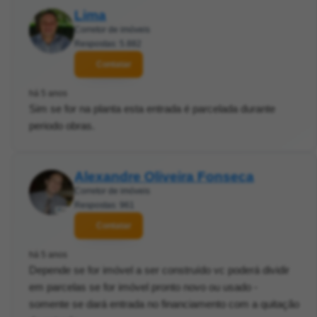
Lima
Corretor de imóveis
Respostas: 5.882
Contatar
há 5 anos
Sim se for na planta esta entrada é parcelada durante
periodo obras.
Alexandre Oliveira Fonseca
Corretor de imóveis
Respostas: 961
Contatar
há 5 anos
Depende se for imóvel a ser construído vc poderá dividir
em parcelas se for imóvel pronto novo ou usado -
somente se dará entrada no financiamento com a quitação