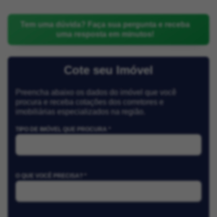
Tem uma dúvida? Faça sua pergunta e receba
uma resposta em minutos!
Cote seu Imóvel
Preencha abaixo os dados do imóvel que você
procura e receba cotações dos corretores e
imobiliárias especializados na região.
TIPO DE IMÓVEL QUE PROCURA *
O QUE VOCÊ PRECISA? *