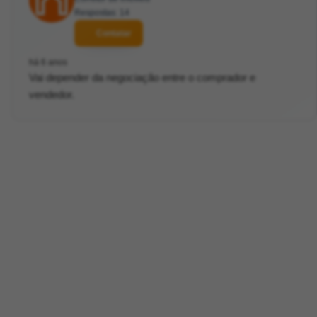
Respostas: 14
Contatar
há 6 anos
Vai depender da negociação entre o comprador e
vendedor.