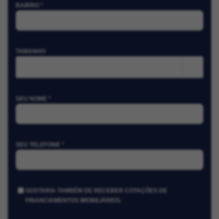
BAIRRO *
TAMANHO
m²
SEU NOME *
SEU TELEFONE *
GOSTARIA TAMBÉM DE RECEBER COTAÇÕES DE
FINANCIAMENTOS IMOBILIÁRIOS.