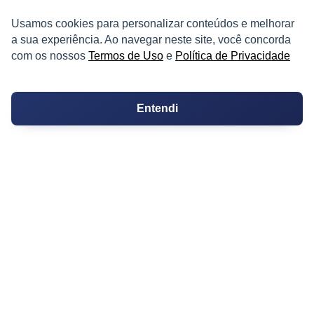
Usamos cookies para personalizar conteúdos e melhorar
a sua experiência. Ao navegar neste site, você concorda
com os nossos
Termos de Uso
e
Política de Privacidade
PARTICIPE
Entendi
Condomínios
Fórum
Guia de Profissionais
Ferramentas
Melhores Bairros para Morar
Valor do Metro Quadrado