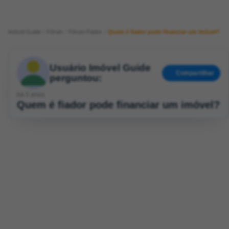
Imóvel Guide
Fórum
Fórum Fiador
Quem é fiador pode financiar um imóvel?
Usuário Imóvel Guide
Compartilhar
perguntou:
há 5 anos
Quem é fiador pode financiar um imóvel?