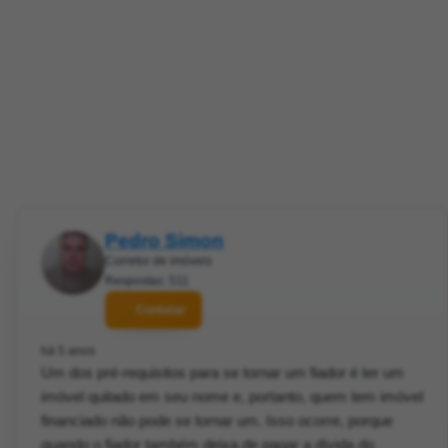
Pedro Simon
Corretor de imóveis
Respostas: 511
Contatar
há 5 anos
Um dos pré-requisitos para se tornar um fiador é ter um
imóvel quitado em seu nome e, portanto, quem tem imóvel
financiado não pode se tornar um. Isso ocorre, porque
quando o fiador também deixa de pagar a dívida do