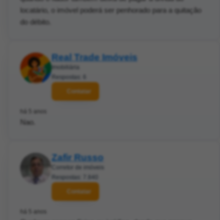
locatário, o imóvel poderá ser penhorado para a quitação
do débito.
Real Trade Imóveis
Imobiliária
Respostas: 6
Contatar
há 5 anos
Nao.
Zafir Russo
Corretor de imóveis
Respostas: 7.840
Contatar
há 5 anos