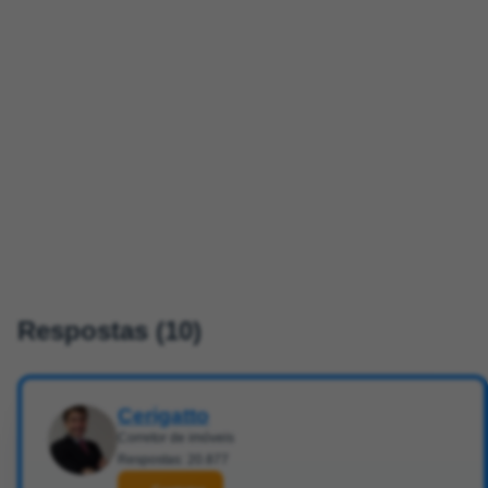
Respostas (10)
Cerigatto
Corretor de imóveis
Respostas: 20.877