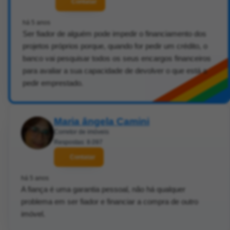
Contatar
há 5 anos
Ser fiador de alguém pode impedir o financiamento dos
projetos próprios porque, quando for pedir um crédito, o
banco vai pesquisar todos os seus encargos financeiros
para avaliar a sua capacidade de devolver o que está a
pedir emprestado.
Maria ângela Camini
Corretor de imóveis
Respostas: 8.097
Contatar
há 5 anos
A fiança é uma garantia pessoal, não há qualquer
problema em ser fiador e financiar a compra de outro
imóvel.