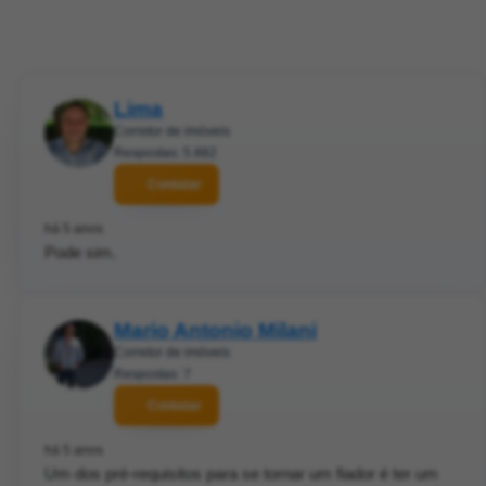
Lima
Corretor de imóveis
Respostas: 5.882
Contatar
há 5 anos
Pode sim.
Mario Antonio Milani
Corretor de imóveis
Respostas: 7
Contatar
há 5 anos
Um dos pré-requisitos para se tornar um fiador é ter um