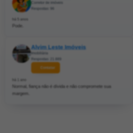
Corretor de imóveis
Respostas: 96
há 5 anos
Pode.
Alvim Leste Imóveis
Imobiliária
Respostas: 21.889
Contatar
há 1 ano
Normal, fiança não é dívida e não compromete sua
margem.