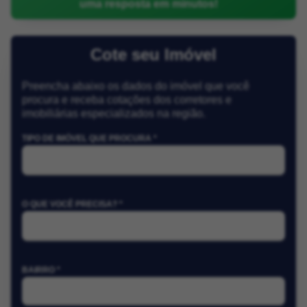
uma resposta em minutos!
Cote seu Imóvel
Preencha abaixo os dados do imóvel que você
procura e receba cotações dos corretores e
imobiliárias especializados na região.
TIPO DE IMÓVEL QUE PROCURA *
O QUE VOCÊ PRECISA? *
BAIRRO *