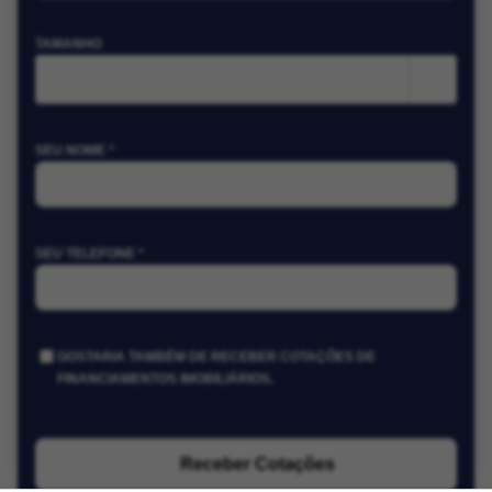
TAMANHO
m²
SEU NOME *
SEU TELEFONE *
GOSTARIA TAMBÉM DE RECEBER COTAÇÕES DE
FINANCIAMENTOS IMOBILIÁRIOS.
Receber Cotações