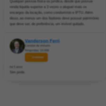
Qualquer pessoa física ou jurídica, desde que possua
renda líquida superior a 3 vezes o aluguel mais os
encargos da locação, como condomínio e IPTU. Além
disso, ao menos um dos fiadores deve possuir patrimônio
que deve ser, de preferência, um imóvel quitado.
Vanderson Ferri
Corretor de imóveis
Respostas: 10.068
Contatar
há 5 anos
Sim pode.