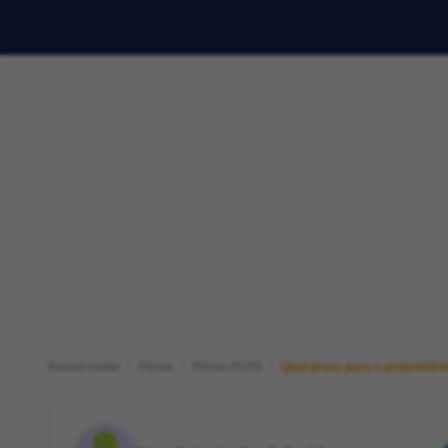
Imóvel Guide
Fórum
Fórum FGTS
Qual prazo para o proprietár