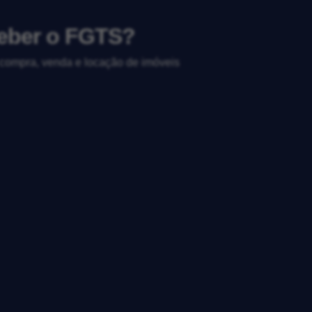
ceber o FGTS?
, compra, venda e locação de imóveis