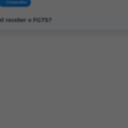
Compartilhar
vel receber o FGTS?