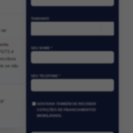
TAMANHO
m²
 ao
antia
SEU NOME *
 FGTS é
scritura
eis se não
SEU TELEFONE *
p/
GOSTARIA TAMBÉM DE RECEBER
COTAÇÕES DE FINANCIAMENTOS
IMOBILIÁRIOS.