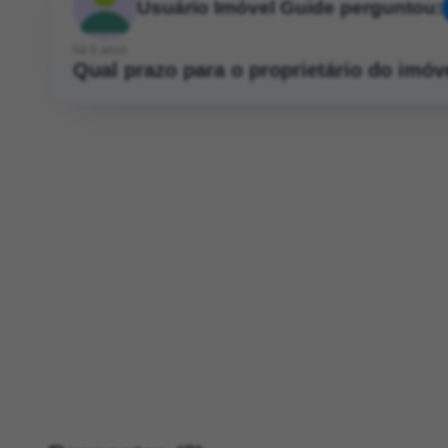
Usuário Imóvel Guide perguntou:
há 6 anos
Qual prazo para o proprietário do imó