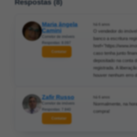
Respostas (8)
Maria ângela
há 6 anos
Camini
O vendedor do imóvel
Corretor de imóveis
banco a escritura reg
Respostas: 8.097
href="https://www.im
Contatar
caso tenha junto fina
depositado na conta 
registrada. A liberaç
houver nenhum erro de
Zafir Russo
há 6 anos
Corretor de imóveis
Normalmente, na hora
Respostas: 7.840
compra!
Contatar