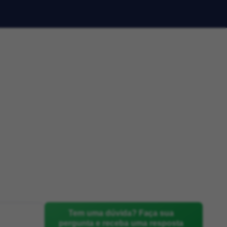
Tem uma dúvida? Faça sua
pergunta e receba uma resposta