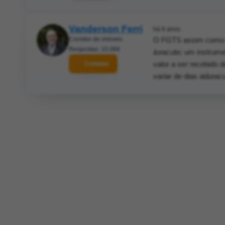
Vanderson Ferri
há 6 anos
Corretor de imóveis
O FGTS assim como qu
Respostas: 10.068
&eacute; um instrumen
valor a ser recebido 
Contatar
variar de dias at&eac