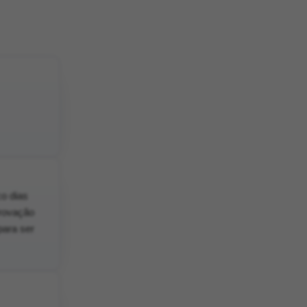
co dias
provação
para ser