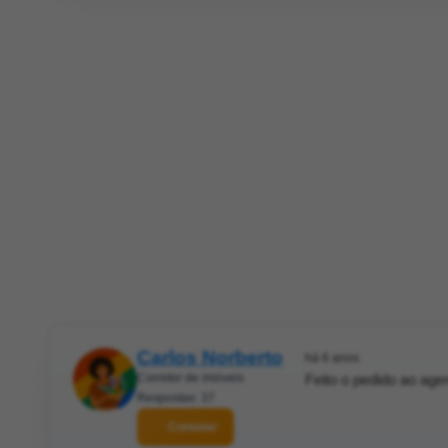
Carlos Norberto
há 6 anos
Corretor de imóveis
Feito o pedido ao age
Respostas: 37
Contatar