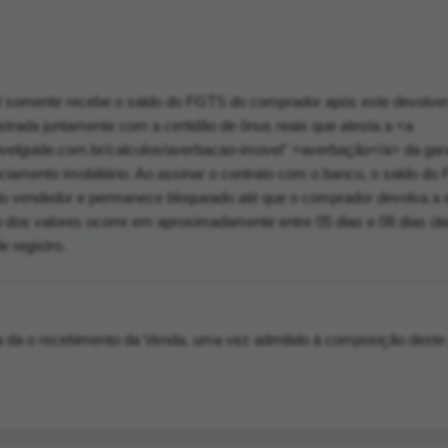
 somente recebe o saldo do FGTS do comprador após este devolver
istrada juntamente com a certidão de ônus reais que atesta a <a
ovelguide.com.br/calculos/averbacao-imovel" >averbação</a> da gar
nciamento imobiliário. Ao assinar o contrato com o banco, o saldo do
do vendedor e permanece bloqueado até que o comprador devolva a e
ão dos valores ocorre em aproximadamente entre 05 dias e 08 dias út
 registro.
 da o recebimento da Venda, uma vez admitido à composição deste 