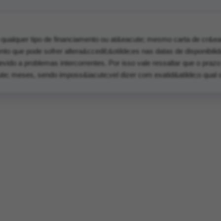
alquer tipo de financiamento ou at&eacute; mesmo carta de cr&eac
to que pode sofrer altera&ccedil;&otilde;es nas datas de disponibili
devido a problemas intercorrentes. Por isso vale ressaltar que o praz
ute; meses, sendo imposs&iacute;vel dizer com exatid&atilde;o qual 