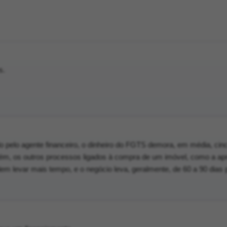
s.
o pelo agente financeiro, o dinheiro do FGTS demora, em média, cin
orém, os outros processos ligados à compra de um imóvel, como a a
em levar mais tempo, e o negócio leva, geralmente, de 60 a 90 dias 