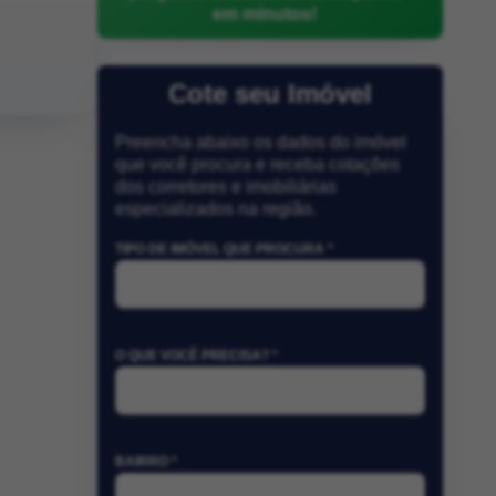
em minutos!
Cote seu Imóvel
Preencha abaixo os dados do imóvel
que você procura e receba cotações
dos corretores e imobiliárias
especializados na região.
TIPO DE IMÓVEL QUE PROCURA *
O QUE VOCÊ PRECISA? *
BAIRRO *