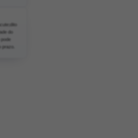
ute;dito
dade do
o pode
o prazo.