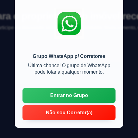
ara o proprietário do imóvel re
articipe da discussão sobre mercado imobiliário, financiamento
Grupo WhatsApp p/ Corretores
Última chance! O grupo de WhatsApp
pode lotar a qualquer momento.
Entrar no Grupo
Não sou Corretor(a)