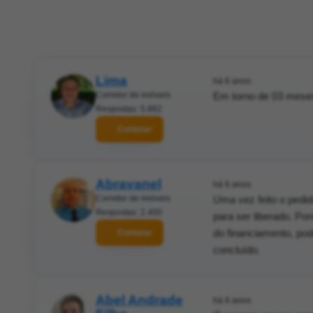
Lima
há 6 anos
Corretor de imóveis
Em torno de 03 mese
Respostas: 5.882
Contatar
Abravanel
há 6 anos
Corretor de imóveis
Uma vez feito o pedid
Respostas: 2.400
para ser liberado. P
do financiamento, pod
Contatar
concluído.
Abel Andrade
há 6 anos