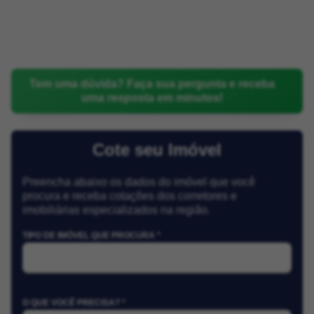
Tem uma dúvida? Faça sua pergunta e receba
uma resposta em minutos!
Cote seu Imóvel
Preencha abaixo os dados do imóvel que você
procura e receba cotações dos corretores e
imobiliárias especializados na região.
TIPO DE IMÓVEL QUE PROCURA *
O QUE VOCÊ PRECISA? *