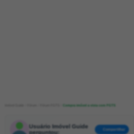
Imóvel Guide
Fórum
Fórum FGTS
Compra imóvel a vista com FGTS
Usuário Imóvel Guide
Compartilhar
perguntou: