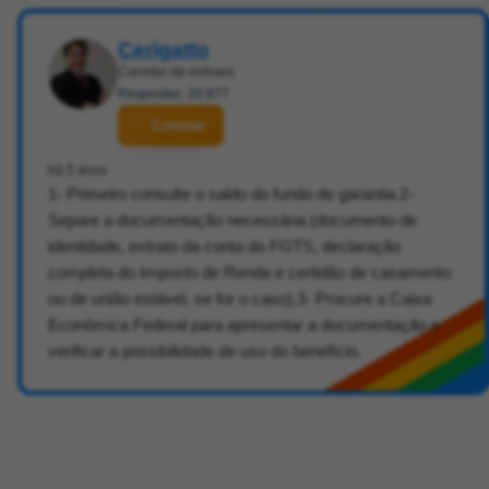
Cerigatto
Corretor de imóveis
Respostas: 20.877
Contatar
há 5 anos
1- Primeiro consulte o saldo do fundo de garantia.2-
Separe a documentação necessária (documento de
identidade, extrato da conta do FGTS, declaração
completa do Imposto de Renda e certidão de casamento
ou de união estável, se for o caso).3- Procure a Caixa
Econômica Federal para apresentar a documentação e
verificar a possibilidade de uso do benefício.