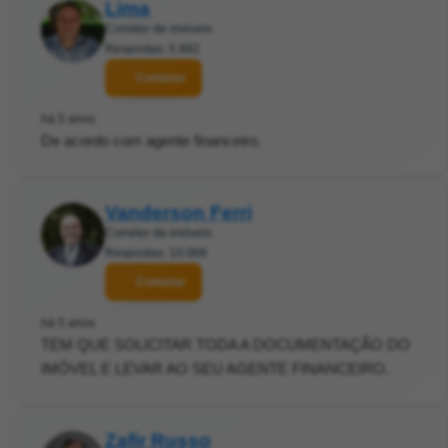
Lima
Corretor de imóveis
Respostas: 5.882
Contatar
há 5 anos
De acordo com agente financeiro.
Vanderson Ferri
Corretor de imóveis
Respostas: 10.068
Contatar
há 5 anos
TEM QUE SOLICITAR TODA A DOCUMENTAÇÃO DO
IMÓVEL E LEVAR AO SEU AGENTE FINANCEIRO.
Zafir Russo