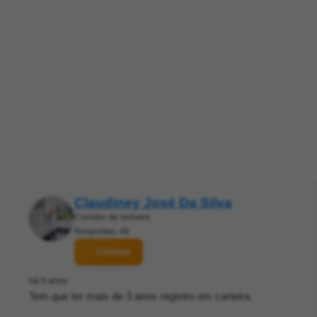
Claudiney José Da Silva
Corretor de imóveis
Respostas: 49
Contatar
há 5 anos
Tem que ter mais de 3 anos registro em carteira.