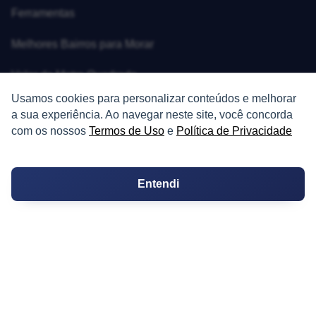
Ferramentas
Melhores Bairros para Morar
Valor do Metro Quadrado
Usamos cookies para personalizar conteúdos e melhorar
Os 10 Mais Baratos
a sua experiência. Ao navegar neste site, você concorda
com os nossos
Termos de Uso
e
Política de Privacidade
Orçamentos
Decoração
Entendi
Certidões
Certidão
Cartório de Casamento
Cartório de Registro de Imóveis