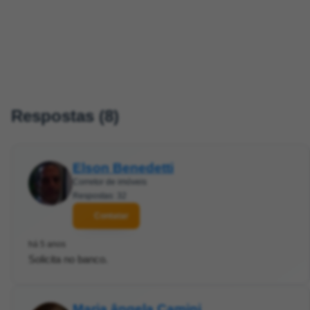
Respostas (8)
Elson Benedetti
Corretor de imóveis
Respostas: 32
Contatar
há 5 anos
Solicita no banco.
Maria ângela Camini