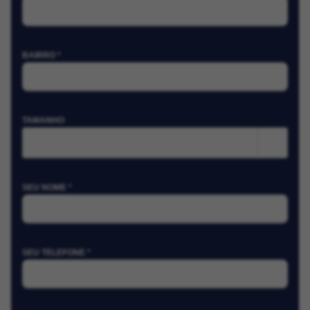
BAIRRO *
TAMANHO
m²
SEU NOME *
SEU TELEFONE *