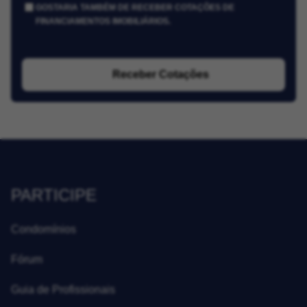
GOSTARIA TAMBÉM DE RECEBER COTAÇÕES DE
FINANCIAMENTOS IMOBILIÁRIOS.
Receber Cotações
PARTICIPE
Condomínios
Fórum
Guia de Profissionais