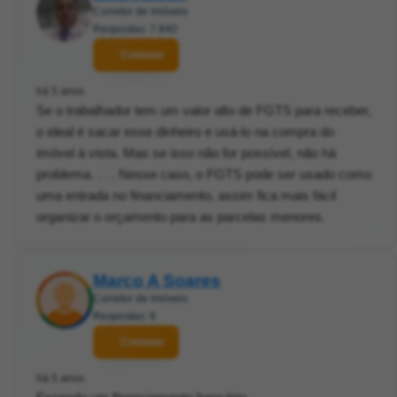
Corretor de imóveis
Respostas: 7.840
Contatar
há 5 anos
Se o trabalhador tem um valor alto de FGTS para receber,
o ideal é sacar esse dinheiro e usá-lo na compra do
imóvel à vista. Mas se isso não for possível, não há
problema. . . . Nesse caso, o FGTS pode ser usado como
uma entrada no financiamento, assim fica mais fácil
organizar o orçamento para as parcelas menores.
Marco A Soares
Corretor de imóveis
Respostas: 6
Contatar
há 5 anos