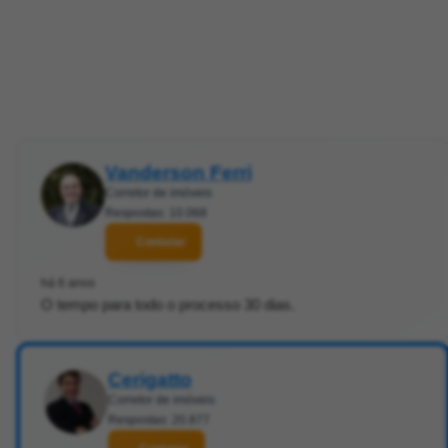
Vanderson Ferri
Corretor de imóveis
Respostas: 10.068
Contatar
há 6 anos
O tempo para todo o processo 30 dias.
Cerigatto
Corretor de imóveis
Respostas: 20.877