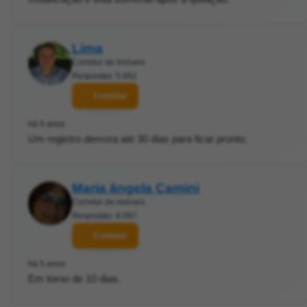
Lima
Corretor de imóveis
Respostas: 5.882
Contatar
há 6 anos
Um registro demora até 30 dias para ficar pronto.
Maria ângela Camini
Corretor de imóveis
Respostas: 8.097
Contatar
há 5 anos
Em torno de 10 dias.