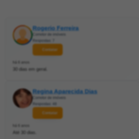
Rogerio Ferreira
Corretor de imóveis
Respostas: 7
Contatar
há 6 anos
30 dias em geral.
Regina Aparecida Dias
Corretor de imóveis
Respostas: 48
Contatar
há 6 anos
Até 30 dias.