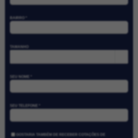
BAIRRO *
TAMANHO
m²
SEU NOME *
SEU TELEFONE *
GOSTARIA TAMBÉM DE RECEBER COTAÇÕES DE