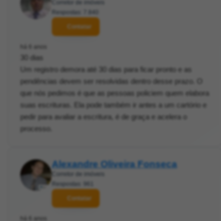
Corretor de imóveis
Respostas: 7.840
Contatar
há 6 anos
30 dias
Um registro demora até 30 dias para ficar pronto e as
pendências devem ser resolvidas dentro desse prazo. O
que nós pedimos é que as pessoas policiem quem elabora
suas escrituras. Ela pode também ir antes a um cartório e
pedir para avaliar a escritura, é de graça e acelera o
processo.
Alexandre Oliveira Fonseca
Corretor de imóveis
Respostas: 961
Contatar
há 6 anos