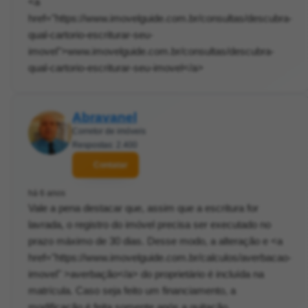
<a
href="https://www.imovelguide.com.br/consultas/descubra-
qual-cartorio-escriturar-seu-
imovel">www.imovelguide.com.br/consultas/descubra-
qual-cartorio-escriturar-seu-imovel</a>
Abravanel
Corretor de imóveis
Respostas: 2.400
Contatar
há 6 anos
Vale a pena destacar que, assim que a escritura for
lavrada, o registro do imóvel precisa ser executado no
prazo máximo de 30 dias. Desse modo, a alteração e <a
href="https://www.imovelguide.com.br/calculos/averbacao-
imovel" >averbação</a> do proprietário é incluída na
matrícula. Caso seja feito um financiamento, a
modificação é feita somente após a quitação.