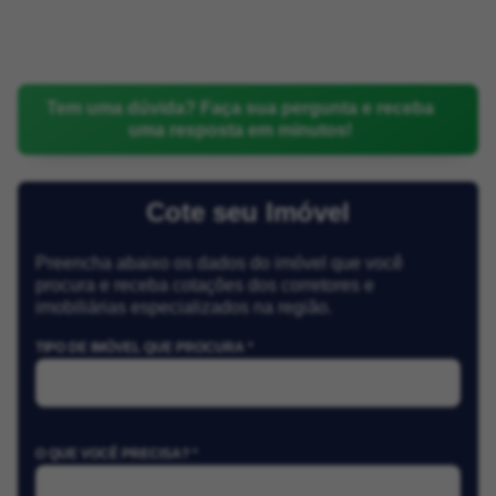
Tem uma dúvida? Faça sua pergunta e receba
uma resposta em minutos!
Cote seu Imóvel
Preencha abaixo os dados do imóvel que você
procura e receba cotações dos corretores e
imobiliárias especializados na região.
TIPO DE IMÓVEL QUE PROCURA *
O QUE VOCÊ PRECISA? *