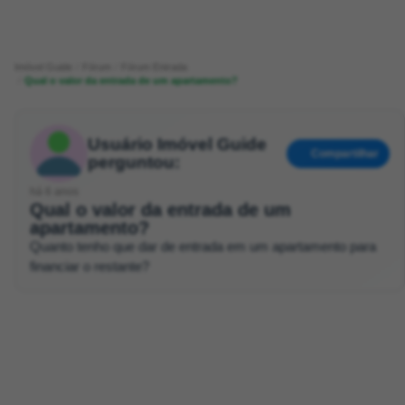
Imóvel Guide
Fórum
Fórum Entrada
Qual o valor da entrada de um apartamento?
Usuário Imóvel Guide
Compartilhar
perguntou:
há 6 anos
Qual o valor da entrada de um
apartamento?
Quanto tenho que dar de entrada em um apartamento para
financiar o restante?