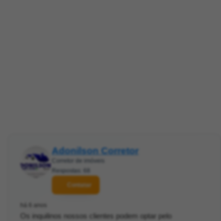
Adonilson Corretor
Corretor de imóveis
Respostas: 68
Contatar
há 6 anos
Os inquilinos nossos clientes podem optar pelo