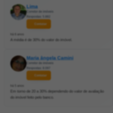
Lima
Corretor de imóveis
Respostas: 5.882
Contatar
há 6 anos
A média é de 30% do valor do imóvel.
Maria ângela Camini
Corretor de imóveis
Respostas: 8.097
Contatar
há 5 anos
Em torno de 20 a 30% dependendo do valor de avaliação
do imóvel feito pelo banco.