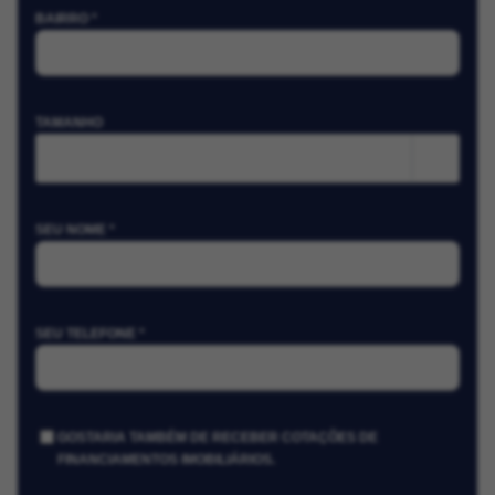
BAIRRO *
TAMANHO
m²
SEU NOME *
SEU TELEFONE *
GOSTARIA TAMBÉM DE RECEBER COTAÇÕES DE
FINANCIAMENTOS IMOBILIÁRIOS.