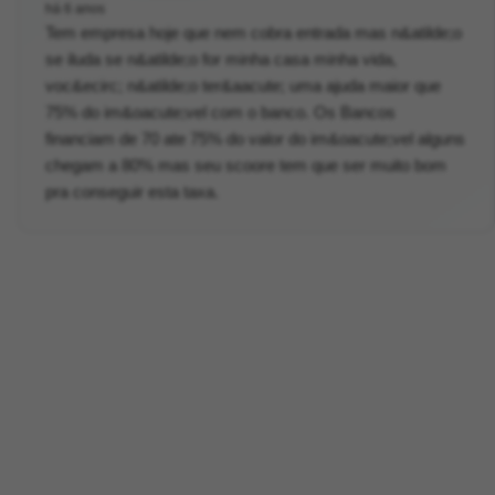
há 6 anos
Tem empresa hoje que nem cobra entrada mas n&atilde;o
se iluda se n&atilde;o for minha casa minha vida,
voc&ecirc; n&atilde;o ter&aacute; uma ajuda maior que
75% do im&oacute;vel com o banco. Os Bancos
financiam de 70 ate 75% do valor do im&oacute;vel alguns
chegam a 80% mas seu scoore tem que ser muito bom
pra conseguir esta taxa.