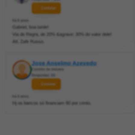
Contatar
há 6 anos
Gabriel, boa tarde!
Via de Regra, de 20% &agrave; 30% do valor dele!
Att. Zafir Russo.
Jose Anselmo Azevedo
Corretor de imóveis
Respostas: 69
Contatar
há 6 anos
Hj os bancos só financiam 80 por cento.