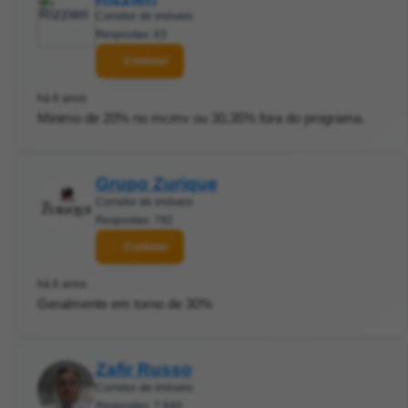
Corretor de imóveis
Respostas: 63
Contatar
há 6 anos
Minimo de 20% no mcmv ou 30,35% fora do programa.
Grupo Zurique
Corretor de imóveis
Respostas: 792
Contatar
há 6 anos
Geralmente em torno de 30%
Zafir Russo
Corretor de imóveis
Respostas: 7.840