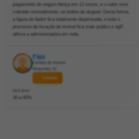
pagamento do seguro fiança em 12 vezes, e o valor será
cobrado mensalmente, no boleto do aluguel. Desta forma,
a figura do fiador fica totalmente dispensada, e todo o
processo de locação do imóvel fica mais prático e ágil”,
afirma a administradora em nota.
Figo
Corretor de imóveis
Respostas: 31
Contatar
há 6 anos
30 a 40%