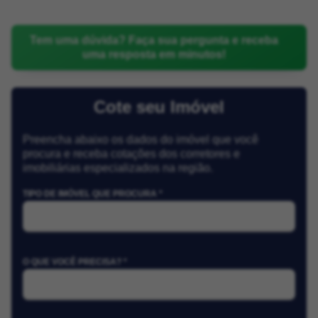
Tem uma dúvida? Faça sua pergunta e receba
uma resposta em minutos!
Cote seu Imóvel
Preencha abaixo os dados do imóvel que você
procura e receba cotações dos corretores e
imobiliárias especializados na região.
TIPO DE IMÓVEL QUE PROCURA *
O QUE VOCÊ PRECISA? *