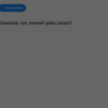
Compartilhar
financiar um imovel pela caixa?