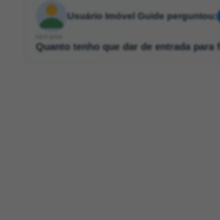
Usuário Imóvel Guide perguntou:
há 6 anos
Quanto tenho que dar de entrada para 