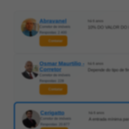
Abravanel
há 6 anos
Corretor de imóveis
10% DO VALOR DO 
Respostas: 2.400
Contatar
Osmar Maurtilio -
há 6 anos
Corretor
Depende do tipo de f
Corretor de imóveis
Respostas: 228
Contatar
Cerigatto
há 6 anos
Corretor de imóveis
A entrada mínima pa
Respostas: 20.877