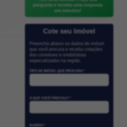
pergunta e receba uma resposta
em minutos!
Cote seu Imóvel
Preencha abaixo os dados do imóvel
que você procura e receba cotações
dos corretores e imobiliárias
especializados na região.
TIPO DE IMÓVEL QUE PROCURA *
O QUE VOCÊ PRECISA? *
BAIRRO *