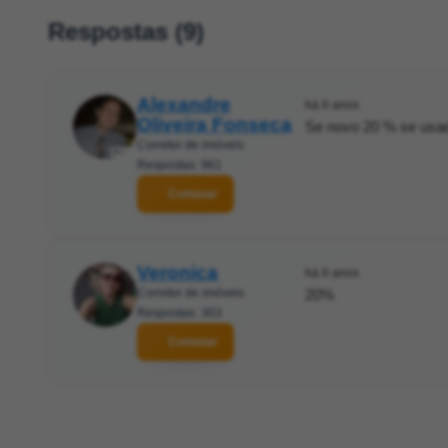
Respostas (9)
Alexandre
há 6 anos
Oliveira Fonseca
Se novo 20 % se usa
Corretor de imóveis
Respostas: 961
Contatar
Veronica
há 6 anos
Corretor de imóveis
20%
Respostas: 303
Contatar