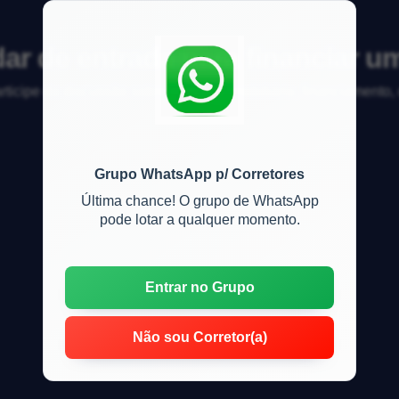
r de entrada para financiar u
articipe da discussão sobre mercado imobiliário, financiamento
Grupo WhatsApp p/ Corretores
Última chance! O grupo de WhatsApp
pode lotar a qualquer momento.
Entrar no Grupo
Não sou Corretor(a)