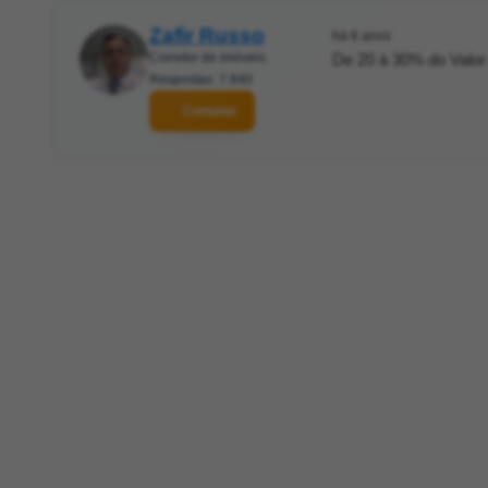
Zafir Russo
há 6 anos
Corretor de imóveis
De 20 à 30% do Valor
Respostas: 7.840
Contatar