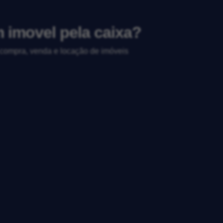
m imovel pela caixa?
, compra, venda e locação de imóveis