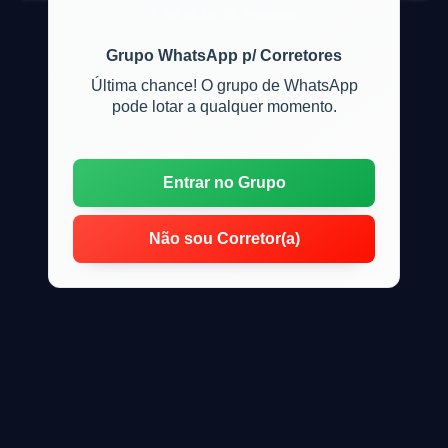
e locação de imóveis
Grupo WhatsApp p/ Corretores
Última chance! O grupo de WhatsApp
pode lotar a qualquer momento.
Entrar no Grupo
Não sou Corretor(a)