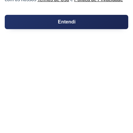
PARTICIPE
Entendi
Condomínios
Fórum
Guia de Profissionais
Ferramentas
Melhores Bairros para Morar
Valor do Metro Quadrado
Os 10 Mais Baratos
Orçamentos