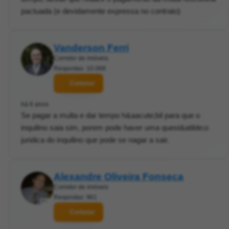
pactuada (e devidamente expressa no contrato)
Vanderson Ferri
Corretor de imóveis
Respostas: 10.068
Contatar
há 6 anos
Se pagar a multa e dar tempo h&aacute;bil para que o
inquilino saia sim, porem pode haver uma quest&atilde;o
juridica do inquilino que pode se nagar a sair.
Alexandre Oliveira Fonseca
Corretor de imóveis
Respostas: 961
Contatar