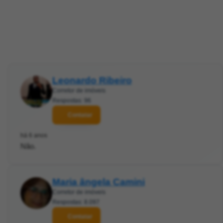
Leonardo Ribeiro
Corretor de imóveis
Respostas: 96
Contatar
há 6 anos
Não.
Maria ângela Camini
Corretor de imóveis
Respostas: 8.097
Contatar