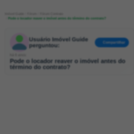
Imóvel Guide
Fórum
Fórum Contrato
Pode o locador reaver o imóvel antes do término do contrato?
Usuário Imóvel Guide
Compartilhar
perguntou:
há 6 anos
Pode o locador reaver o imóvel antes do
término do contrato?