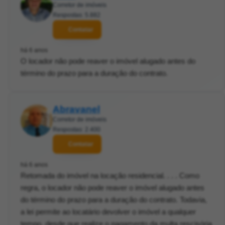
Corretor de imóveis
Respostas: 5.882
Contatar
há 6 anos
O locador não pode reaver o imóvel alugado antes do
término do prazo para a duração do contrato.
Abravanel
Corretor de imóveis
Respostas: 2.400
Contatar
há 6 anos
Retomada do imóvel na locação residencial. . . . Como
regra, o locador não pode reaver o imóvel alugado antes
do término do prazo para a duração do contrato. Todavia,
a lei permite ao locatário devolver o imóvel a qualquer
tempo, desde que realize o pagamento da multa rescisória