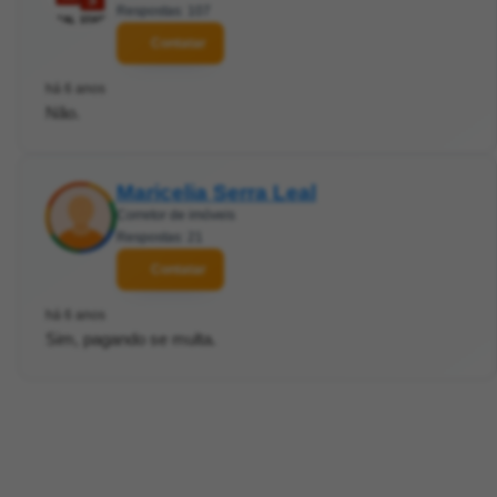
Respostas: 107
Contatar
há 6 anos
Não.
Maricelia Serra Leal
Corretor de imóveis
Respostas: 21
Contatar
há 6 anos
Sim, pagando se multa.