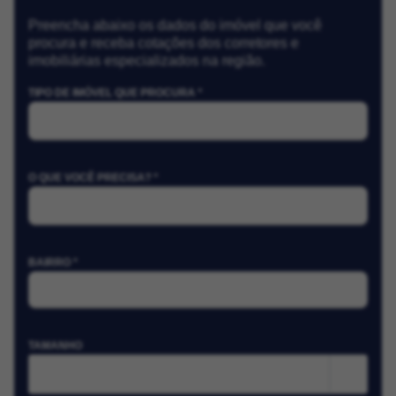
Preencha abaixo os dados do imóvel que você
procura e receba cotações dos corretores e
imobiliárias especializados na região.
TIPO DE IMÓVEL QUE PROCURA *
O QUE VOCÊ PRECISA? *
BAIRRO *
TAMANHO
m²