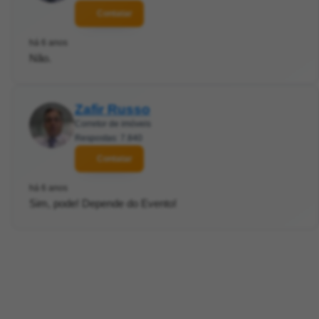
Contatar
há 6 anos
Não.
Zafir Russo
Corretor de imóveis
Respostas: 7.840
Contatar
há 6 anos
Sim, pode! Depende do Evento!