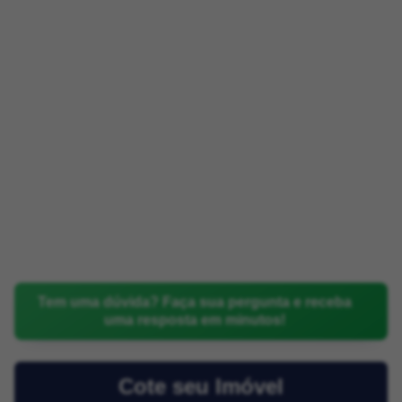
Tem uma dúvida? Faça sua pergunta e receba
uma resposta em minutos!
Cote seu Imóvel