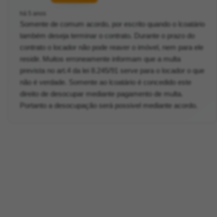
há 5 anos
Somente de comum acordo, por escrito quando o lcoatário
também deseja terminar o contrato. Durante o prazo do
contrato o locador não pode reaver o imóvel, nem para ele
residir. Muitos erroneamente informam que a multa
prevista no art.4 da lei 8.245/91 serve para o locador o que
não é verdade. Somente ao lcoatário é concedido este
direito de desocupar mediante pagamento de multa.
Portanto a desocupação será possivel mediante acordo.