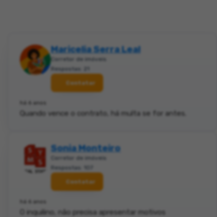
Maricelia Serra Leal
Corretor de imóveis
Respostas: 21
Contatar
há 6 anos
Quando vence o contrato, há multa se for antes.
Sonia Monteiro
Corretor de imóveis
Respostas: 107
Contatar
há 6 anos
O inquilino, não precisa apresentar motivos