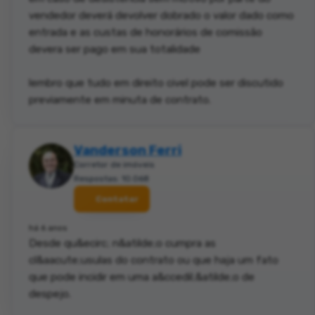
vendedor deverá devolver dobrado o valor dado como
entrada e as custas de honorários de comissão
devera ser pago em sua totalidade
lembro que tudo em direito civel pode ser discutido
previamente em minuta de contrato.
Vanderson Ferri
Corretor de imóveis
Respostas: 10.068
Contatar
há 6 anos
Desde qu&ecirc; n&atilde;o cumpra as
cl&aacute;usulas do contrato ou que haja um fato
que pode incidir em uma a&ccedil;&atilde;o de
despejo.