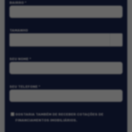
BAIRRO *
TAMANHO
m²
SEU NOME *
SEU TELEFONE *
GOSTARIA TAMBÉM DE RECEBER COTAÇÕES DE
FINANCIAMENTOS IMOBILIÁRIOS.