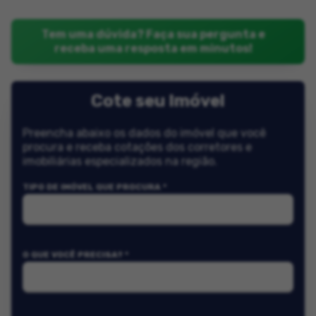
Tem uma dúvida? Faça sua pergunta e
receba uma resposta em minutos!
Cote seu Imóvel
Preencha abaixo os dados do imóvel que você
procura e receba cotações dos corretores e
imobiliárias especializados na região.
TIPO DE IMÓVEL QUE PROCURA *
O QUE VOCÊ PRECISA? *