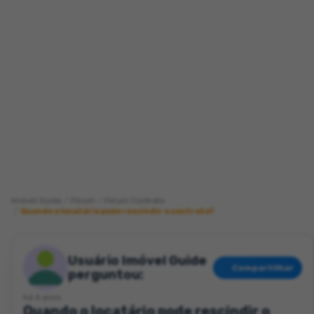
Imóvel Guide
Fórum
Fórum Contrato
Quando o locatário pode rescindir o contrato?
Usuário Imóvel Guide
Compartilhar
perguntou:
há 6 anos
Quando o locatário pode rescindir o