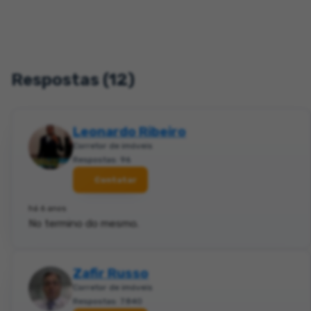
Respostas (12)
Leonardo Ribeiro
Corretor de imóveis
Respostas: 96
Contatar
há 6 anos
No termino do mesmo.
Zafir Russo
Corretor de imóveis
Respostas: 7.840