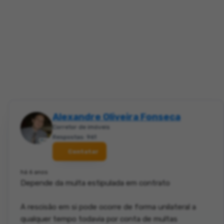
Alexandre Oliveira Fonseca
Corretor de imóveis
Respostas: 961
Contatar
há 6 anos
Depende da multa estipulada em contrato
A rescisão em si pode ocorre de forma unilateral a
qualquer tempo todavia por conta de multas