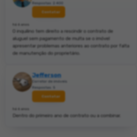
Respostas: 2.400
Contatar
há 6 anos
O inquilino tem direito a rescindir o contrato de
aluguel sem pagamento de multa se o imóvel
apresentar problemas anteriores ao contrato por falta
de manutenção do proprietário.
Jefferson
Corretor de imóveis
Respostas: 5
Contatar
há 6 anos
Dentro do primeiro ano de contrato ou a combinar.