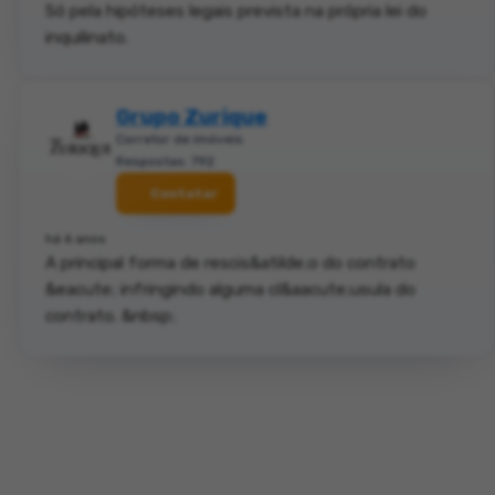
Só pela hipóteses legais prevista na própria lei do
inquilinato.
Grupo Zurique
Corretor de imóveis
Respostas: 792
Contatar
há 6 anos
A principal forma de rescis&atilde;o do contrato
&eacute; infringindo alguma cl&aacute;usula do
contrato. &nbsp;