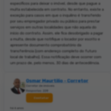
específicos para deixar o imóvel, desde que pague a
multa estabelecida em contrato. No entanto, existe a
exceção para casos em que o inquilino é transferido
por seu empregador privado ou público para prestar
serviços em outras localidades que não aquela do
início do contrato. Assim, ele fica desobrigado a pagar
a multa, desde que notifique o locador por escrito e
apresente documento comprobatório da
transferência (com endereço completo do futuro
local de trabalho). Essa notificação deve ocorrer com
um prazo de, pelo menos, 30 dias de antecedência.
Osmar Maurtilio - Corretor
Corretor de imóveis
Respostas: 228
Contatar
há 6 anos