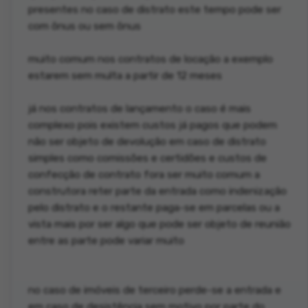
presentes no caso de distrato este tempo pode ser
com ônus ou sem ônus
muito comum nos contratos de locação a exemplo
estarem sem multa a partir de 12 meses
já nos contratos de lançamento o caso é mais
complexo pois existem custos já pagos que podem
não ser objeto de devolução em caso de distrato
simples como comissões e certidões e custos de
confecção de contrato fora ser muito comum a
construtora reter parte da entrada como indenização
pelo distrato e o restante paga-se em parcelas ou a
vista mais por ser algo que pode ser objeto de reunião
entre as parte pode variar muito
no caso de imóveis de terceiro perde-se a entrada e
em caso de desistência sem motivo por parte do