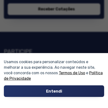
Receber Cotações
PARTICIPE
Usamos cookies para personalizar conteúdos e
Condomínios
melhorar a sua experiência. Ao navegar neste site,
você concorda com os nossos
Termos de Uso
e
Política
Fórum
de Privacidade
Guia de Profissionais
Entendi
Ferramentas
Melhores Bairros para Morar