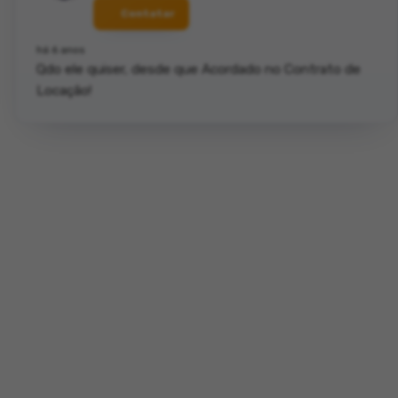
Contatar
há 6 anos
Qdo ele quiser, desde que Acordado no Contrato de
Locação!