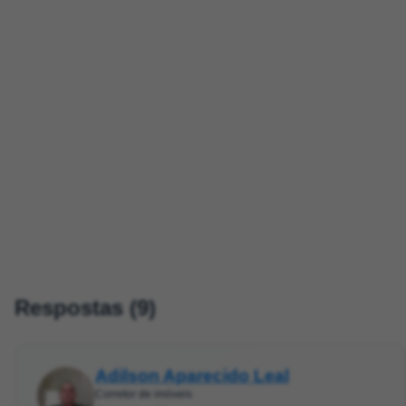
Respostas (9)
Adilson Aparecido Leal
Corretor de imóveis