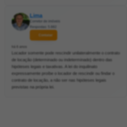
Lima
Corretor de imóveis
Respostas: 5.882
Contatar
há 6 anos
Locador somente pode rescindir unilateralmente o contrato
de locação (determinado ou indeterminado) dentro das
hipóteses legais e taxativas. A lei do inquilinato
expressamente proíbe o locador de rescindir ou findar o
contrato de locação, a não ser nas hipóteses legais
previstas na própria lei.