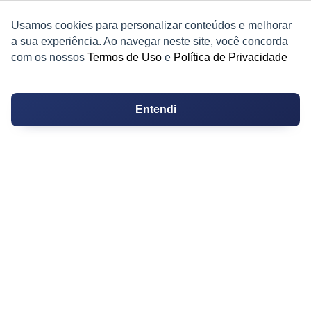
Usamos cookies para personalizar conteúdos e melhorar
a sua experiência. Ao navegar neste site, você concorda
com os nossos
Termos de Uso
e
Política de Privacidade
PARTICIPE
Entendi
Condomínios
Fórum
Guia de Profissionais
Ferramentas
Melhores Bairros para Morar
Valor do Metro Quadrado