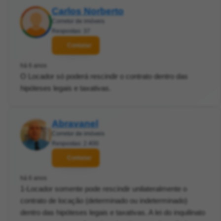
Carlos Norberto
Corretor de imóveis
Respostas: 37
Contatar
há 6 anos
O Locador só poderá rescindir o contrato dentro das
hipóteses legais e taxativas.
Abravanel
Corretor de imóveis
Respostas: 2.400
Contatar
há 6 anos
1-Locador somente pode rescindir unilateralmente o
contrato de locação (determinado ou indeterminado)
dentro das hipóteses legais e taxativas. A lei do inquilinato