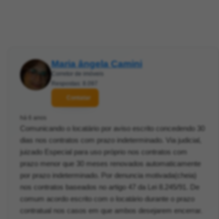
Maria ângela Camini
Corretor de imóveis
Respostas: 8.097
Contatar
há 6 anos
Comunicando o locatário por aviso escrito concedendo 30
dias nos contratos com prazo indeterminado. Via judicial,
juizado Especial para uso próprio nos contratos com
prazo menor que 30 meses renovados automaticamente
por prazo indeterminado. Por denuncia motivada(cheia)
nos contratos baseados no artigo 47 da Lei 8.245/91. De
comum acordo escrito com o locatário durante o prazo
contratual nos casos em que ambos desejarem encerrar.