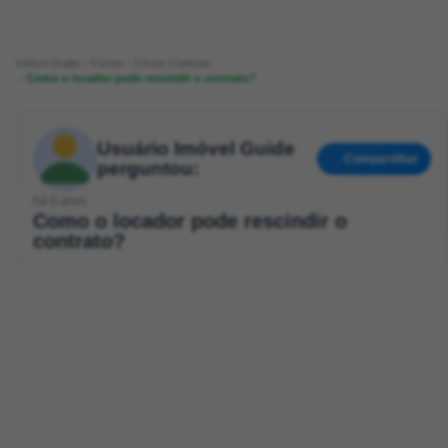
Imóvel Guide
Fórum
Fórum Contrato
Como o locador pode rescindir o contrato?
Usuário Imóvel Guide
Compartilhar
perguntou:
há 6 anos
Como o locador pode rescindir o
contrato?