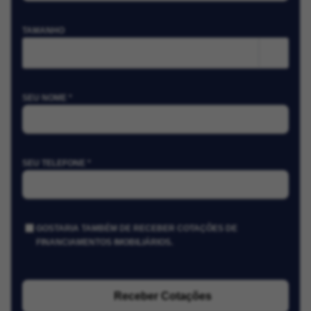
TAMANHO
m²
SEU NOME *
SEU TELEFONE *
GOSTARIA TAMBÉM DE RECEBER COTAÇÕES DE
FINANCIAMENTOS IMOBILIÁRIOS.
Receber Cotações