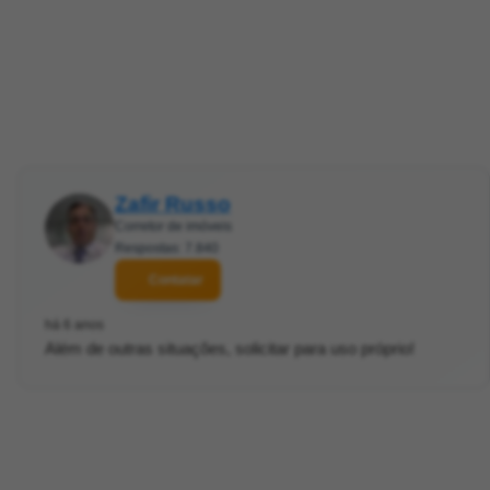
Zafir Russo
Corretor de imóveis
Respostas: 7.840
Contatar
há 6 anos
Além de outras situações, solicitar para uso próprio!