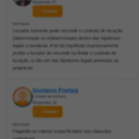
Respostas: 67
Contatar
há 6 anos
Locador somente pode rescindir o contrato de locação
(determinado ou indeterminado) dentro das hipóteses
legais e taxativas. A lei do inquilinato expressamente
proíbe o locador de rescindir ou findar o contrato de
locação, a não ser nas hipóteses legais previstas na
própria lei.
Gustavo Freitag
Corretor de imóveis
Respostas: 24
Contatar
há 6 anos
Pagando os valores especificados nas cláusulas
contratuais.