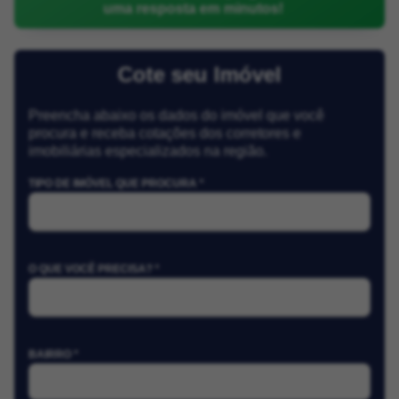
uma resposta em minutos!
Cote seu Imóvel
Preencha abaixo os dados do imóvel que você
procura e receba cotações dos corretores e
imobiliárias especializados na região.
TIPO DE IMÓVEL QUE PROCURA *
O QUE VOCÊ PRECISA? *
BAIRRO *