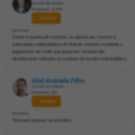
Corretor de imóveis
Respostas: 10.068
Contatar
há 6 anos
Existe a quebra de contrato, ou at&eacute; mesmo a
antecipa&ccedil;&atilde;o do final de contrato mediante o
pagamento de multa que j&aacute; est&aacute;
devidamente indicada no contrato de loca&ccedil;&atilde;o.
Abel Andrade Filho
Corretor de imóveis
Respostas: 263
Contatar
há 6 anos
Terá que requerer ao locatário.