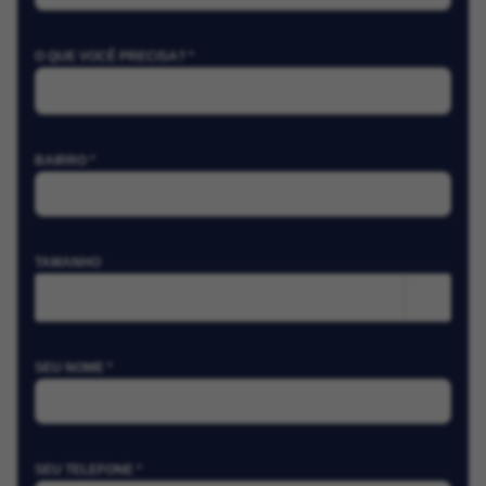
O QUE VOCÊ PRECISA? *
BAIRRO *
TAMANHO
m²
SEU NOME *
SEU TELEFONE *