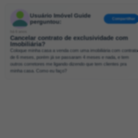
Usuário Imóvel Guide
Compartilhar
perguntou:
há 6 anos
Cancelar contrato de exclusividade com
Imobiliária?
Coloque minha casa a venda com uma imobiliária com contrato
de 6 meses, porém já se passaram 4 meses e nada, e tem
outros corretores me ligando dizendo que tem clientes pra
minha casa. Como eu faço?