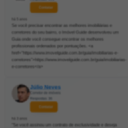
Contatar
há 5 anos
Se você precisar encontrar as melhores imobiliárias e
corretores do seu bairro, o Imóvel Guide desenvolveu um
Guia onde você consegue encontrar os melhores
profissionais ordenados por pontuações. <a
href="https://www.imovelguide.com.br/guia/imobiliarias-e-
corretores">https://www.imovelguide.com.br/guia/imobiliarias-
e-corretores</a>
Júlio Neves
Corretor de imóveis
Respostas: 36
Contatar
há 3 anos
"Se você assinou um contrato de exclusividade e deseja