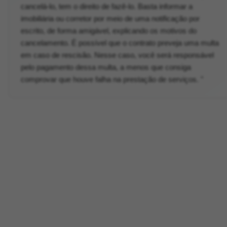
cancelá-lo, tem o direito de fazê-lo. Basta informar a
imobiliária ou corretor por meio de uma notificação por
escrito, de forma amigável, explicando os motivos do
cancelamento. É possível que o contrato preveja uma multa
em caso de rescisão. Nesse caso, você será responsável
pelo pagamento dessa multa, a menos que consiga
comprovar que houve falha na prestação de serviços. "