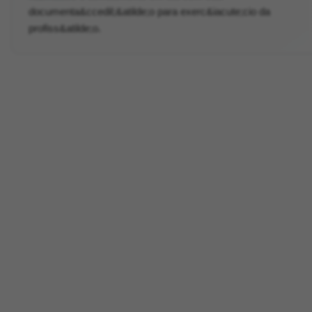
documenta&ccedil;&atilde;o para exerc&iacute;cio da
profiss&atilde;o.