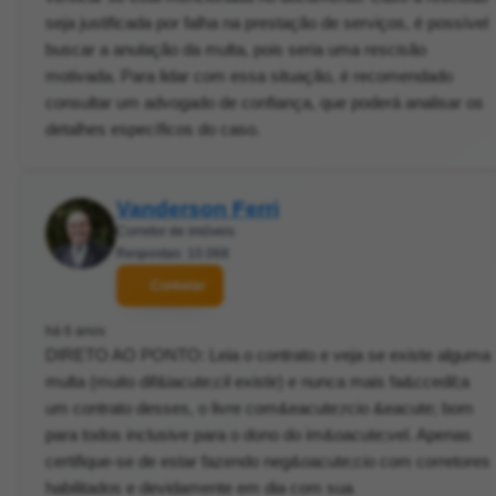
seja justificada por falha na prestação de serviços, é possível
buscar a anulação da multa, pois seria uma rescisão
motivada. Para lidar com essa situação, é recomendado
consultar um advogado de confiança, que poderá analisar os
detalhes específicos do caso.
Vanderson Ferri
Corretor de imóveis
Respostas: 10.068
Contatar
há 6 anos
DIRETO AO PONTO: Leia o contrato e veja se existe alguma
multa (muito dif&iacute;cil existir) e nunca mais fa&ccedil;a
um contrato desses, o livre com&eacute;rcio &eacute; bom
para todos inclusive para o dono do im&oacute;vel. Apenas
certifique-se de estar fazendo neg&oacute;cio com corretores
habilitados e devidamente em dia com sua