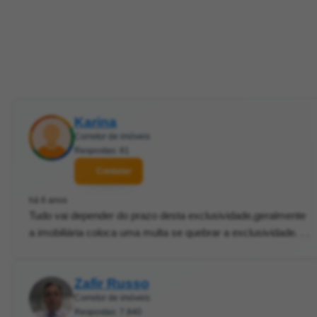
Karina
Corretor de imóveis
Respostas: 81
Contatar
há 6 anos
Tudo vai depender do prazo desta exclusividade,geralmente
a imobiliária coloca uma multa se quebrar a exclusividade. . .
Zafir Russo
Corretor de imóveis
Respostas: 7.840