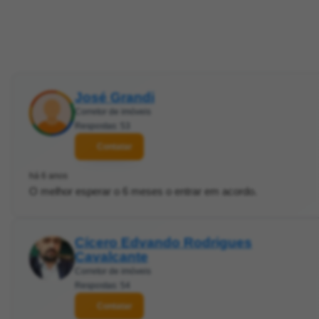
José Grandi
Corretor de imóveis
Respostas: 53
Contatar
há 6 anos
O melhor esperar o 6 meses o entrar em acordo.
Cícero Edvando Rodrigues
Cavalcante
Corretor de imóveis
Respostas: 54
Contatar