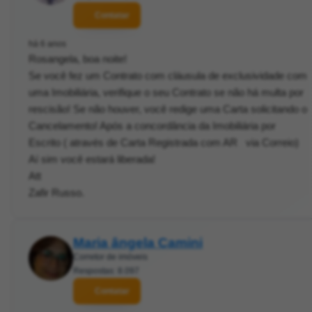
Contatar
há 6 anos
Rosangela, boa noite!
Se você fez um Contrato com cláusula de exclusividade com
uma Imobiliária, verifique o seu Contrato se não há multa por
rescisão! Se não houver, você redige uma Carta solicitando o
Cancelamento! Após a concordância da Imobiliária por
Escrito ( através de Carta Registrada com AR via Correio)
Aí sim você estará liberada!
Att
Zafir Russo.
Maria ângela Camini
Corretor de imóveis
Respostas: 8.097
Contatar