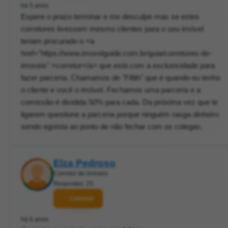
há 5 anos
Espere o prazo terminar e me desculpe mas se estes
corretores tivessem mesmo clientes para o seu imóvel
teriam procurado o <a
href="https://www.imovelguide.com.br/guia/corretores-de-
imoveis" >corretor</a> que está com a exclusividade para
fazer parceria. Chamamos de "Fifith" que é quando eu tenho
o cliente e você o imóvel. Fechamos uma parceria e a
comissão é dividida 50% para cada. Da próxima vez que te
ligarem questione a parceria porque ninguém rasga dinheiro
sendo egoísta ao ponto de não fechar com os colegas.
Elza Pedroso
Corretor de imóveis
Respostas: 25
Contatar
há 6 anos