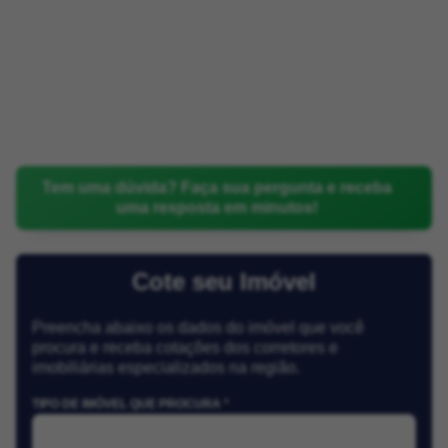
Tem uma dúvida? Faça sua pergunta e receba
uma resposta em minutos!
Cote seu Imóvel
Preencha abaixo os dados do imóvel que você
procura e receba cotações dos corretores e
imobiliárias especializados na região.
TIPO DE IMÓVEL QUE PROCURA *