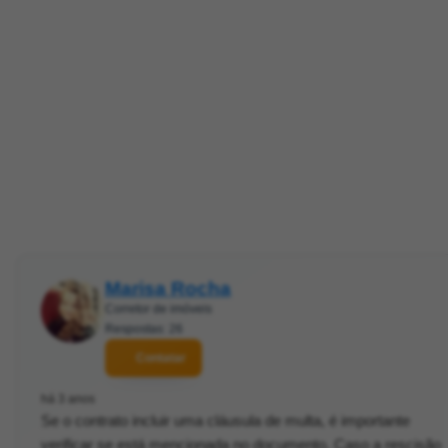
Marisa Rocha
Corretor de imóveis
Respostas: 26
Contatar
há 3 anos
Se o contrato incluir uma cláusula de multa, é importante
verificar se está mencionada no documento. Caso a rescisão