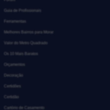
Guia de Profissionais
Ferramentas
Melhores Bairros para Morar
Valor do Metro Quadrado
Os 10 Mais Baratos
Orçamentos
Decoração
Certidões
Certidão
Cartório de Casamento