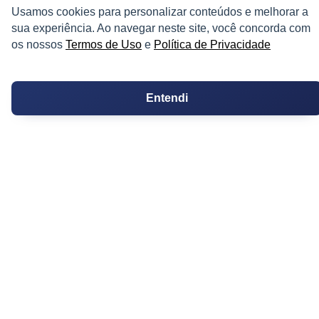
Usamos cookies para personalizar conteúdos e melhorar a
Corretores do Condomínio
sua experiência. Ao navegar neste site, você concorda com
os nossos
Termos de Uso
e
Política de Privacidade
IMÓVEL
Apartamentos
Entendi
Casas
Chácaras
Casas de Condomínio
Terrenos
Sobrados
Coberturas
Kitnets