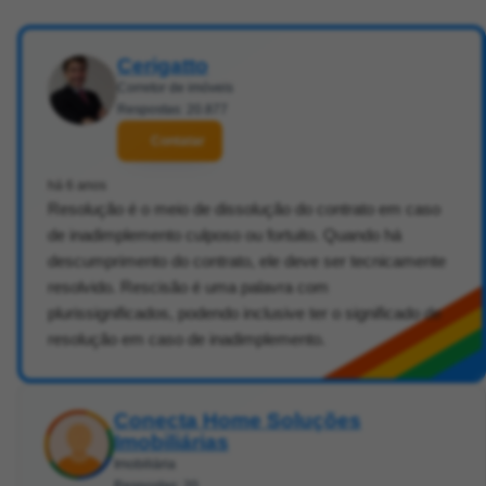
Cerigatto
Corretor de imóveis
Respostas: 20.877
Contatar
há 6 anos
Resolução é o meio de dissolução do contrato em caso
de inadimplemento culposo ou fortuito. Quando há
descumprimento do contrato, ele deve ser tecnicamente
resolvido. Rescisão é uma palavra com
plurissignificados, podendo inclusive ter o significado de
resolução em caso de inadimplemento.
Conecta Home Soluções
Imobiliárias
Imobiliária
Respostas: 20