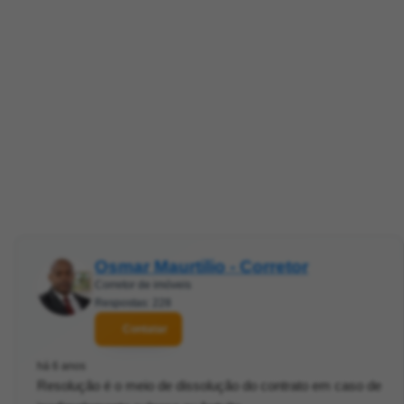
Osmar Maurtilio - Corretor
Corretor de imóveis
Respostas: 228
Contatar
há 6 anos
Resolução é o meio de dissolução do contrato em caso de