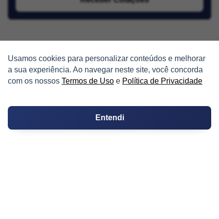
Usamos cookies para personalizar conteúdos e melhorar
a sua experiência. Ao navegar neste site, você concorda
com os nossos
Termos de Uso
e
Política de Privacidade
PARTICIPE
Condomínios
Entendi
Fórum
Guia de Profissionais
Ferramentas
Melhores Bairros para Morar
Valor do Metro Quadrado