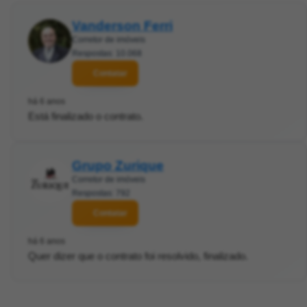
Vanderson Ferri
Corretor de imóveis
Respostas: 10.068
Contatar
há 6 anos
Está finalizado o contrato.
Grupo Zurique
Corretor de imóveis
Respostas: 792
Contatar
há 6 anos
Quer dizer que o contrato foi resolvido, finalizado.