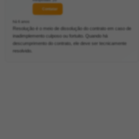
Contatar
há 6 anos
Resolução é o meio de dissolução do contrato em caso de
inadimplemento culposo ou fortuito. Quando há
descumprimento do contrato, ele deve ser tecnicamente
resolvido.