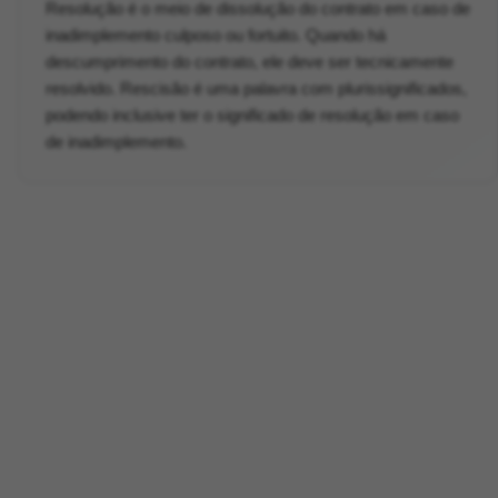
Resolução é o meio de dissolução do contrato em caso de
inadimplemento culposo ou fortuito. Quando há
descumprimento do contrato, ele deve ser tecnicamente
resolvido. Rescisão é uma palavra com plurissignificados,
podendo inclusive ter o significado de resolução em caso
de inadimplemento.