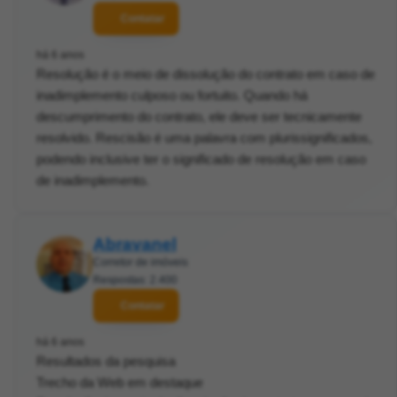
Contatar
há 6 anos
Resolução é o meio de dissolução do contrato em caso de
inadimplemento culposo ou fortuito. Quando há
descumprimento do contrato, ele deve ser tecnicamente
resolvido. Rescisão é uma palavra com plurissignificados,
podendo inclusive ter o significado de resolução em caso
de inadimplemento.
Abravanel
Corretor de imóveis
Respostas: 2.400
Contatar
há 6 anos
Resultados da pesquisa
Trecho da Web em destaque