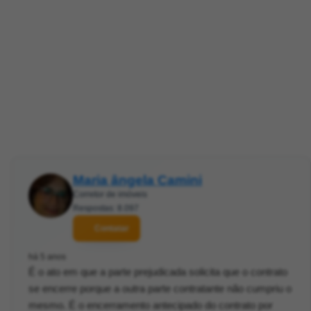
Maria ângela Camini
Corretor de imóveis
Respostas: 8.097
Contatar
há 5 anos
É o ato em que a parte prejudicada solicita que o contrato
se encerre porque a outra parte contratante não cumpriu o
mesmo. É o encerramento antecipado do contrato por