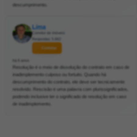
descumprimento.
Lima
Corretor de imóveis
Respostas: 5.882
Contatar
há 6 anos
Resolução é o meio de dissolução do contrato em caso de
inadimplemento culposo ou fortuito. Quando há
descumprimento do contrato, ele deve ser tecnicamente
resolvido. Rescisão é uma palavra com plurissignificados,
podendo inclusive ter o significado de resolução em caso
de inadimplemento.