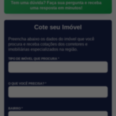
Tem uma dúvida? Faça sua pergunta e receba
uma resposta em minutos!
Cote seu Imóvel
Preencha abaixo os dados do imóvel que você
procura e receba cotações dos corretores e
imobiliárias especializados na região.
TIPO DE IMÓVEL QUE PROCURA *
O QUE VOCÊ PRECISA? *
BAIRRO *