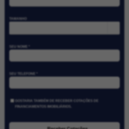
TAMANHO
m²
SEU NOME *
SEU TELEFONE *
GOSTARIA TAMBÉM DE RECEBER COTAÇÕES DE
FINANCIAMENTOS IMOBILIÁRIOS.
Receber Cotações