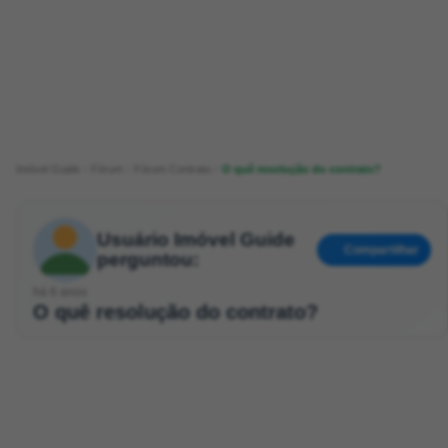
Imóvel Guide
Fórum
Fórum Contrato
O quê resolução do contrato?
Usuário Imóvel Guide
Compartilhar
perguntou:
há 6 anos
O quê resolução do contrato?