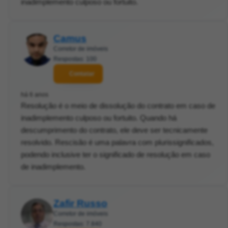
inadimplemento culposo ou fortuito.
Camus
Corretor de imóveis
Respostas: 100
Contatar
há 6 anos
Resolução é o meio de dissolução do contrato em caso de
inadimplemento culposo ou fortuito. Quando há
descumprimento do contrato, ele deve ser tecnicamente
resolvido. Rescisão é uma palavra com plurissignificados,
podendo inclusive ter o significado de resolução em caso
de inadimplemento.
Zafir Russo
Corretor de imóveis
Respostas: 7.840