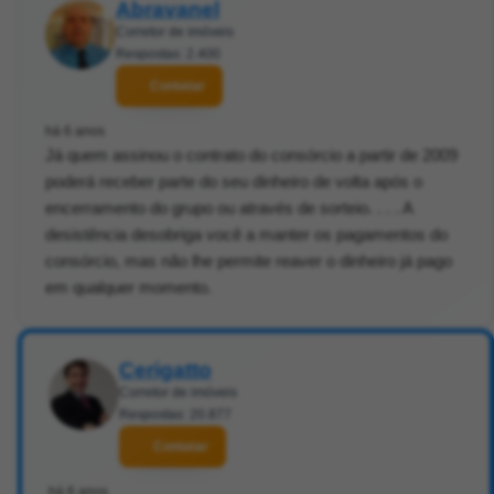
Abravanel
Corretor de imóveis
Respostas: 2.400
Contatar
há 6 anos
Já quem assinou o contrato do consórcio a partir de 2009
poderá receber parte do seu dinheiro de volta após o
encerramento do grupo ou através de sorteio. . . . A
desistência desobriga você a manter os pagamentos do
consórcio, mas não lhe permite reaver o dinheiro já pago
em qualquer momento.
Cerigatto
Corretor de imóveis
Respostas: 20.877
Contatar
há 6 anos