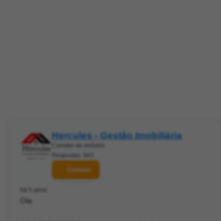
Hercules - Gestão Imobiliária
Corretor de imóveis
Respostas: 943
Contatar
há 5 anos
Ola