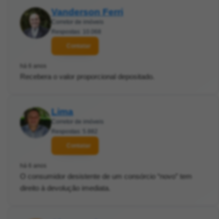
Vanderson Ferri
Corretor de imóveis
Respostas: 10.068
Contatar
há 6 anos
Recebera o valor proporcional depositado.
Lima
Corretor de imóveis
Respostas: 5.882
Contatar
há 6 anos
O consumidor desistente de um consórcio “novo” tem
direito à devolução imediata.