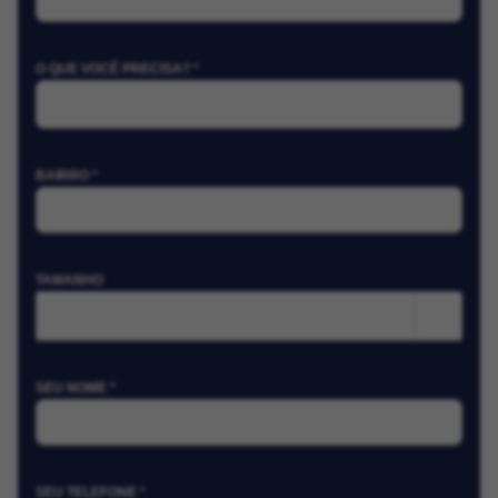
O QUE VOCÊ PRECISA? *
BAIRRO *
TAMANHO
m²
SEU NOME *
SEU TELEFONE *