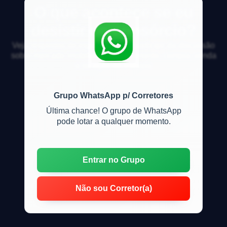
O que acontece se eu
desistir do consórcio?
Veja respostas de especialistas e participe da discussão
sobre mercado imobiliário, financiamento, compra, venda
e locação de imóveis
Grupo WhatsApp p/ Corretores
Última chance! O grupo de WhatsApp
pode lotar a qualquer momento.
Entrar no Grupo
Não sou Corretor(a)