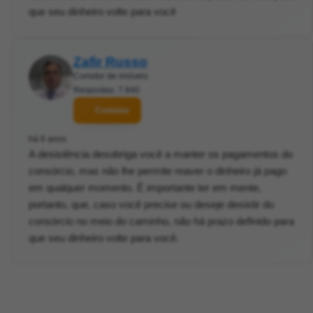
que seu dinheiro volte para você
Zafir Russo
Corretor de imóveis
Respostas: 7.840
Contatar
há 6 anos
A desistência desobriga você a manter os pagamentos do
consórcio, mas não lhe permite reaver o dinheiro já pago
em qualquer momento. É importante ter em mente,
portanto, que, caso você precise ou deseje desistir do
consórcio no meio do caminho, não há prazo definido para
que seu dinheiro volte para você.