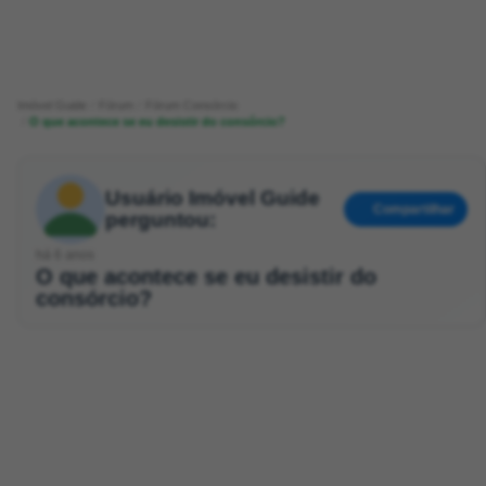
Imóvel Guide
Fórum
Fórum Consórcio
O que acontece se eu desistir do consórcio?
Usuário Imóvel Guide
Compartilhar
perguntou:
há 6 anos
O que acontece se eu desistir do
consórcio?