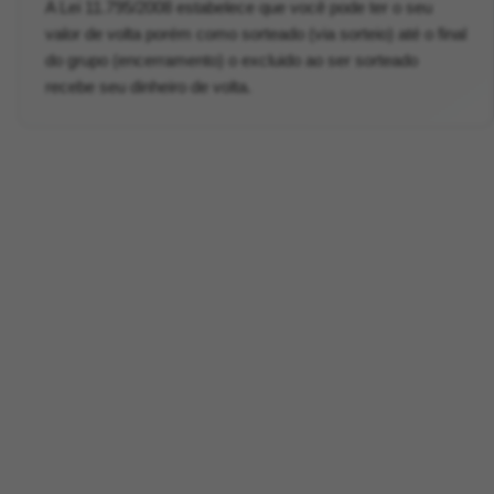
A Lei 11.795/2008 estabelece que você pode ter o seu
valor de volta porém como sorteado (via sorteio) até o final
do grupo (encerramento) o excluido ao ser sorteado
recebe seu dinheiro de volta.