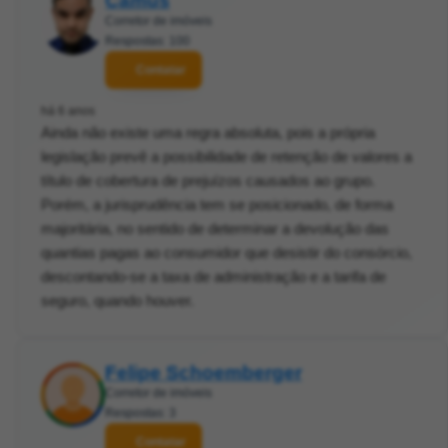
Camus
Corretor de imóveis
Respostas: 100
Contatar
há 6 anos
Ainda não existe uma regra absoluta, pois a própria
legislação prevê a possibilidade de retenção de valores a
título de cobertura de prejuízos causados ao grupo.
Porém, a jurisprudência tem se posicionado, de forma
majoritária, no sentido de determinar a devolução das
quantias pagas ao consumidor que desistir do consórcio,
descontando-se a taxa de administração e a tarifa de
seguro, quando houver.
Felipe Schoemberger
Corretor de imóveis
Respostas: 3
Contatar