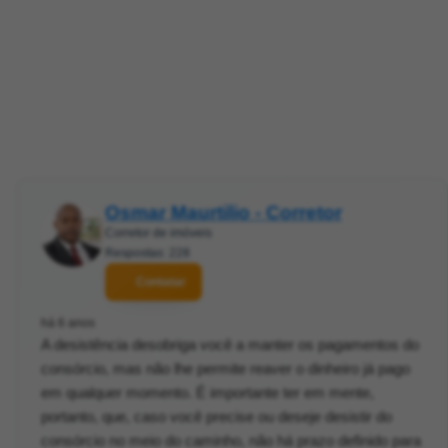
Osmar Maurtilio - Corretor
Corretor de imóveis
Respostas: 228
Contatar
há 6 anos
A desistência desobriga você a manter os pagamentos do
consórcio, mas não lhe permite reaver o dinheiro já pago
em qualquer momento. É importante ter em mente,
portanto, que, caso você precise ou deseje desistir do
consórcio no meio do caminho, não há prazo definido para