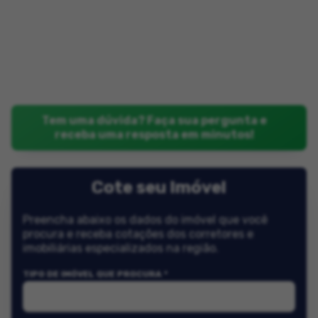
Tem uma dúvida? Faça sua pergunta e
receba uma resposta em minutos!
Cote seu Imóvel
Preencha abaixo os dados do imóvel que você
procura e receba cotações dos corretores e
imobiliárias especializados na região.
TIPO DE IMÓVEL QUE PROCURA *