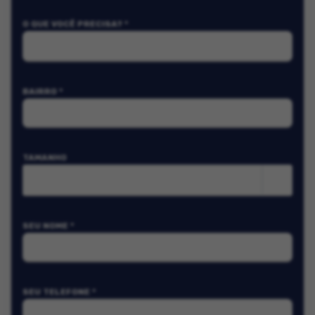
O QUE VOCÊ PRECISA? *
BAIRRO *
TAMANHO
m²
SEU NOME *
SEU TELEFONE *