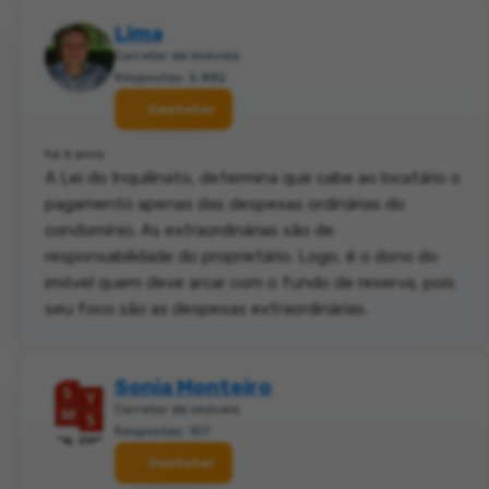
Lima
Corretor de imóveis
Respostas: 5.882
Contatar
há 6 anos
A Lei do Inquilinato, determina que cabe ao locatário o
pagamento apenas das despesas ordinárias do
condomínio. As extraordinárias são de
responsabilidade do proprietário. Logo, é o dono do
imóvel quem deve arcar com o fundo de reserva, pois
seu foco são as despesas extraordinárias.
Sonia Monteiro
Corretor de imóveis
Respostas: 107
Contatar