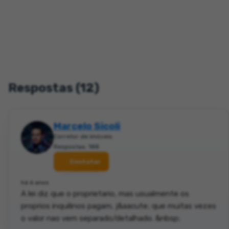
Respostas (12)
Marcelo Sicoli
Corretor de imóveis
Respostas: 188
Contatar
há 6 anos
A lei diz que o proprietario, mas usualmente os
proprios inquilinos pagam, j&aacute; que muitas vezes
o valor nao vem separado/detalhado. &nbsp;