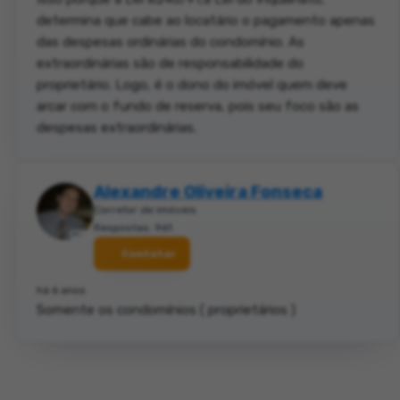
determina que cabe ao locatário o pagamento apenas
das despesas ordinárias do condomínio. As
extraordinárias são de responsabilidade do
proprietário. Logo, é o dono do imóvel quem deve
arcar com o fundo de reserva, pois seu foco são as
despesas extraordinárias.
Alexandre Oliveira Fonseca
Corretor de imóveis
Respostas: 961
Contatar
há 6 anos
Somente os condomínios ( proprietários )