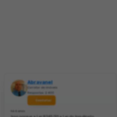
Abravanel
Corretor de imóveis
Respostas: 2.400
Contatar
há 6 anos
Isso porque a Lei 8245/91,a Lei do Inquilinato,