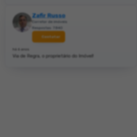
Zafir Russo
Corretor de imóveis
Respostas: 7.840
Contatar
há 6 anos
Via de Regra, o proprietário do Imóvel!