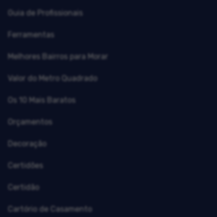
Guia de Profissionais
Ferramentas
Melhores Bairros para Morar
Valor do Metro Quadrado
Os 10 Mais Baratos
Orçamentos
Decoração
Certidões
Certidão
Cartório de Casamento