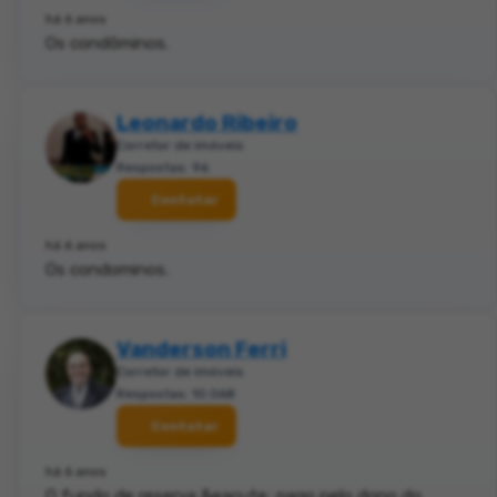
há 6 anos
Os condôminos.
Leonardo Ribeiro
Corretor de imóveis
Respostas: 96
Contatar
há 6 anos
Os condominos.
Vanderson Ferri
Corretor de imóveis
Respostas: 10.068
Contatar
há 6 anos
O fundo de reserva &eacute; pago pelo dono do