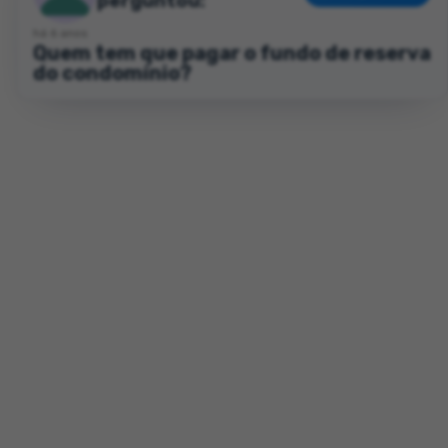
perguntou:
há 6 anos
Quem tem que pagar o fundo de reserva
do condomínio?