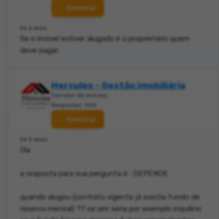
Contatar
há 6 anos
Se o imóvel estiver alugado é o proprietário quem
deve pagar.
Hercules - Gestão Imobiliária
Corretor de imóveis
Respostas: 943
Contatar
há 5 anos
Ola
a resposta para sua pergunta é : DEPENDE
quando alugou (contrato vigente já existia fundo de
reserva mensal) ?? se sim seria por exemplo inquilino