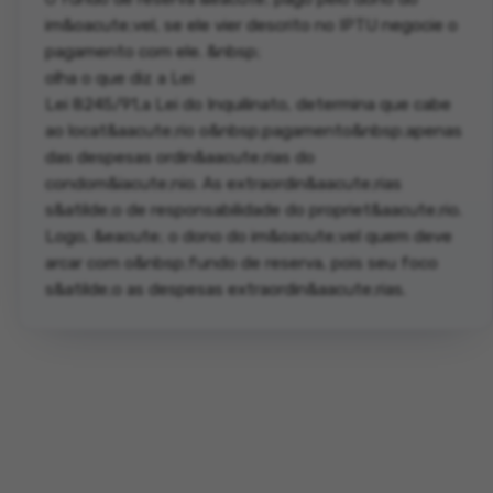
im&oacute;vel, se ele vier descrito no IPTU negocie o
pagamento com ele. &nbsp;
olha o que diz a Lei
Lei 8245/91,a Lei do Inquilinato, determina que cabe
ao locat&aacute;rio o&nbsp;pagamento&nbsp;apenas
das despesas ordin&aacute;rias do
condom&iacute;nio. As extraordin&aacute;rias
s&atilde;o de responsabilidade do propriet&aacute;rio.
Logo, &eacute; o dono do im&oacute;vel quem deve
arcar com o&nbsp;fundo de reserva, pois seu foco
s&atilde;o as despesas extraordin&aacute;rias.