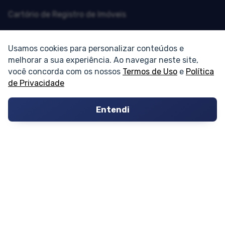
Cartório de Registro de Imóveis
Tabelionato de Notas
Usamos cookies para personalizar conteúdos e
Logradouro
melhorar a sua experiência. Ao navegar neste site,
você concorda com os nossos
Termos de Uso
e
Política
Escolas
de Privacidade
Conversões
Entendi
Corretores de Imóveis
Contratos
Guia de CRM
Construtoras
Corretores da Construtora