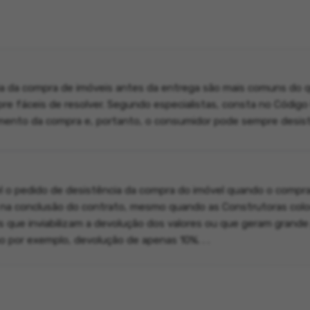
a da compra de imóveis antes da entrega são mais comuns do 
e fáceis de resolver. Segundo especialistas, consta no Código C
imento da compra e, portanto, o consumidor pode sempre desisti
l o pedido de desistência da compra do imóvel quando o compr
e na conclusão do contrato, mesmo quando as Construtoras col
s que inviabilizam a devolução dos valores ou que geram grande
 por exemplo, devolução de apenas 10%. . .