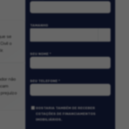
TAMANHO
m²
que se
ivil o
r.
SEU NOME *
ador não
SEU TELEFONE *
ocam
 prejuízo
GOSTARIA TAMBÉM DE RECEBER
COTAÇÕES DE FINANCIAMENTOS
IMOBILIÁRIOS.