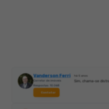
Vanderson Ferri
há 5 anos
Corretor de imóveis
Sim, chama-se distr
Respostas: 10.068
Contatar