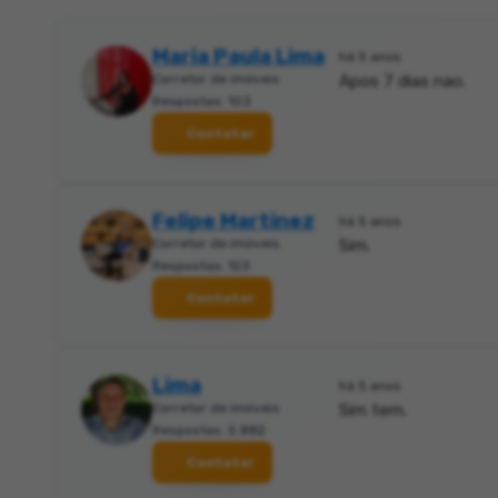
Maria Paula Lima
há 5 anos
Corretor de imóveis
Apos 7 dias nao.
Respostas: 103
Contatar
Felipe Martinez
há 5 anos
Corretor de imóveis
Sim.
Respostas: 123
Contatar
Lima
há 5 anos
Corretor de imóveis
Sim tem.
Respostas: 5.882
Contatar