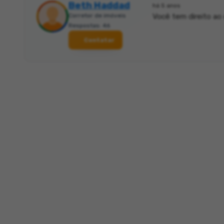
Beth Haddad
há 5 anos
Corretor de imóveis
Você tem direito ao
Respostas: 46
Contatar