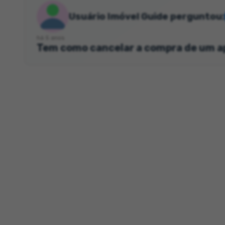
Usuário Imóvel Guide perguntou:
há 5 anos
Tem como cancelar a compra de um 