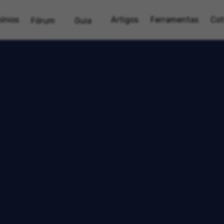
ínios
Artigos
Ferramentas
Cot
Fórum
Guia