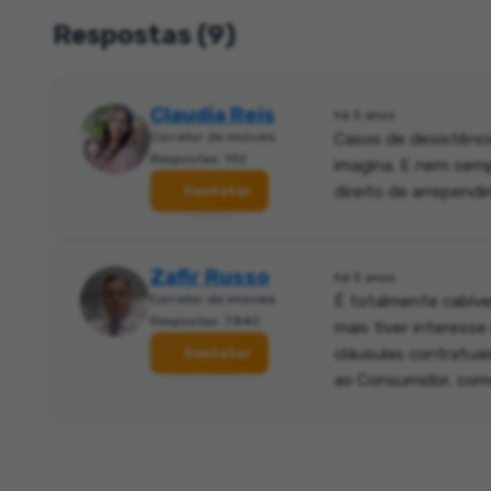
Respostas (9)
Claudia Reis
há 5 anos
Corretor de imóveis
Casos de desistênci
Respostas: 192
imagina. E nem sempr
direito de arrepend
Contatar
Zafir Russo
há 5 anos
Corretor de imóveis
É totalmente cabíve
Respostas: 7.840
mais tiver interess
cláusulas contratuai
Contatar
ao Consumidor, como