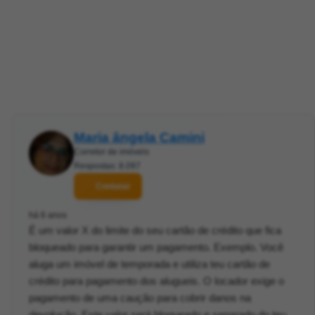
Maria ângela Camini
Corretor de imóveis
Respostas: 8.097
Contatar
há 6 anos
É um valor X do limite do seu cartão de crédito que fica
bloqueado para garantir um pagamento. Exemplo. Você
aluga um imóvel de temporada e utiliza teu cartão de
crédito para pagamento dos alugueis. O locador exige o
pagamento de uma caução para cobrir danos na
devolução. Este valor será bloqueado e separado do teu