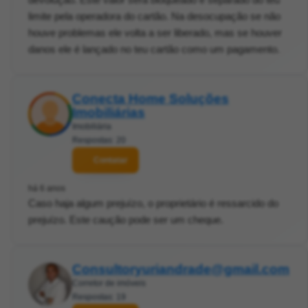
limite pela operadora do cartão. Na desocupação se não
houve problemas ele volta a ser liberado, mas se houver
danos ele é lançado no teu cartão como um pagamento.
Conecta Home Soluções
Imobiliárias
Imobiliária
Respostas: 20
Contatar
há 6 anos
Caso haja algum prejuízo, o proprietário é ressarcido do
prejuízo. Este caução pode ser um cheque.
Consultoryuriandrade@gmail.com
Corretor de imóveis
Respostas: 19