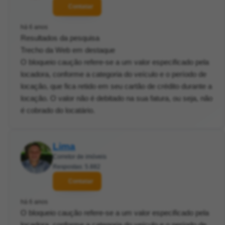
Contatar
há 6 anos
Resultados da pesquisa
Trecho da Web em destaque
O bloqueio caução refere-se a um valor especificado pela
locadora, conforme a categoria do veículo e o período de
locação, que fica retido em seu cartão de crédito durante a
locação. O valor não é debitado na sua fatura, ou seja, não
é cobrado do locatário.
Lima
Corretor de imóveis
Respostas: 5.882
Contatar
há 6 anos
O bloqueio caução refere-se a um valor especificado pela
locadora, conforme a categoria do veículo e o período de