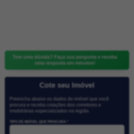
Tem uma dúvida? Faça sua pergunta e receba
uma resposta em minutos!
Cote seu Imóvel
Preencha abaixo os dados do imóvel que você
procura e receba cotações dos corretores e
imobiliárias especializados na região.
TIPO DE IMÓVEL QUE PROCURA *