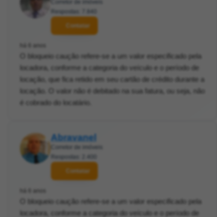
Corretor de imóveis
Respostas: 7.840
Contatar
há 6 anos
O bloqueio caução refere-se a um valor especificado pela
locadora, conforme a categoria do veículo e o período de
locação, que fica retido em seu cartão de crédito durante a
locação. O valor não é debitado na sua fatura, ou seja, não
é cobrado do locatário.
Abravanel
Corretor de imóveis
Respostas: 2.400
Contatar
há 6 anos
O bloqueio caução refere-se a um valor especificado pela
locadora, conforme a categoria do veículo e o período de