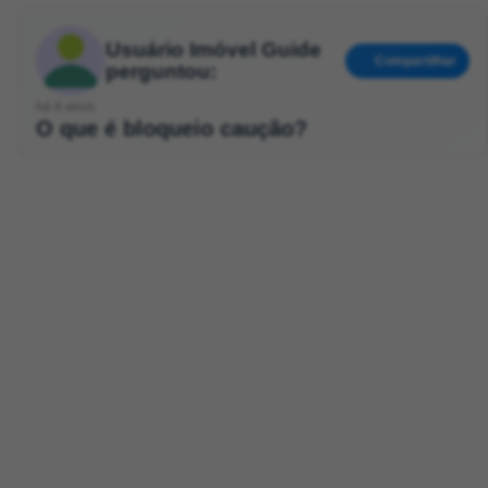
Usuário Imóvel Guide
Compartilhar
perguntou:
há 6 anos
O que é bloqueio caução?