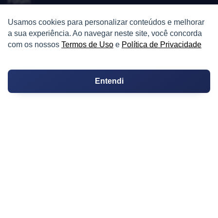
Fórum
Guia de Profissionais
Usamos cookies para personalizar conteúdos e melhorar
a sua experiência. Ao navegar neste site, você concorda
Ferramentas
com os nossos
Termos de Uso
e
Política de Privacidade
Melhores Bairros para Morar
Entendi
Valor do Metro Quadrado
Os 10 Mais Baratos
Orçamentos
Decoração
Certidões
Certidão
Cartório de Casamento