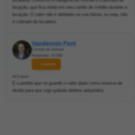
locação, que fica retido em seu cartão de crédito durante a
locação. O valor não é debitado na sua fatura, ou seja, não
é cobrado do locatário.
Vanderson Ferri
Corretor de imóveis
Respostas: 10.068
Contatar
há 6 anos
É o pedido que se guarde o valor dado como reserva de
divida para que seja quitado debitos adquiridos.