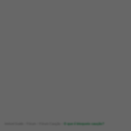
Imóvel Guide
Fórum
Fórum Caução
O que é bloqueio caução?