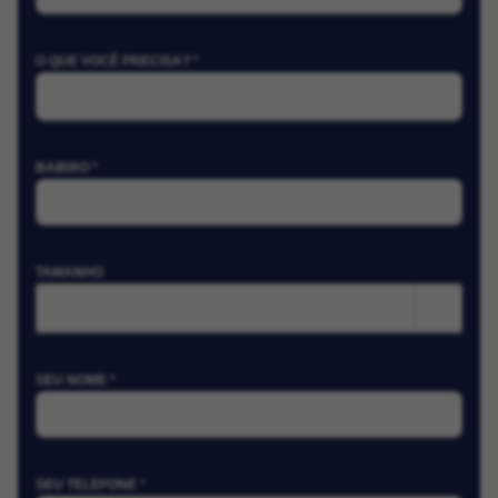
O QUE VOCÊ PRECISA? *
BAIRRO *
TAMANHO
m²
SEU NOME *
SEU TELEFONE *