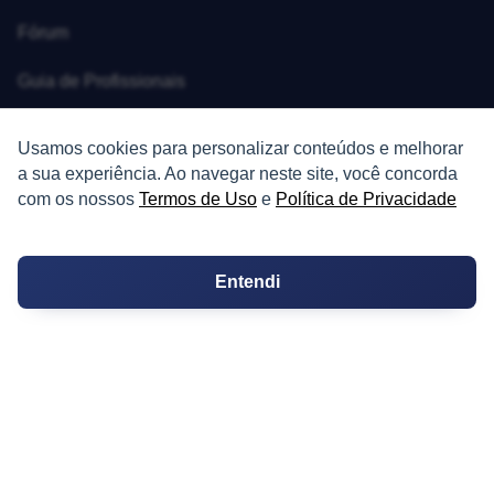
Fórum
Guia de Profissionais
Ferramentas
Usamos cookies para personalizar conteúdos e melhorar
a sua experiência. Ao navegar neste site, você concorda
Melhores Bairros para Morar
com os nossos
Termos de Uso
e
Política de Privacidade
Valor do Metro Quadrado
Os 10 Mais Baratos
Entendi
Orçamentos
Decoração
Certidões
Certidão